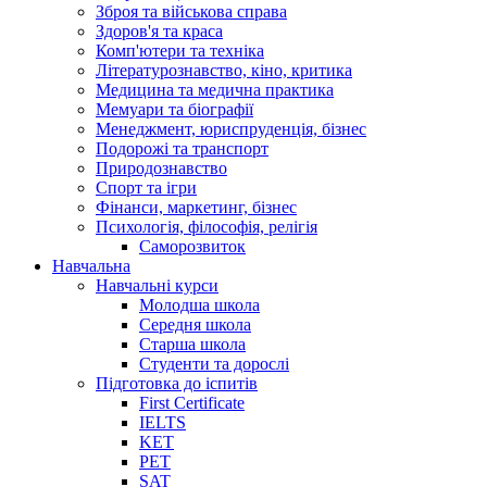
Зброя та військова справа
Здоров'я та краса
Комп'ютери та техніка
Літературознавство, кіно, критика
Медицина та медична практика
Мемуари та біографії
Менеджмент, юриспруденція, бізнес
Подорожі та транспорт
Природознавство
Спорт та ігри
Фінанси, маркетинг, бізнес
Психологія, філософія, релігія
Саморозвиток
Навчальна
Навчальні курси
Молодша школа
Середня школа
Старша школа
Студенти та дорослі
Підготовка до іспитів
First Certificate
IELTS
KET
PET
SAT