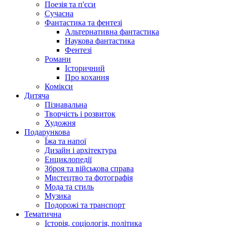
Поезія та п'єси
Сучасна
Фантастика та фентезі
Альтернативна фантастика
Наукова фантастика
Фентезі
Романи
Історичний
Про кохання
Комікси
Дитяча
Пізнавальна
Творчість і розвиток
Художня
Подарункова
Їжа та напої
Дизайн і архітектура
Енциклопедії
Зброя та військова справа
Мистецтво та фотографія
Мода та стиль
Музика
Подорожі та транспорт
Тематична
Історія, соціологія, політика