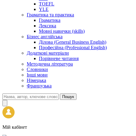
TOEFL
YLE
Граматика та практика
Граматика
Лексика
Мовні навички (skills)
Бізнес англійська
Ділова (General Business English)
Професійна (Professional English)
Додаткові матеріали
Порівневе читання
Методична література
Словники
Інші мови
Німецька
Французька
Пошук
Мій кабінет