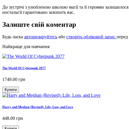
До зустрічі з улюбленою школою магії та її героями залишилос
ностальгії гарантовано
захопить
вас.
Залиште свій коментар
Будь ласка
авторизируйтесь
або
створіть обліковий запис
перед
Найкраще для навчання
The World Of Cyberpunk 2077
1749.00
грн
Купити
Harry and Meghan (Revised): Life, Loss, and Love
448.00
грн
Купити