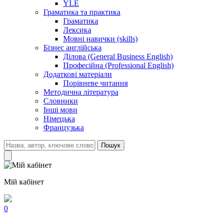
YLE
Граматика та практика
Граматика
Лексика
Мовні навички (skills)
Бізнес англійська
Ділова (General Business English)
Професійна (Professional English)
Додаткові матеріали
Порівневе читання
Методична література
Словники
Інші мови
Німецька
Французька
Пошук
Мій кабінет
0