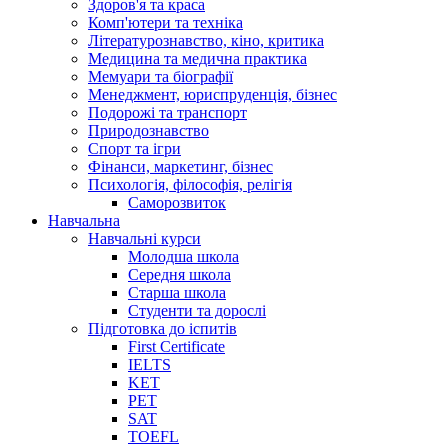
Здоров'я та краса
Комп'ютери та техніка
Літературознавство, кіно, критика
Медицина та медична практика
Мемуари та біографії
Менеджмент, юриспруденція, бізнес
Подорожі та транспорт
Природознавство
Спорт та ігри
Фінанси, маркетинг, бізнес
Психологія, філософія, релігія
Саморозвиток
Навчальна
Навчальні курси
Молодша школа
Середня школа
Старша школа
Студенти та дорослі
Підготовка до іспитів
First Certificate
IELTS
KET
PET
SAT
TOEFL