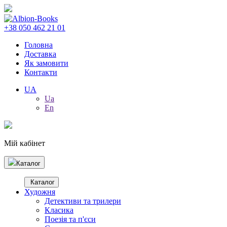
+38 050 462 21 01
Головна
Доставка
Як замовити
Контакти
UA
Ua
En
Мій кабінет
Каталог
Каталог
Художня
Детективи та трилери
Класика
Поезія та п'єси