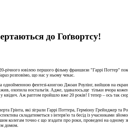
вертаються до Гоґвортсу!
 20-річного ювілею першого фільму франшизи "Гаррі Поттер" п
Зараз розповімо, що нас у ньому чекає.
за однойменною фентезі-кни
г
ою Джоан Роулінг, вийшов на екран
вижив
, охопила ностальгія
.
Адже, здавалось,ще т
ільки вчора коже
 у квідич.
Аж раптом пройшло вже 20 років!
І тепер – ось так с
ерта Грінта, які зіграли Гаррі Поттера, Герміону Грейнджер та Р
роспектива складатиметься з інтерв'ю та бесід із учасниками зйо
ршим колегам точно є що згадати про роки, проведені на одному
гим
домом
.