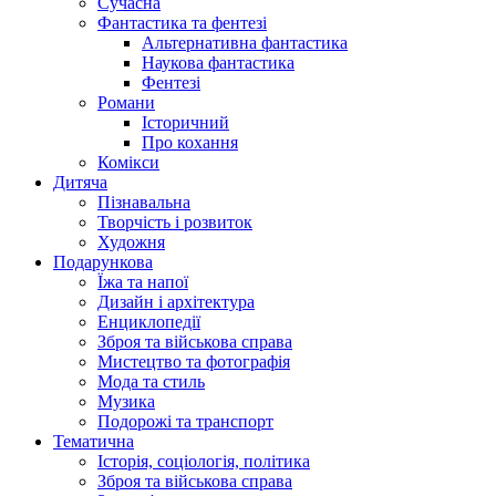
Сучасна
Фантастика та фентезі
Альтернативна фантастика
Наукова фантастика
Фентезі
Романи
Історичний
Про кохання
Комікси
Дитяча
Пізнавальна
Творчість і розвиток
Художня
Подарункова
Їжа та напої
Дизайн і архітектура
Енциклопедії
Зброя та військова справа
Мистецтво та фотографія
Мода та стиль
Музика
Подорожі та транспорт
Тематична
Історія, соціологія, політика
Зброя та військова справа