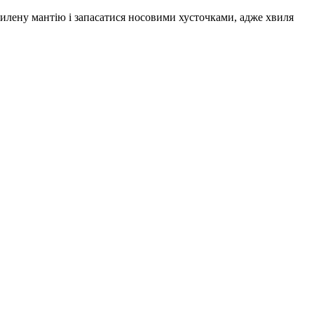
пилену
мантію
і запасатися носовими хуст
оч
ками, адже хвиля