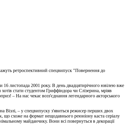
окажуть ретроспективний спецвипуск "Повернення до
и 16 листопада 2001 року.
В
день двадцятирічного ювілею вже
н хотів стати студентом Гриффіндора чи Слізерина, мріяв
юрприз! – На нас чекає возз'єднання легендарного акторського
она Візлі, – у спецвипуску з'явиться режисер перших двох
мок, що схоже на формат нещодавнього реюніону каста серіалу
 знімальному майданчику. Вони вс
і
повернуться
в
декорації