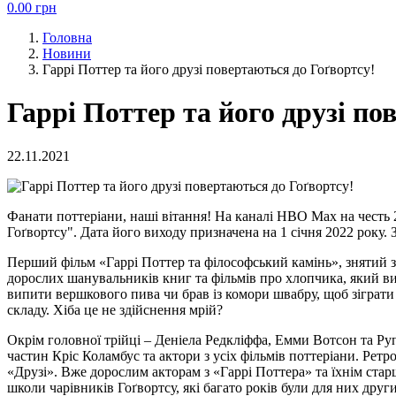
0.00
грн
Головна
Новини
Гаррі Поттер та його друзі повертаються до Гоґвортсу!
Гаррі Поттер та його друзі по
22.11.2021
Фанати поттеріани,
наші вітання
! На каналі HBO Max на честь
Гоґвортсу". Дата його виходу призначена на 1 січня 2022 року. 
Перший фільм «Гаррі Поттер та філософський камінь», знятий 
доросл
их
шанувальник
ів
книг та фільмів про хлопчика, який 
випити вершкового пива чи брав із комори швабру, щоб зіграти
складу.
Хіба
це не здійсн
ення мрій
?
Ок
рім головної трійці – Деніела Редкліффа, Емми Вотсон та Руп
частин Кріс Коламбус та актори з усіх фільмів поттеріани. Рет
«Друзі». Вже доросл
им
акторам з «Гаррі Поттера» та їхнім ста
школи чарівників Гоґвортсу, які багато років були для них дру