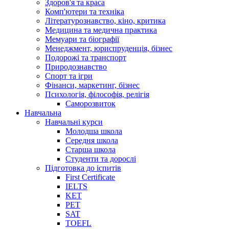
Здоров'я та краса
Комп'ютери та техніка
Літературознавство, кіно, критика
Медицина та медична практика
Мемуари та біографії
Менеджмент, юриспруденція, бізнес
Подорожі та транспорт
Природознавство
Спорт та ігри
Фінанси, маркетинг, бізнес
Психологія, філософія, релігія
Саморозвиток
Навчальна
Навчальні курси
Молодша школа
Середня школа
Старша школа
Студенти та дорослі
Підготовка до іспитів
First Certificate
IELTS
KET
PET
SAT
TOEFL