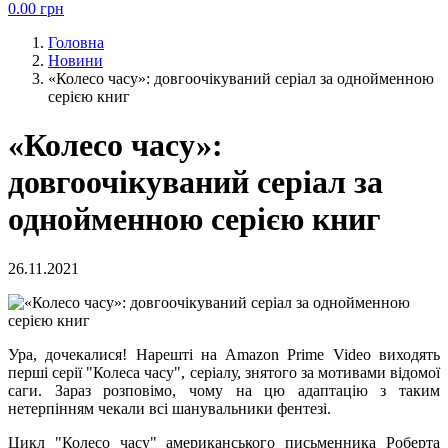
0.00
грн
Головна
Новини
«Колесо часу»: довгоочікуваний серіал за однойменною
серією книг
«Колесо часу»:
довгоочікуваний серіал за
однойменною серією книг
26.11.2021
Ура, дочекалися! Нарешті на Amazon Prime Video виходять
перші серії "Колеса часу", серіалу, знятого за мотивами відомої
саги. Зараз розповімо, чому на цю адаптацію з таким
нетерпінням чекали всі шанувальники фентезі.
Цикл "Колесо часу" американського письменника Роберта