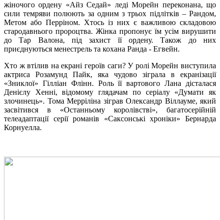
жіночого ордену «Айз Седай» леді Морейн переконана, що
сили темряви полюють за одним з трьох підлітків – Рандом,
Метом або Перріном. Хтось із них є важливою складовою
стародавнього пророцтва. Жінка пропонує їм усім вирушити
до Тар Валона, під захист її ордену. Також до них
приєднуються менестрель та кохана Ранда - Егвейн.
Хто ж втілив на екрані героїв саги? У ролі Морейн виступила
актриса Розамунд Пайк, яка чудово зіграла в екранізації
«Зниклої» Гілліан Флінн. Роль її вартового Лана дісталася
Денієлу Хенні, відомому глядачам по серіалу «Думати як
злочинець». Тома Мерріліна зіграв Олександр Віллауме, який
засвітився в «Останньому королівстві», багатосерійній
телеадаптації серії романів «Саксонські хроніки» Бернарда
Корнуелла.