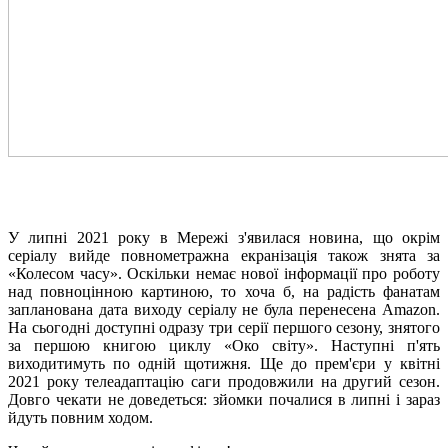
У липні 2021 року в Мережі з'явилася новина, що окрім
серіалу вийде повнометражна екранізація також знята за
«Колесом часу». Оскільки немає нової інформації про роботу
над повноцінною картиною, то хоча б, на радість фанатам
запланована дата виходу серіалу не була перенесена Amazon.
На сьогодні доступні одразу три серії першого сезону, знятого
за першою книгою циклу «Око світу». Наступні п'ять
виходитимуть по одній щотижня. Ще до прем'єри у квітні
2021 року телеадаптацію саги продовжили на другий сезон.
Довго чекати не доведеться: зйомки почалися в липні і зараз
йдуть повним ходом.