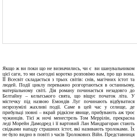
Якщо ж ви поки що не визначились, чи є ви шанувальником
цієї саги, то ми сьогодні коротко розповімо вам, про що вона.
ЇЇ Всесвіт складається з трьох світів: снів, магічних істот та
людей. Події циклу переважно розгортаються в останньому,
матеріальному світі. Дія роману починається незадовго до
Белтайну – кельтського свята, що віщує початок літа. У
містечку під назвою Емондів Луг починають відбуватися
незрозумілі жахливі події. Саме в цей час у селище, де
прибульці ззовні – вкрай рідкісне явище, прибувають аж троє
чужинців. Тієї ж ночі менестрель Том Меррілін, прекрасна
леді Морейн Дамодред і її вартовий Лан Мандрагоран стають
свідками нападу страшних істот, які називають тролоками. Їх
не було видно в повіті з часів Тролокових Війн. Представниця