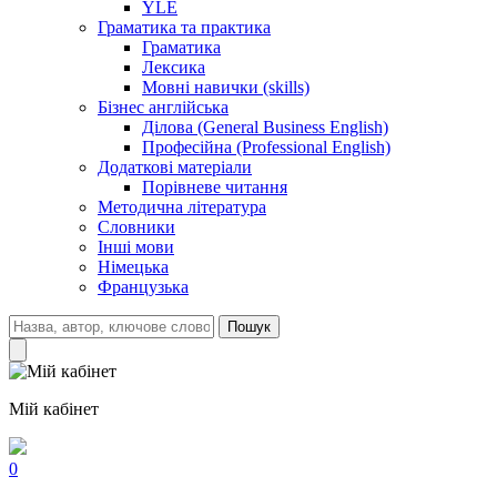
YLE
Граматика та практика
Граматика
Лексика
Мовні навички (skills)
Бізнес англійська
Ділова (General Business English)
Професійна (Professional English)
Додаткові матеріали
Порівневе читання
Методична література
Словники
Інші мови
Німецька
Французька
Пошук
Мій кабінет
0