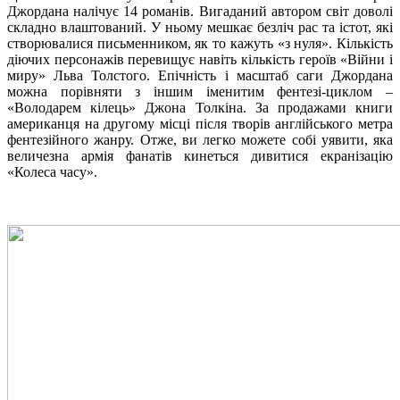
Джордана налічує 14 романів. Вигаданий автором світ доволі
складно влаштований. У ньому мешкає безліч рас та істот, які
створювалися письменником, як то кажуть «з нуля». Кількість
діючих персонажів перевищує навіть кількість героїв «Війни і
миру» Льва Толстого. Епічність і масштаб саги Джордана
можна порівняти з іншим іменитим фентезі-циклом –
«Володарем кілець» Джона Толкіна. За продажами книги
американця на другому місці після творів англійського метра
фентезійного жанру. Отже, ви легко можете собі уявити, яка
величезна армія фанатів кинеться дивитися екранізацію
«Колеса часу».