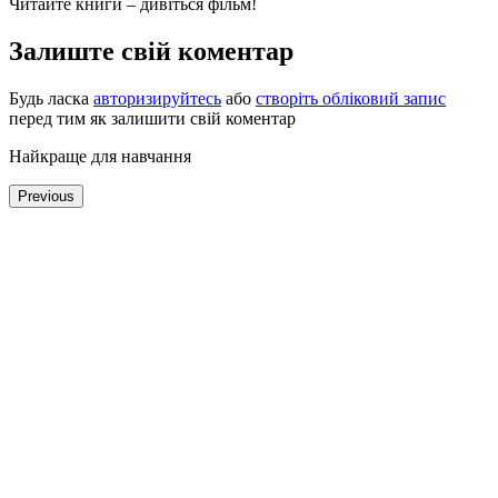
Читайте книги – дивіться фільм!
Залиште свій коментар
Будь ласка
авторизируйтесь
або
створіть обліковий запис
перед тим як залишити свій коментар
Найкраще для навчання
Previous
Too Much and Never Enough: How My Family Created the World's Most Dangerous