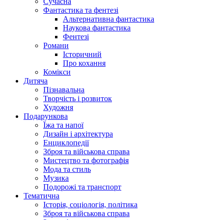
Сучасна
Фантастика та фентезі
Альтернативна фантастика
Наукова фантастика
Фентезі
Романи
Історичний
Про кохання
Комікси
Дитяча
Пізнавальна
Творчість і розвиток
Художня
Подарункова
Їжа та напої
Дизайн і архітектура
Енциклопедії
Зброя та військова справа
Мистецтво та фотографія
Мода та стиль
Музика
Подорожі та транспорт
Тематична
Історія, соціологія, політика
Зброя та військова справа