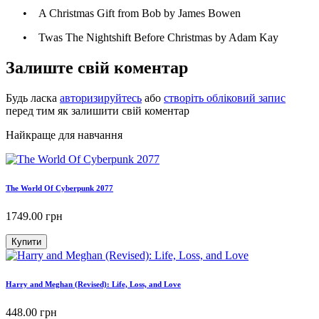
•
A Christmas Gift from Bob by
James Bowen
•
Twas The Nightshift Before Christmas by
Adam Kay
Залиште свій коментар
Будь ласка
авторизируйтесь
або
створіть обліковий запис
перед тим як залишити свій коментар
Найкраще для навчання
The World Of Cyberpunk 2077
1749.00
грн
Купити
Harry and Meghan (Revised): Life, Loss, and Love
448.00
грн