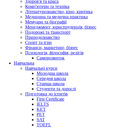
Здоров'я та краса
Комп'ютери та техніка
Літературознавство, кіно, критика
Медицина та медична практика
Мемуари та біографії
Менеджмент, юриспруденція, бізнес
Подорожі та транспорт
Природознавство
Спорт та ігри
Фінанси, маркетинг, бізнес
Психологія, філософія, релігія
Саморозвиток
Навчальна
Навчальні курси
Молодша школа
Середня школа
Старша школа
Студенти та дорослі
Підготовка до іспитів
First Certificate
IELTS
KET
PET
SAT
TOEFL