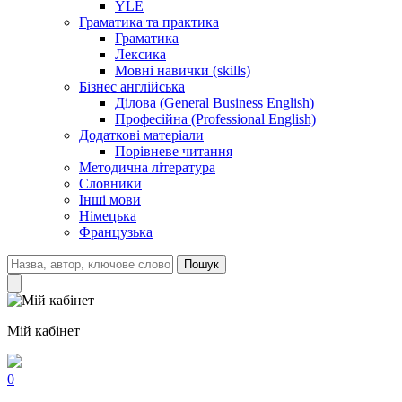
YLE
Граматика та практика
Граматика
Лексика
Мовні навички (skills)
Бізнес англійська
Ділова (General Business English)
Професійна (Professional English)
Додаткові матеріали
Порівневе читання
Методична література
Словники
Інші мови
Німецька
Французька
Пошук
Мій кабінет
0