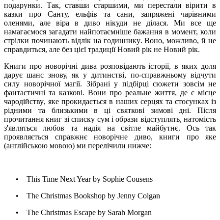
подарунки.
Так, с
тавши старшим
и
, ми перестали вірити в
казки про Санту, ельфів та сани, запряжені чарівними
оленями, але віра в диво нікуди не
ділася
. Ми
все ще
намагаємося загадати найпотаємніше бажання
в момент, коли
стрілки починають відлік на годиннику
. Воно, мож
ливо
, й не
справдиться, але без цієї традиції Новий рік не Новий рік.
Книги про новорічн
і
див
а
роз
повідають
історії, в яких доля
дарує шанс знову, як у дитинстві, по-справжньому відчути
силу новорічної магії. Зібрані у
підбірці
сюжети зовсім не
фантастичні та казкові. Вони про реальне життя, де є місце
чародійству
, яке прокидається в наших серцях та стосунках
і
з
рідними та близькими
в
ці святкові зимові дні. Після
прочитання книг зі списку сум і образи відступлять, натомість
з'являться любов та надія на світле майбутнє. Ось так
проявляється справжнє новорічне диво, книги про яке
(англійською мовою) ми перелічили нижче
:
•
This Time Next Year by Sophie Cousens
•
The Christmas Bookshop by
Jenny Colgan
•
The Christmas Escape by
Sarah Morgan