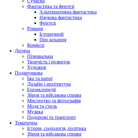
Сучасна
Фантастика та фентезі
Альтернативна фантастика
Наукова фантастика
Фентезі
Романи
Історичний
Про кохання
Комікси
Дитяча
Пізнавальна
Творчість і розвиток
Художня
Подарункова
Їжа та напої
Дизайн і архітектура
Енциклопедії
Зброя та військова справа
Мистецтво та фотографія
Мода та стиль
Музика
Подорожі та транспорт
Тематична
Історія, соціологія, політика
Зброя та військова справа