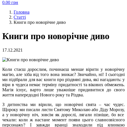
0.00
грн
Головна
Статті
Книги про новорічне диво
Книги про новорічне диво
17.12.2021
Коли стаєш дорослим,
починаєш
менше віри
ти
у
новорічну
магію
, але хіба
від того вона
зникає? Звичайно, ні!
І сьогодні
ми п
ідібрали
для вас
книги про
різдвяні
дива
, які нагадають: у
віри в
чудеса
немає терміну придатності та вікових обмежень.
Магія існує, варто лише уважніше придивитися до свого
життя напередодні Нового року та Різдва.
З дитинства ми віри
ли
, що новорічні свята – час чудес.
Щороку ми писали лист
и Святому Миколаю або
Дід
у
Морозу,
а
у новорічну ніч
,
зовсім як дорослі
,
лягали пізніше
, бо все
чекали: коли ж настане момент появи цього славнозвісного
персонажу? І завжди вранці
знаходили під ялинкою