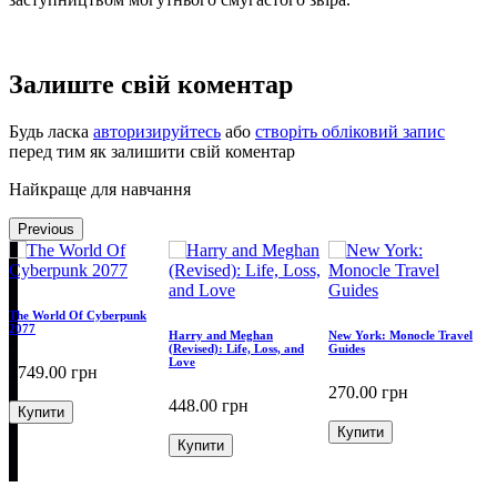
Залиште свій коментар
Будь ласка
авторизируйтесь
або
створіть обліковий запис
перед тим як залишити свій коментар
Найкраще для навчання
Previous
The World Of Cyberpunk
2077
Harry and Meghan
New York: Monocle Travel
(Revised): Life, Loss, and
Guides
Love
1749.00
грн
T
E
270.00
грн
C
448.00
грн
Купити
D
Купити
Купити
8