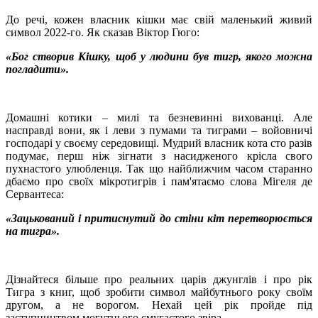
До речі, кожен власник кішки має свій маленький живий
символ 2022-го. Як сказав Віктор Гюго:
«Бог створив Кішку, щоб у людини був тигр, якого можна
погладити».
Домашні котики – милі та безневинні вихованці. Але
насправді вони
,
як
і лев
и з
пумами та тиграми – войовничі
господарі у своєму середовищі. Мудрий власник кота сто разів
подумає, перш ніж зігнати з насидженого крісла свого
пухнастого улюбленця. Так що найближчим часом старанно
дбаємо про свої
х
мікротигр
ів
і пам'ятаємо слова Мігеля де
Сервантеса:
«Зацькований і притиснутий до стіни кіт перетворюється
на тигра».
Дізнайтеся більше про реальних царів джунглів і про рік
Тигра
з
книг, щоб зробити символ майбутнього року своїм
другом, а не ворогом. Нехай цей рік пройде під
заступництвом могутнього смугастого звіра.