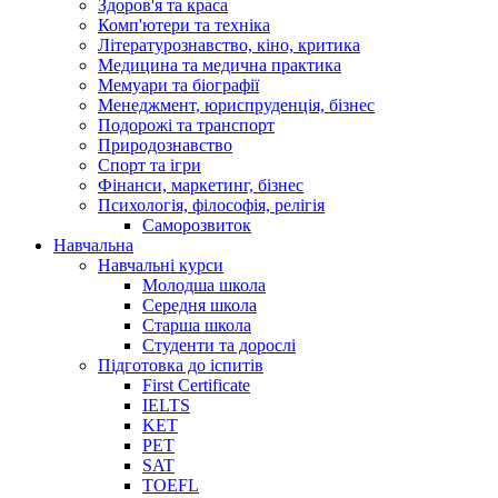
Здоров'я та краса
Комп'ютери та техніка
Літературознавство, кіно, критика
Медицина та медична практика
Мемуари та біографії
Менеджмент, юриспруденція, бізнес
Подорожі та транспорт
Природознавство
Спорт та ігри
Фінанси, маркетинг, бізнес
Психологія, філософія, релігія
Саморозвиток
Навчальна
Навчальні курси
Молодша школа
Середня школа
Старша школа
Студенти та дорослі
Підготовка до іспитів
First Certificate
IELTS
KET
PET
SAT
TOEFL