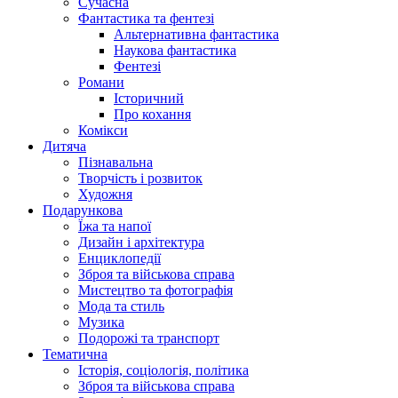
Сучасна
Фантастика та фентезі
Альтернативна фантастика
Наукова фантастика
Фентезі
Романи
Історичний
Про кохання
Комікси
Дитяча
Пізнавальна
Творчість і розвиток
Художня
Подарункова
Їжа та напої
Дизайн і архітектура
Енциклопедії
Зброя та військова справа
Мистецтво та фотографія
Мода та стиль
Музика
Подорожі та транспорт
Тематична
Історія, соціологія, політика
Зброя та військова справа