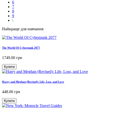
6
7
8
9
Найкраще для навчання
The World Of Cyberpunk 2077
1749.00
грн
Купити
Harry and Meghan (Revised): Life, Loss, and Love
448.00
грн
Купити