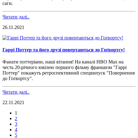
саги.
Читати далі..
26.11.2021
Гаррі Поттер та його друзі повертаються до Гоґвортсу!
Фанати поттеріани,
наші вітання
! На каналі HBO Max на
честь 20-річного ювілею першого фільму франшизи "Гаррі
Поттер" покажуть ретроспективний спецвипуск "Повернення
до Гоґвортсу".
Читати далі..
22.11.2021
1
2
3
4
5