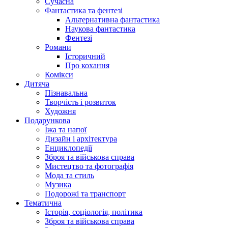
Сучасна
Фантастика та фентезі
Альтернативна фантастика
Наукова фантастика
Фентезі
Романи
Історичний
Про кохання
Комікси
Дитяча
Пізнавальна
Творчість і розвиток
Художня
Подарункова
Їжа та напої
Дизайн і архітектура
Енциклопедії
Зброя та військова справа
Мистецтво та фотографія
Мода та стиль
Музика
Подорожі та транспорт
Тематична
Історія, соціологія, політика
Зброя та військова справа