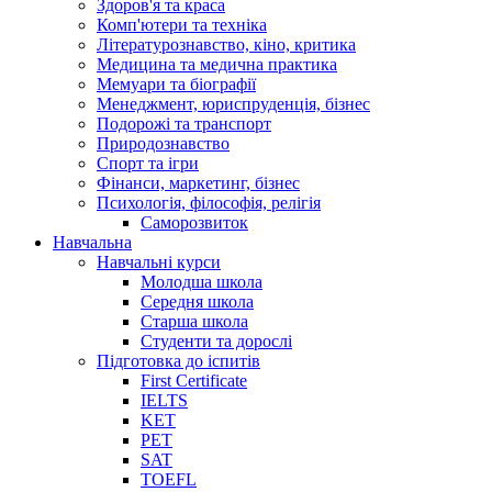
Здоров'я та краса
Комп'ютери та техніка
Літературознавство, кіно, критика
Медицина та медична практика
Мемуари та біографії
Менеджмент, юриспруденція, бізнес
Подорожі та транспорт
Природознавство
Спорт та ігри
Фінанси, маркетинг, бізнес
Психологія, філософія, релігія
Саморозвиток
Навчальна
Навчальні курси
Молодша школа
Середня школа
Старша школа
Студенти та дорослі
Підготовка до іспитів
First Certificate
IELTS
KET
PET
SAT
TOEFL