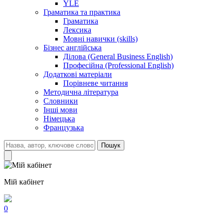
YLE
Граматика та практика
Граматика
Лексика
Мовні навички (skills)
Бізнес англійська
Ділова (General Business English)
Професійна (Professional English)
Додаткові матеріали
Порівневе читання
Методична література
Словники
Інші мови
Німецька
Французька
Пошук
Мій кабінет
0