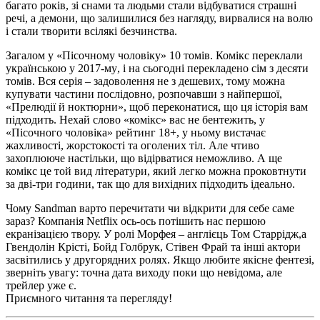
багато років, зі снами та людьми стали відбуватися страшні
речі, а демони, що залишилися без нагляду, вирвалися на волю
і стали творити всілякі безчинства.
Загалом у «Пісочн
ому чоловіку
» 10 томів. Комікс переклали
українською
у
20
17-му
, і
на сьогодні перекладено сім з десяти
томів
. Вся серія – задоволення не з дешевих, тому можна
купувати частини послідовно, розпочавши з найпершої,
«Прелюдії
й
ноктюрни», щоб переконатися, що ця історія вам
підходить. Нехай слово «комікс» вас не бентежить, у
«Пісочно
го
чоловіка
» рейтинг 18+, у ньому вистачає
жахливості, жорстокості та оголених тіл. Але чтиво
захоплююче
настільки, що
відірватися неможливо. А ще
комікс
це
той вид літератури, який легко можна проковтнути
за дві-три години, так що для вихідних підходить ідеально.
Чому Sandman варто перечитати чи відкрити для себе саме
зараз? Компанія Netflix ось-ось потішить нас першою
екранізацією твору. У ролі Морфея – англієць Том Ст
а
ррідж,
а
Гвендолін Крісті, Бойд Голбрук, Стівен Фрай та інші актори
засвітились у другорядних ролях
. Якщо любите якісне фентезі,
зверніть увагу: точна дата виходу поки що невідома, але
трейлер уже є.
Приємного читання та перегляду!