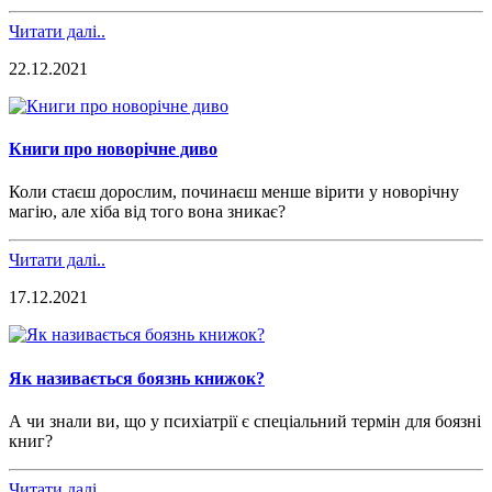
Читати далі..
22.12.2021
Книги про новорічне диво
Коли стаєш дорослим,
починаєш
менше віри
ти
у
новорічну
магію
, але хіба
від того вона
зникає?
Читати далі..
17.12.2021
Як називається боязнь книжок?
А чи знали ви, що у психіатрії є спеціальний термін для боязні
книг?
Читати далі..