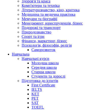
Здоров'я та краса
Комп'ютери та техніка
Літературознавство, кіно, критика
Медицина та медична практика
Мемуари та біографії
Менеджмент, юриспруденція, бізнес
Подорожі та транспорт
Природознавство
Спорт та ігри
Фінанси, маркетинг, бізнес
Психологія, філософія, релігія
Саморозвиток
Навчальна
Навчальні курси
Молодша школа
Середня школа
Старша школа
Студенти та дорослі
Підготовка до іспитів
First Certificate
IELTS
KET
PET
SAT
TOEFL