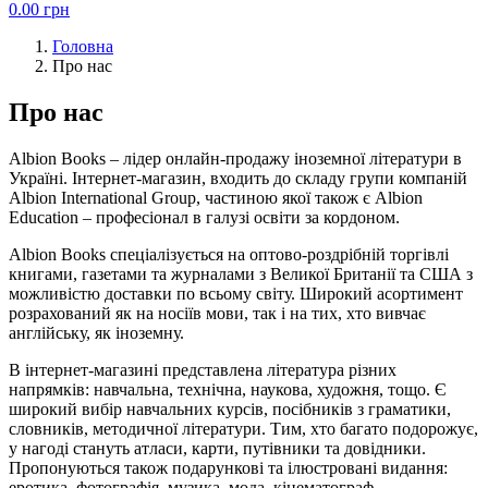
0.00
грн
Головна
Про нас
Про нас
Albion Books – лідер онлайн-продажу іноземної літератури в
Україні. Інтернет-магазин, входить до складу групи компаній
Albion International Group, частиною якої також є Albion
Education – професіонал в галузі освіти за кордоном.
Albion Books спеціалізується на оптово-роздрібній торгівлі
книгами, газетами та журналами з Великої Британії та США з
можливістю доставки по всьому світу. Широкий асортимент
розрахований як на носіїв мови, так і на тих, хто вивчає
англійську, як іноземну.
В інтернет-магазині представлена література різних
напрямків: навчальна, технічна, наукова, художня, тощо. Є
широкий вибір навчальних курсів, посібників з граматики,
словників, методичної літератури. Тим, хто багато подорожує,
у нагоді стануть атласи, карти, путівники та довідники.
Пропонуються також подарункові та ілюстровані видання:
еротика, фотографія, музика, мода, кінематограф,