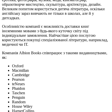
образотворче мистецтво, скульптура, архітектура, дизайн.
Великим попитом користується дитяча література, оскільки
англійську зараз вивчають не тільки в школах, але й у
дитсадках.
Особливістю компанії є можливість доставки книг
іноземними мовами з будь-якого куточку світу під
індивідуальне замовлення. Найчастіше цією послугою
користуються покупці спеціалізованої літератури, наприклад,
медичної чи ІТ.
Компанія Albion Books співпрацює з такими видавництвами,
як:
Oxford
Macmillan
Cambridge
Pearson
teNeues
Phaidon
Taschen
Penguin
Random
House Wiley
HarperCollins