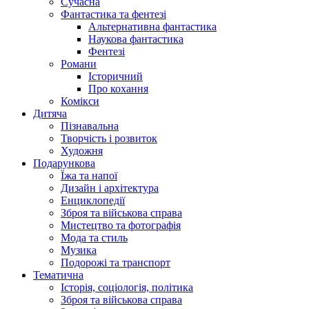
Сучасна
Фантастика та фентезі
Альтернативна фантастика
Наукова фантастика
Фентезі
Романи
Історичний
Про кохання
Комікси
Дитяча
Пізнавальна
Творчість і розвиток
Художня
Подарункова
Їжа та напої
Дизайн і архітектура
Енциклопедії
Зброя та військова справа
Мистецтво та фотографія
Мода та стиль
Музика
Подорожі та транспорт
Тематична
Історія, соціологія, політика
Зброя та військова справа