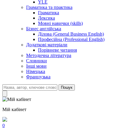
YLE
Граматика та практика
Граматика
Лексика
Мовні навички (skills)
Бізнес англійська
Ділова (General Business English)
Професійна (Professional English)
Додаткові матеріали
Порівневе читання
Методична література
Словники
Інші мови
Німецька
Французька
Пошук
Мій кабінет
0