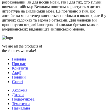
розрахований, як для носіїв мови, так і для тих, хто тільки
вивчає англійську. Великим попитом користується дитяча
література на англійській мові. Це пов’язано з тим, що
англійська мова тепер вивчається не тільки в школах, але й у
дитячих садочках та вдома з батьками. Для малюків ми
пропонуємо яскраві ілюстровані книжки британських та
американських видавництв англійською мовою.
We are all the products of
the choices we make!
Головна
Про нас
Контакти
Акції
Новини
Статті
Художня
Дитяча
Подарункова
Тематична
Навчальна