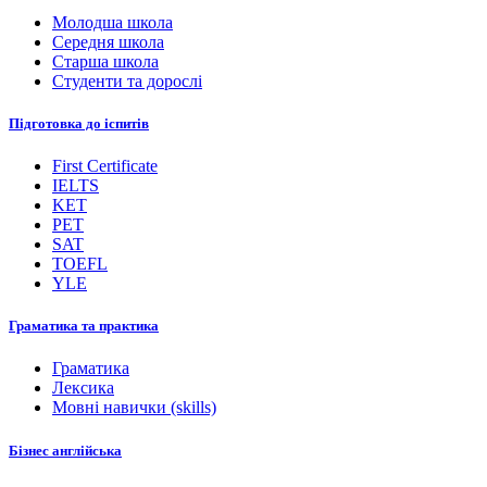
Молодша школа
Середня школа
Старша школа
Студенти та дорослі
Підготовка до іспитів
First Certificate
IELTS
KET
PET
SAT
TOEFL
YLE
Граматика та практика
Граматика
Лексика
Мовні навички (skills)
Бізнес англійська