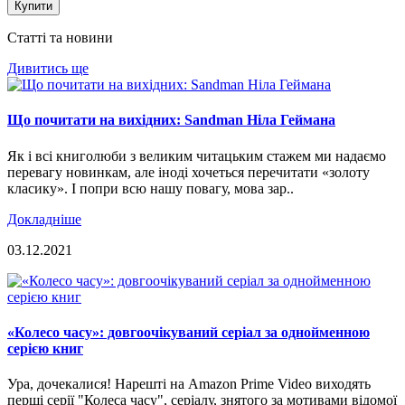
Купити
Статті та новини
Дивитись ще
Що почитати на вихідних: Sandman Ніла Геймана
Як і всі книголюби з великим читацьким стажем ми надаємо
перевагу новинкам, але іноді хочеться перечитати «золоту
класику». І попри всю нашу повагу, мова зар..
Докладніше
03.12.2021
«Колесо часу»: довгоочікуваний серіал за однойменною
серією книг
Ура, дочекалися! Нарешті на Amazon Prime Video виходять
перші серії "Колеса часу", серіалу, знятого за мотивами відомої