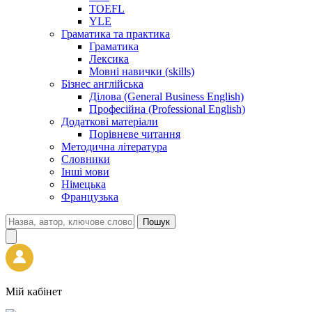
TOEFL
YLE
Граматика та практика
Граматика
Лексика
Мовні навички (skills)
Бізнес англійська
Ділова (General Business English)
Професійна (Professional English)
Додаткові матеріали
Порівневе читання
Методична література
Словники
Інші мови
Німецька
Французька
Пошук
Мій кабінет