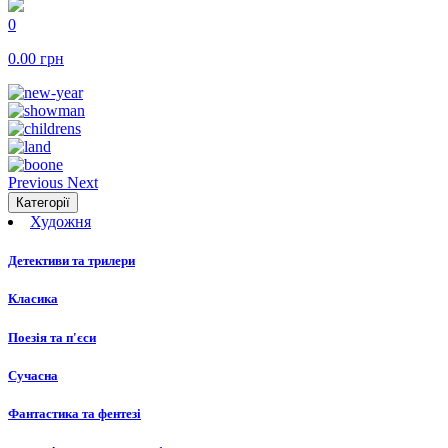
0
0.00
грн
Previous
Next
Категорії
Художня
Детективи та трилери
Класика
Поезія та п'єси
Сучасна
Фантастика та фентезі