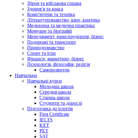
Зброя та військова справа
Здоров'я та краса
Комп'ютери та техніка
Літературознавство, кіно, критика
Медицина та медична практика
Мемуари та біографії
Менеджмент, юриспруденція, бізнес
Подорожі та транспорт
Природознавство
Спорт та ігри
Фінанси, маркетинг, бізнес
Психологія, філософія, релігія
Саморозвиток
Навчальна
Навчальні курси
Молодша школа
Середня школа
Старша школа
Студенти та дорослі
Підготовка до іспитів
First Certificate
IELTS
KET
PET
SAT