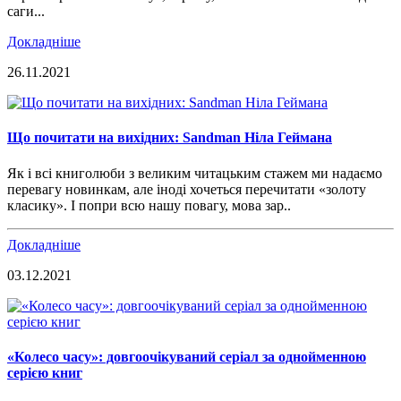
саги...
Докладніше
26.11.2021
Що почитати на вихідних: Sandman Ніла Геймана
Як і всі книголюби з великим читацьким стажем ми надаємо
перевагу новинкам, але іноді хочеться перечитати «золоту
класику». І попри всю нашу повагу, мова зар..
Докладніше
03.12.2021
«Колесо часу»: довгоочікуваний серіал за однойменною
серією книг