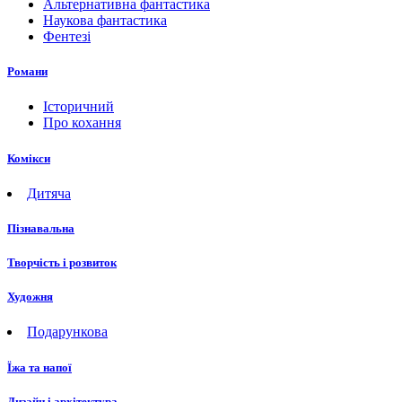
Альтернативна фантастика
Наукова фантастика
Фентезі
Романи
Історичний
Про кохання
Комікси
Дитяча
Пізнавальна
Творчість і розвиток
Художня
Подарункова
Їжа та напої
Дизайн і архітектура