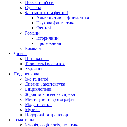
Поезія та п'єси
Сучасна
Фантастика та фентезі
Альтернативна фантастика
Наукова фантастика
Фентезі
Романи
Історичний
Про кохання
Комікси
Дитяча
Пізнавальна
Творчість і розвиток
Художня
Подарункова
Їжа та напої
Дизайн і архітектура
Енциклопедії
Зброя та військова справа
Мистецтво та фотографія
Мода та стиль
Музика
Подорожі та транспорт
Тематична
Історія, соціологія, політика