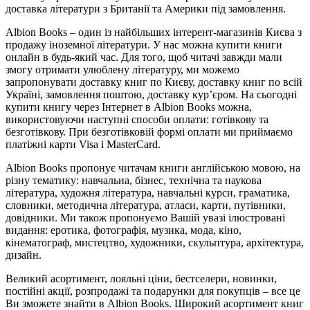
доставка літератури з Британії та Америки під замовлення.
Albion Books – один із найбільших інтерент-магазинів Києва з
продажу іноземної літератури. У нас можна купити книги
онлайн в будь-який час. Для того, щоб читачі завжди мали
змогу отримати улюблену літературу, ми можемо
запропонувати доставку книг по Києву, доставку книг по всій
Україні, замовлення поштою, доставку кур’єром. На сьогодні
купити книгу через Інтернет в Albion Books можна,
використовуючи наступні способи оплати: готівкову та
безготівкову. При безготівковій формі оплати ми приймаємо
платіжні карти Visa і MasterCard.
Albion Books пропонує читачам книги англійською мовою, на
різну тематику: навчальна, бізнес, технічна та наукова
література, художня література, навчальні курси, граматика,
словники, методична література, атласи, карти, путівники,
довідники. Ми також пропонуємо Вашій увазі ілюстровані
видання: еротика, фотографія, музика, мода, кіно,
кінематограф, мистецтво, художники, скульптура, архітектура,
дизайн.
Великий асортимент, лояльні ціни, бестселери, новинки,
постійні акції, розпродажі та подарунки для покупців – все це
Ви зможете знайти в Albion Books. Широкий асортимент книг