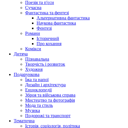
Поезія та п'єси
Сучасна
Фантастика та фентезі
Альтернативна фантастика
Наукова фантастика
Фентезі
Романи
Історичний
Про кохання
Комікси
Дитяча
Пізнавальна
Творчість і розвиток
Художня
Подарункова
Їжа та напої
Дизайн і архітектура
Енциклопедії
Зброя та військова справа
Мистецтво та фотографія
Мода та стиль
Музика
Подорожі та транспорт
Тематична
Історія, соціологія, політика