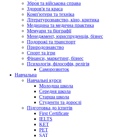
Зброя та військова справа
Здоров'я та краса
Комп'ютери та техніка
Літературознавство, кіно, критика
Медицина та медична практика
Мемуари та біографії
Менеджмент, юриспруденція, бізнес
Подорожі та транспорт
Природознавство
Спорт та ігри
Фінанси, маркетинг, бізнес
Психологія, філософія, релігія
Саморозвиток
Навчальна
Навчальні курси
Молодша школа
Середня школа
Старша школа
Студенти та дорослі
Підготовка до іспитів
First Certificate
IELTS
KET
PET
SAT