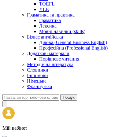
TOEFL
YLE
Граматика та практика
Граматика
Лексика
Мовні навички (skills)
Бізнес англійська
Ділова (General Business English)
Професійна (Professional English)
Додаткові матеріали
Порівневе читання
Методична література
Словники
Інші мови
Німецька
Французька
Пошук
Мій кабінет