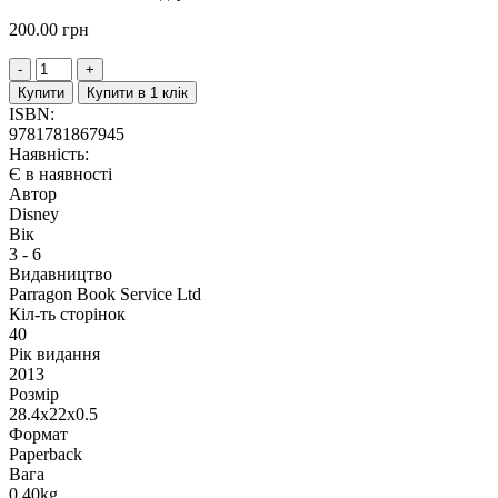
200.00
грн
Купити
Купити в 1 клік
ISBN:
9781781867945
Наявність:
Є в наявності
Автор
Disney
Вік
3 - 6
Видавництво
Parragon Book Service Ltd
Кіл-ть сторінок
40
Рік видання
2013
Розмір
28.4x22x0.5
Формат
Paperback
Вага
0.40kg