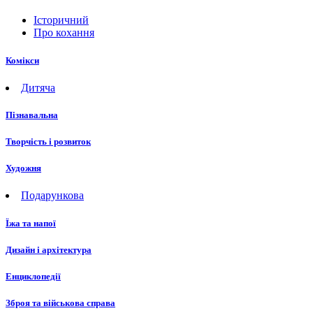
Історичний
Про кохання
Комікси
Дитяча
Пізнавальна
Творчість і розвиток
Художня
Подарункова
Їжа та напої
Дизайн і архітектура
Енциклопедії
Зброя та військова справа