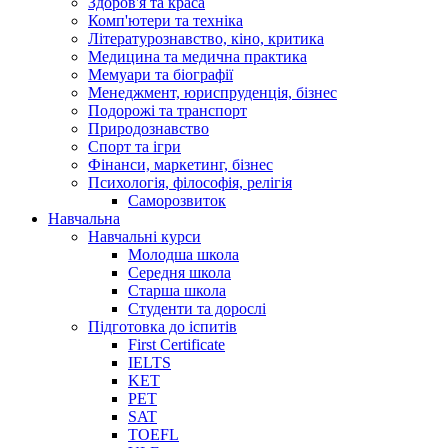
Здоров'я та краса
Комп'ютери та техніка
Літературознавство, кіно, критика
Медицина та медична практика
Мемуари та біографії
Менеджмент, юриспруденція, бізнес
Подорожі та транспорт
Природознавство
Спорт та ігри
Фінанси, маркетинг, бізнес
Психологія, філософія, релігія
Саморозвиток
Навчальна
Навчальні курси
Молодша школа
Середня школа
Старша школа
Студенти та дорослі
Підготовка до іспитів
First Certificate
IELTS
KET
PET
SAT
TOEFL