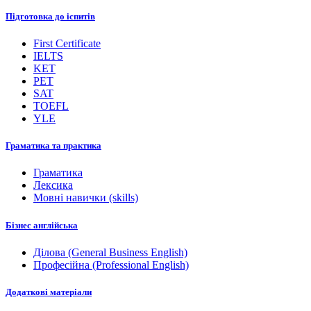
Підготовка до іспитів
First Certificate
IELTS
KET
PET
SAT
TOEFL
YLE
Граматика та практика
Граматика
Лексика
Мовні навички (skills)
Бізнес англійська
Ділова (General Business English)
Професійна (Professional English)
Додаткові матеріали