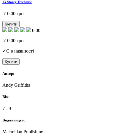
13-Storey Treehouse
510.00
грн
Купити
0.00
510.00
грн
✓
Є в наявності
Купити
Автор:
Andy Griffiths
Вік:
7 - 9
Видавництво:
Macmillan Publishing