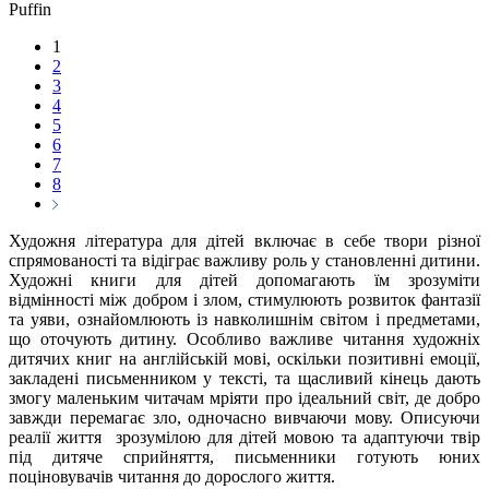
Puffin
1
2
3
4
5
6
7
8
Художня література для дітей включає в себе твори різної
спрямованості та відіграє важливу роль у становленні дитини.
Художні книги для дітей допомагають їм зрозуміти
відмінності між добром і злом, стимулюють розвиток фантазії
та уяви, ознайомлюють із навколишнім світом і предметами,
що оточують дитину. Особливо важливе читання художніх
дитячих книг на англійській мові, оскільки позитивні емоції,
закладені письменником у тексті, та щасливий кінець дають
змогу маленьким читачам мріяти про ідеальний світ, де добро
завжди перемагає зло, одночасно вивчаючи мову. Описуючи
реалії життя зрозумілою для дітей мовою та адаптуючи твір
під дитяче сприйняття, письменники готують юних
поціновувачів читання до дорослого життя.