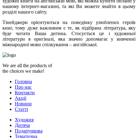
художні книги на англійській мові, які можна купити онлайн у
нашому інтернет-магазині, та які Ви можете знайти в цьому
розділі нашого сайту.
Тінейджери орієнтуються на поведінку улюблених героїв
книг, тому дуже важливим є те, як підібрана література, яку
буде читати Ваша дитина. Стосується це і художньої
літератури в оригіналі, яка значно допомагає у вивченні
міжнародної мови спілкування – англійської.
We are all the products of
the choices we make!
Головна
Про нас
Контакти
Акції
Новини
Статті
Художня
Дитяча
Подарункова
Тематична