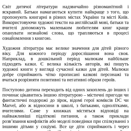
Світ дитячої літератури надзвичайно різноманітний і
яскравий. Батьки намагаються купити найкраще з того, що
пропонують книгарні в різних містах України та місті Київ.
Використовуючи художні тексти на англійській мові, батьки та
вчителі допоможуть маленьким любителям книг краще
опанувати незнайомі слова, що трапляються в процесі
ознайомлення з книгою.
Художня література має велике значення для дітей різного
віку. Для кожного періоду дорослішання вона своя.
Наприклад, в дошкільний період малюкам найбільше
підходять казки. Є велика кількість авторів, які пишуть
художні книги у вигляді сучасної казки для дітей. Малюки
добре сприймають чітко прописані казкові персонажі та
вчаться розрізняти позитивні та негативні образи героїв.
Поступово дитина переходить від одних захоплень до інших і
починає цікавитись іншою літературою – містичні пригоди чи
фантастичні подорожі до зірок, відомі герої коміксів DC чи
Marvel, або ж відносини в школі, з батьками, однолітками,
вчителями. Саме у книжках містяться відповіді на
найважливіші підліткові питання, а також приклади
розв’язання конфліктів або моделі поведінки при спілкуванні з
іншими дітьми у соціумі. Все це діти сприймають і через