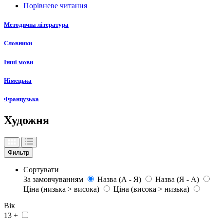
Порівневе читання
Методична література
Словники
Інші мови
Німецька
Французька
Художня
Фильтр
Сортувати
За замовчуванням
Назва (А - Я)
Назва (Я - А)
Ціна (низька > висока)
Ціна (висока > низька)
Вік
13 +