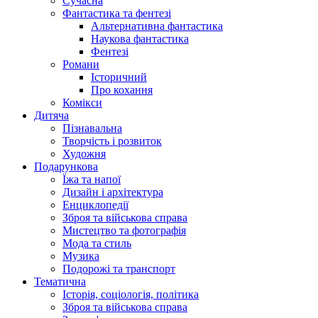
Сучасна
Фантастика та фентезі
Альтернативна фантастика
Наукова фантастика
Фентезі
Романи
Історичний
Про кохання
Комікси
Дитяча
Пізнавальна
Творчість і розвиток
Художня
Подарункова
Їжа та напої
Дизайн і архітектура
Енциклопедії
Зброя та військова справа
Мистецтво та фотографія
Мода та стиль
Музика
Подорожі та транспорт
Тематична
Історія, соціологія, політика
Зброя та військова справа