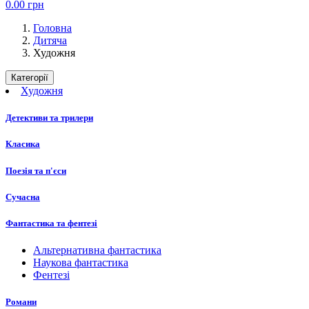
0.00
грн
Головна
Дитяча
Художня
Категорії
Художня
Детективи та трилери
Класика
Поезія та п'єси
Сучасна
Фантастика та фентезі
Альтернативна фантастика
Наукова фантастика
Фентезі
Романи