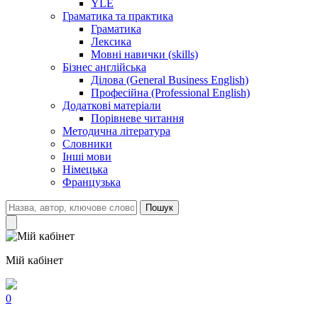
YLE
Граматика та практика
Граматика
Лексика
Мовні навички (skills)
Бізнес англійська
Ділова (General Business English)
Професійна (Professional English)
Додаткові матеріали
Порівневе читання
Методична література
Словники
Інші мови
Німецька
Французька
Пошук
Мій кабінет
0