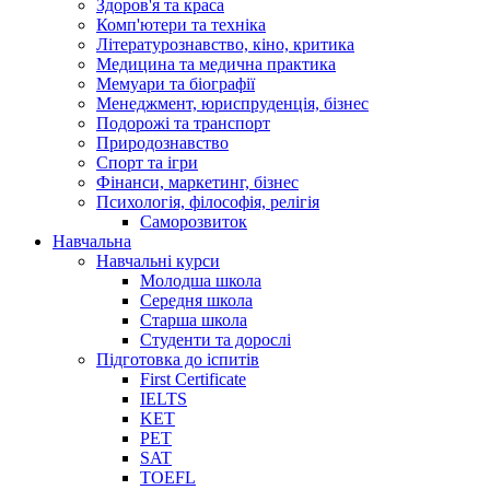
Здоров'я та краса
Комп'ютери та техніка
Літературознавство, кіно, критика
Медицина та медична практика
Мемуари та біографії
Менеджмент, юриспруденція, бізнес
Подорожі та транспорт
Природознавство
Спорт та ігри
Фінанси, маркетинг, бізнес
Психологія, філософія, релігія
Саморозвиток
Навчальна
Навчальні курси
Молодша школа
Середня школа
Старша школа
Студенти та дорослі
Підготовка до іспитів
First Certificate
IELTS
KET
PET
SAT
TOEFL