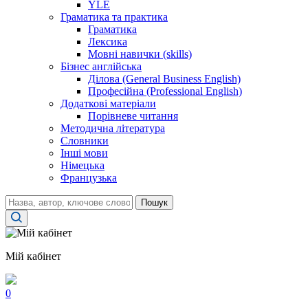
YLE
Граматика та практика
Граматика
Лексика
Мовні навички (skills)
Бізнес англійська
Ділова (General Business English)
Професійна (Professional English)
Додаткові матеріали
Порівневе читання
Методична література
Словники
Інші мови
Німецька
Французька
Пошук
Мій кабінет
0