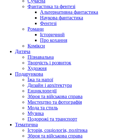
Сучасна
Фантастика та фентезі
Альтернативна фантастика
Наукова фантастика
Фентезі
Романи
Історичний
Про кохання
Комікси
Дитяча
Пізнавальна
Творчість і розвиток
Художня
Подарункова
Їжа та напої
Дизайн і архітектура
Енциклопедії
Зброя та військова справа
Мистецтво та фотографія
Мода та стиль
Музика
Подорожі та транспорт
Тематична
Історія, соціологія, політика
Зброя та військова справа