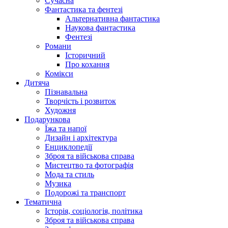
Сучасна
Фантастика та фентезі
Альтернативна фантастика
Наукова фантастика
Фентезі
Романи
Історичний
Про кохання
Комікси
Дитяча
Пізнавальна
Творчість і розвиток
Художня
Подарункова
Їжа та напої
Дизайн і архітектура
Енциклопедії
Зброя та військова справа
Мистецтво та фотографія
Мода та стиль
Музика
Подорожі та транспорт
Тематична
Історія, соціологія, політика
Зброя та військова справа