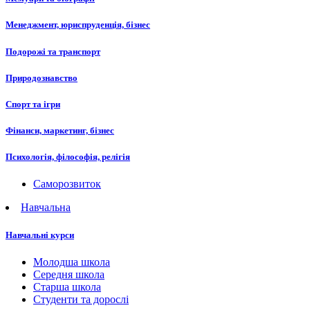
Менеджмент, юриспруденція, бізнес
Подорожі та транспорт
Природознавство
Спорт та ігри
Фінанси, маркетинг, бізнес
Психологія, філософія, релігія
Саморозвиток
Навчальна
Навчальні курси
Молодша школа
Середня школа
Старша школа
Студенти та дорослі