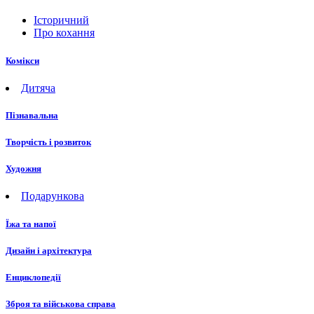
Історичний
Про кохання
Комікси
Дитяча
Пізнавальна
Творчість і розвиток
Художня
Подарункова
Їжа та напої
Дизайн і архітектура
Енциклопедії
Зброя та військова справа