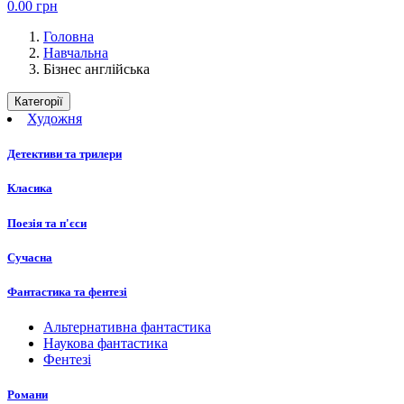
0.00
грн
Головна
Навчальна
Бізнес англійська
Категорії
Художня
Детективи та трилери
Класика
Поезія та п'єси
Сучасна
Фантастика та фентезі
Альтернативна фантастика
Наукова фантастика
Фентезі
Романи