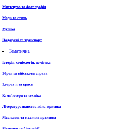
Мистецтво та фотографія
Мода та стиль
Музика
Подорожі та транспорт
Тематична
Історія, соціологія, політика
Зброя та військова справа
Здоров'я та краса
Комп'ютери та техніка
Літературознавство, кіно, критика
Медицина та медична практика
Мемуари та біографії