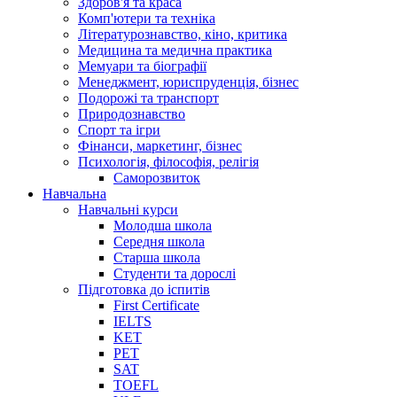
Здоров'я та краса
Комп'ютери та техніка
Літературознавство, кіно, критика
Медицина та медична практика
Мемуари та біографії
Менеджмент, юриспруденція, бізнес
Подорожі та транспорт
Природознавство
Спорт та ігри
Фінанси, маркетинг, бізнес
Психологія, філософія, релігія
Саморозвиток
Навчальна
Навчальні курси
Молодша школа
Середня школа
Старша школа
Студенти та дорослі
Підготовка до іспитів
First Certificate
IELTS
KET
PET
SAT
TOEFL