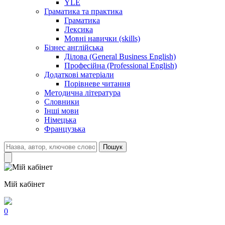
YLE
Граматика та практика
Граматика
Лексика
Мовні навички (skills)
Бізнес англійська
Ділова (General Business English)
Професійна (Professional English)
Додаткові матеріали
Порівневе читання
Методична література
Словники
Інші мови
Німецька
Французька
Пошук
Мій кабінет
0