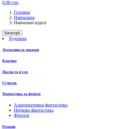
0.00
грн
Головна
Навчальна
Навчальні курси
Категорії
Художня
Детективи та трилери
Класика
Поезія та п'єси
Сучасна
Фантастика та фентезі
Альтернативна фантастика
Наукова фантастика
Фентезі
Романи