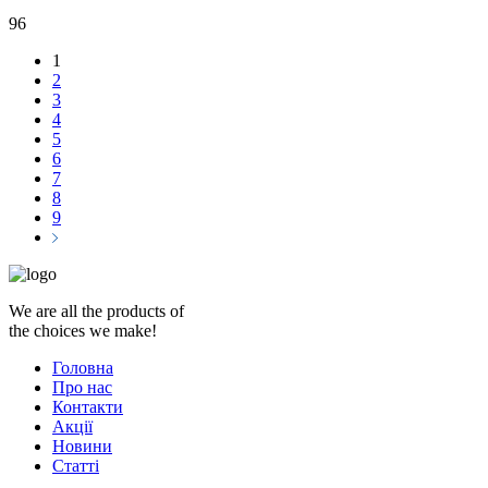
96
1
2
3
4
5
6
7
8
9
We are all the products of
the choices we make!
Головна
Про нас
Контакти
Акції
Новини
Статті