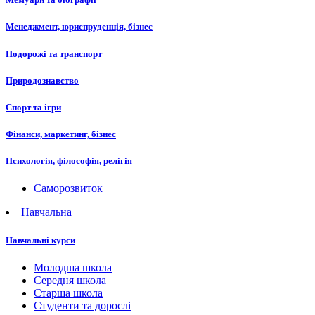
Менеджмент, юриспруденція, бізнес
Подорожі та транспорт
Природознавство
Спорт та ігри
Фінанси, маркетинг, бізнес
Психологія, філософія, релігія
Саморозвиток
Навчальна
Навчальні курси
Молодша школа
Середня школа
Старша школа
Студенти та дорослі