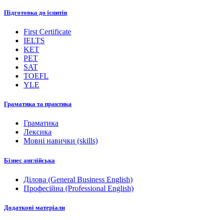
Підготовка до іспитів
First Certificate
IELTS
KET
PET
SAT
TOEFL
YLE
Граматика та практика
Граматика
Лексика
Мовні навички (skills)
Бізнес англійська
Ділова (General Business English)
Професійна (Professional English)
Додаткові матеріали