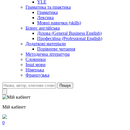
YLE
Граматика та практика
Граматика
Лексика
Мовні навички (skills)
Бізнес англійська
Ділова (General Business English)
Професійна (Professional English)
Додаткові матеріали
Порівневе читання
Методична література
Словники
Інші мови
Німецька
Французька
Пошук
Мій кабінет
0