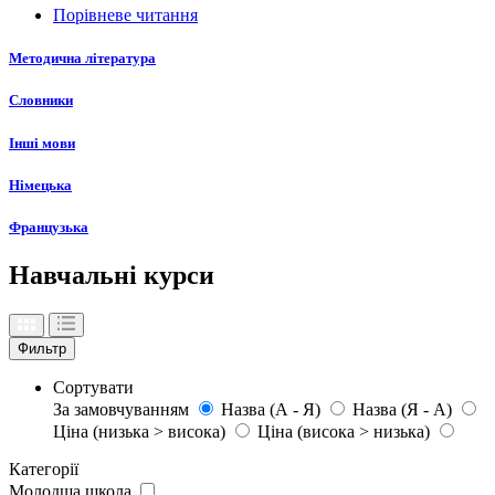
Порівневе читання
Методична література
Словники
Інші мови
Німецька
Французька
Навчальні курси
Фильтр
Сортувати
За замовчуванням
Назва (А - Я)
Назва (Я - А)
Ціна (низька > висока)
Ціна (висока > низька)
Категорії
Молодша школа