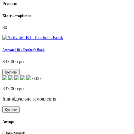
Pearson
Кіл-ть сторінок:
80
Activate! B1: Teacher's Book
333.00
грн
Купити
0.00
333.00
грн
Індивідуальне замовлення
Купити
Автор:
Clare Walsh