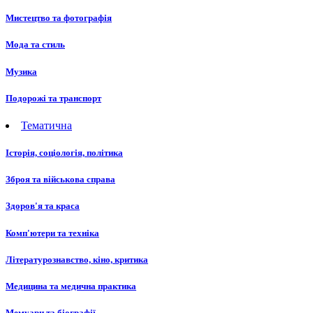
Мистецтво та фотографія
Мода та стиль
Музика
Подорожі та транспорт
Тематична
Історія, соціологія, політика
Зброя та військова справа
Здоров'я та краса
Комп'ютери та техніка
Літературознавство, кіно, критика
Медицина та медична практика
Мемуари та біографії