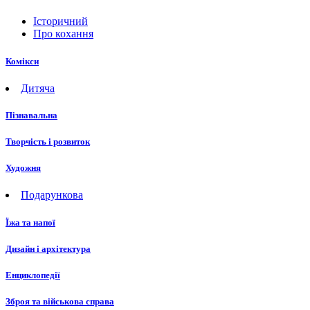
Історичний
Про кохання
Комікси
Дитяча
Пізнавальна
Творчість і розвиток
Художня
Подарункова
Їжа та напої
Дизайн і архітектура
Енциклопедії
Зброя та військова справа