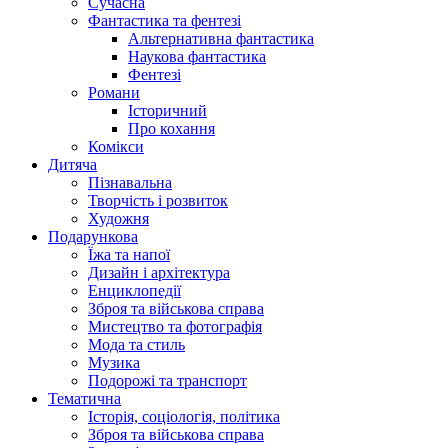
Сучасна
Фантастика та фентезі
Альтернативна фантастика
Наукова фантастика
Фентезі
Романи
Історичний
Про кохання
Комікси
Дитяча
Пізнавальна
Творчість і розвиток
Художня
Подарункова
Їжа та напої
Дизайн і архітектура
Енциклопедії
Зброя та військова справа
Мистецтво та фотографія
Мода та стиль
Музика
Подорожі та транспорт
Тематична
Історія, соціологія, політика
Зброя та військова справа