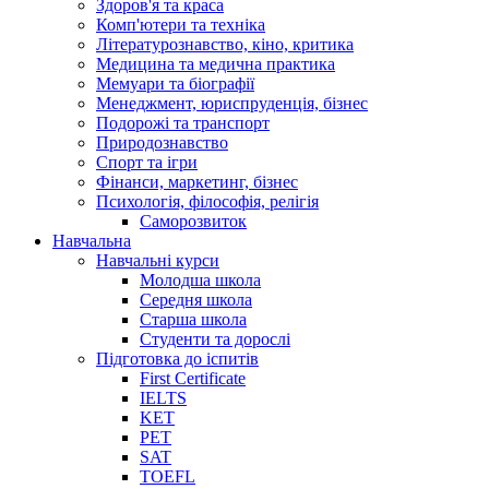
Здоров'я та краса
Комп'ютери та техніка
Літературознавство, кіно, критика
Медицина та медична практика
Мемуари та біографії
Менеджмент, юриспруденція, бізнес
Подорожі та транспорт
Природознавство
Спорт та ігри
Фінанси, маркетинг, бізнес
Психологія, філософія, релігія
Саморозвиток
Навчальна
Навчальні курси
Молодша школа
Середня школа
Старша школа
Студенти та дорослі
Підготовка до іспитів
First Certificate
IELTS
KET
PET
SAT
TOEFL