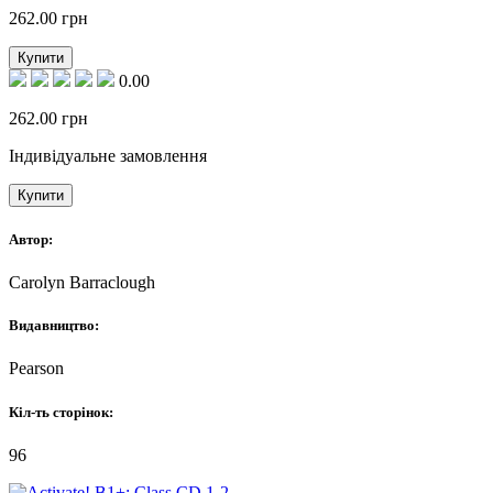
262.00
грн
Купити
0.00
262.00
грн
Індивідуальне замовлення
Купити
Автор:
Carolyn Barraclough
Видавництво:
Pearson
Кіл-ть сторінок:
96