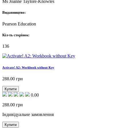
Ms Joanne Taylore-Knowles
Видавництво:
Pearson Education
Кіл-ть сторінок:
136
Activate! A2: Workbook without Key
288.00
грн
Купити
0.00
288.00
грн
Індивідуальне замовлення
Купити