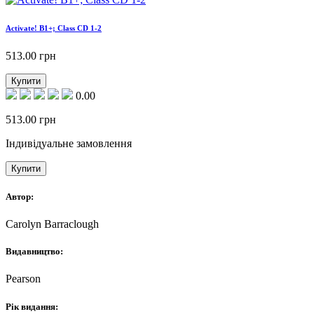
Activate! B1+; Class CD 1-2
513.00
грн
Купити
0.00
513.00
грн
Індивідуальне замовлення
Купити
Автор:
Carolyn Barraclough
Видавництво:
Pearson
Рік видання: