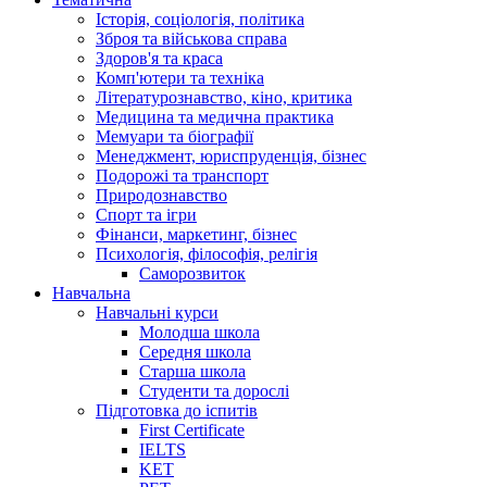
Історія, соціологія, політика
Зброя та військова справа
Здоров'я та краса
Комп'ютери та техніка
Літературознавство, кіно, критика
Медицина та медична практика
Мемуари та біографії
Менеджмент, юриспруденція, бізнес
Подорожі та транспорт
Природознавство
Спорт та ігри
Фінанси, маркетинг, бізнес
Психологія, філософія, релігія
Саморозвиток
Навчальна
Навчальні курси
Молодша школа
Середня школа
Старша школа
Студенти та дорослі
Підготовка до іспитів
First Certificate
IELTS
KET