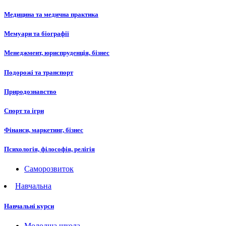
Медицина та медична практика
Мемуари та біографії
Менеджмент, юриспруденція, бізнес
Подорожі та транспорт
Природознавство
Спорт та ігри
Фінанси, маркетинг, бізнес
Психологія, філософія, релігія
Саморозвиток
Навчальна
Навчальні курси
Молодша школа