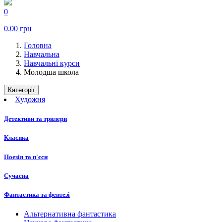
0
0.00
грн
Головна
Навчальна
Навчальні курси
Молодша школа
Категорії
Художня
Детективи та трилери
Класика
Поезія та п'єси
Сучасна
Фантастика та фентезі
Альтернативна фантастика