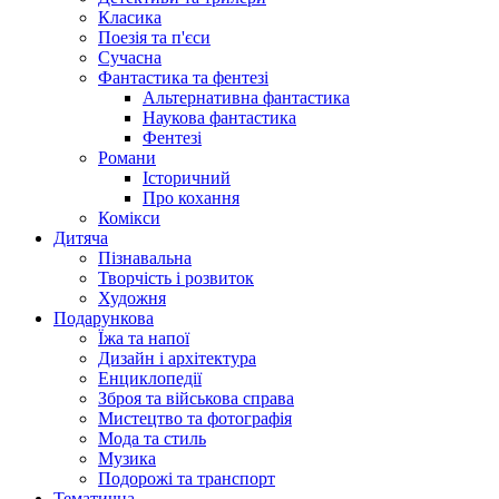
Класика
Поезія та п'єси
Сучасна
Фантастика та фентезі
Альтернативна фантастика
Наукова фантастика
Фентезі
Романи
Історичний
Про кохання
Комікси
Дитяча
Пізнавальна
Творчість і розвиток
Художня
Подарункова
Їжа та напої
Дизайн і архітектура
Енциклопедії
Зброя та військова справа
Мистецтво та фотографія
Мода та стиль
Музика
Подорожі та транспорт
Тематична