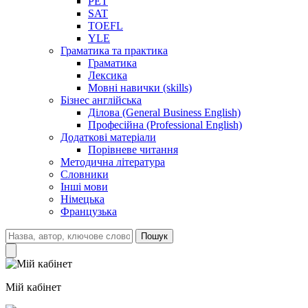
PET
SAT
TOEFL
YLE
Граматика та практика
Граматика
Лексика
Мовні навички (skills)
Бізнес англійська
Ділова (General Business English)
Професійна (Professional English)
Додаткові матеріали
Порівневе читання
Методична література
Словники
Інші мови
Німецька
Французька
Пошук
Мій кабінет