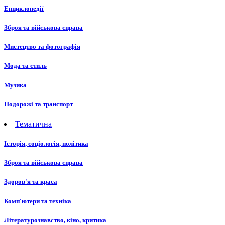
Енциклопедії
Зброя та військова справа
Мистецтво та фотографія
Мода та стиль
Музика
Подорожі та транспорт
Тематична
Історія, соціологія, політика
Зброя та військова справа
Здоров'я та краса
Комп'ютери та техніка
Літературознавство, кіно, критика