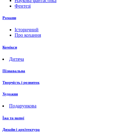
Наукова фантастика
Фентезі
Романи
Історичний
Про кохання
Комікси
Дитяча
Пізнавальна
Творчість і розвиток
Художня
Подарункова
Їжа та напої
Дизайн і архітектура