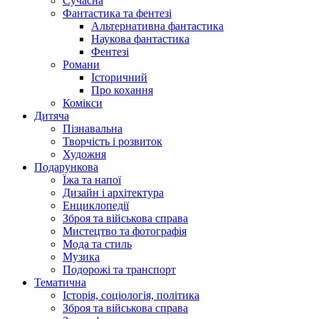
Сучасна
Фантастика та фентезі
Альтернативна фантастика
Наукова фантастика
Фентезі
Романи
Історичний
Про кохання
Комікси
Дитяча
Пізнавальна
Творчість і розвиток
Художня
Подарункова
Їжа та напої
Дизайн і архітектура
Енциклопедії
Зброя та військова справа
Мистецтво та фотографія
Мода та стиль
Музика
Подорожі та транспорт
Тематична
Історія, соціологія, політика
Зброя та військова справа