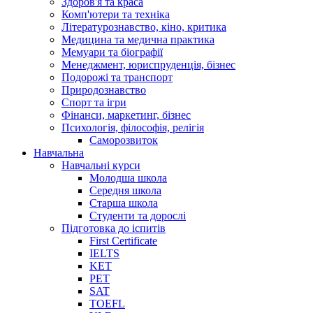
Здоров'я та краса
Комп'ютери та техніка
Літературознавство, кіно, критика
Медицина та медична практика
Мемуари та біографії
Менеджмент, юриспруденція, бізнес
Подорожі та транспорт
Природознавство
Спорт та ігри
Фінанси, маркетинг, бізнес
Психологія, філософія, релігія
Саморозвиток
Навчальна
Навчальні курси
Молодша школа
Середня школа
Старша школа
Студенти та дорослі
Підготовка до іспитів
First Certificate
IELTS
KET
PET
SAT
TOEFL