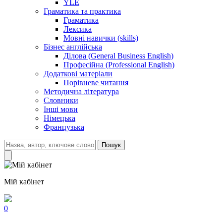
YLE
Граматика та практика
Граматика
Лексика
Мовні навички (skills)
Бізнес англійська
Ділова (General Business English)
Професійна (Professional English)
Додаткові матеріали
Порівневе читання
Методична література
Словники
Інші мови
Німецька
Французька
Пошук
Мій кабінет
0