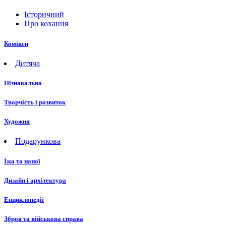
Історичний
Про кохання
Комікси
Дитяча
Пізнавальна
Творчість і розвиток
Художня
Подарункова
Їжа та напої
Дизайн і архітектура
Енциклопедії
Зброя та військова справа