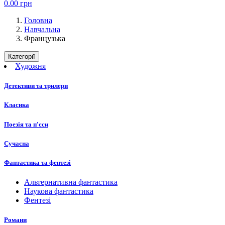
0.00
грн
Головна
Навчальна
Французька
Категорії
Художня
Детективи та трилери
Класика
Поезія та п'єси
Сучасна
Фантастика та фентезі
Альтернативна фантастика
Наукова фантастика
Фентезі
Романи