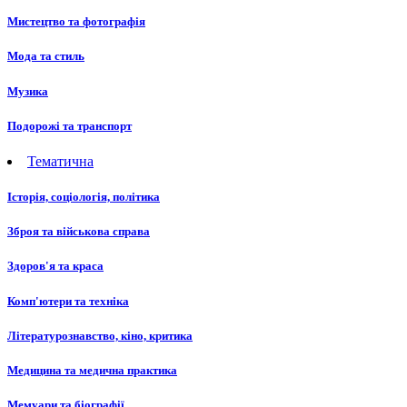
Мистецтво та фотографія
Мода та стиль
Музика
Подорожі та транспорт
Тематична
Історія, соціологія, політика
Зброя та військова справа
Здоров'я та краса
Комп'ютери та техніка
Літературознавство, кіно, критика
Медицина та медична практика
Мемуари та біографії