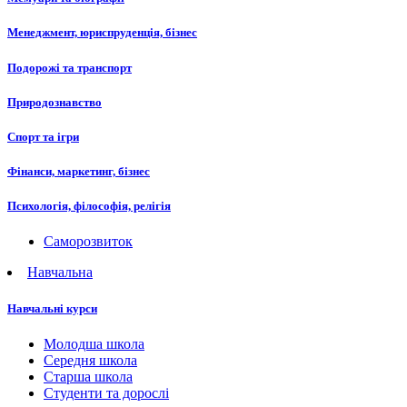
Менеджмент, юриспруденція, бізнес
Подорожі та транспорт
Природознавство
Спорт та ігри
Фінанси, маркетинг, бізнес
Психологія, філософія, релігія
Саморозвиток
Навчальна
Навчальні курси
Молодша школа
Середня школа
Старша школа
Студенти та дорослі