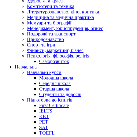
Здоров'я та краса
Комп'ютери та техніка
Літературознавство, кіно, критика
Медицина та медична практика
Мемуари та біографії
Менеджмент, юриспруденція, бізнес
Подорожі та транспорт
Природознавство
Спорт та ігри
Фінанси, маркетинг, бізнес
Психологія, філософія, релігія
Саморозвиток
Навчальна
Навчальні курси
Молодша школа
Середня школа
Старша школа
Студенти та дорослі
Підготовка до іспитів
First Certificate
IELTS
KET
PET
SAT
TOEFL