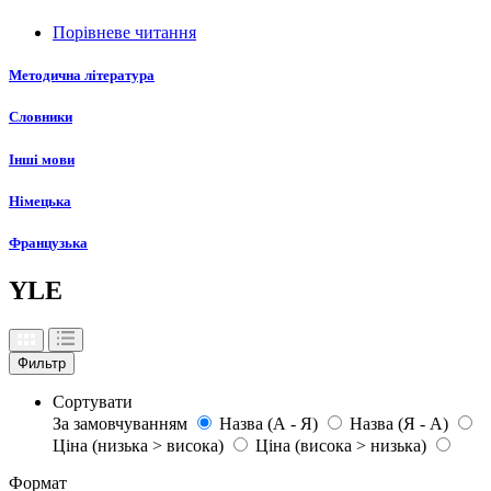
Порівневе читання
Методична література
Словники
Інші мови
Німецька
Французька
YLE
Фильтр
Сортувати
За замовчуванням
Назва (А - Я)
Назва (Я - А)
Ціна (низька > висока)
Ціна (висока > низька)
Формат