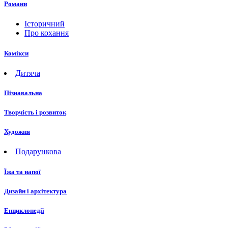
Романи
Історичний
Про кохання
Комікси
Дитяча
Пізнавальна
Творчість і розвиток
Художня
Подарункова
Їжа та напої
Дизайн і архітектура
Енциклопедії