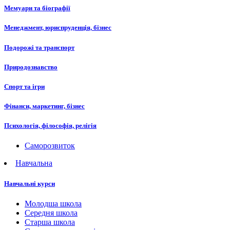
Мемуари та біографії
Менеджмент, юриспруденція, бізнес
Подорожі та транспорт
Природознавство
Спорт та ігри
Фінанси, маркетинг, бізнес
Психологія, філософія, релігія
Саморозвиток
Навчальна
Навчальні курси
Молодша школа
Середня школа
Старша школа