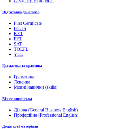
Студенти та дорослі
Підготовка до іспитів
First Certificate
IELTS
KET
PET
SAT
TOEFL
YLE
Граматика та практика
Граматика
Лексика
Мовні навички (skills)
Бізнес англійська
Ділова (General Business English)
Професійна (Professional English)
Додаткові матеріали