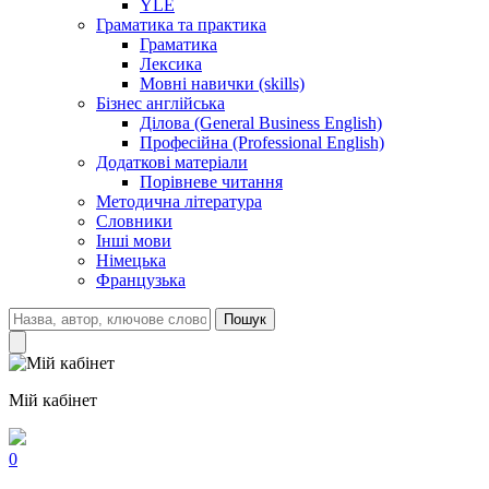
YLE
Граматика та практика
Граматика
Лексика
Мовні навички (skills)
Бізнес англійська
Ділова (General Business English)
Професійна (Professional English)
Додаткові матеріали
Порівневе читання
Методична література
Словники
Інші мови
Німецька
Французька
Пошук
Мій кабінет
0