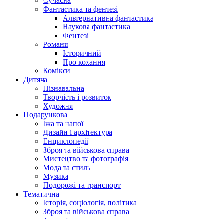
Сучасна
Фантастика та фентезі
Альтернативна фантастика
Наукова фантастика
Фентезі
Романи
Історичний
Про кохання
Комікси
Дитяча
Пізнавальна
Творчість і розвиток
Художня
Подарункова
Їжа та напої
Дизайн і архітектура
Енциклопедії
Зброя та військова справа
Мистецтво та фотографія
Мода та стиль
Музика
Подорожі та транспорт
Тематична
Історія, соціологія, політика
Зброя та військова справа