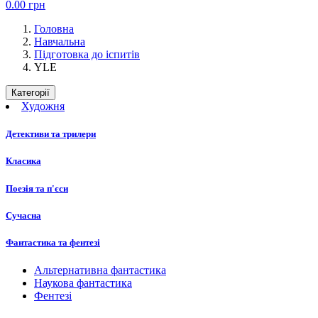
0.00
грн
Головна
Навчальна
Підготовка до іспитів
YLE
Категорії
Художня
Детективи та трилери
Класика
Поезія та п'єси
Сучасна
Фантастика та фентезі
Альтернативна фантастика
Наукова фантастика
Фентезі