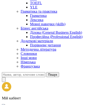
TOEFL
YLE
Граматика та практика
Граматика
Лексика
Мовні навички (skills)
Бізнес англійська
Ділова (General Business English)
Професійна (Professional English)
Додаткові матеріали
Порівневе читання
Методична література
Словники
Інші мови
Німецька
Французька
Пошук
Мій кабінет