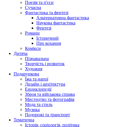
Поезія та п'єси
Сучасна
Фантастика та фентезі
Альтернативна фантастика
Наукова фантастика
Фентезі
Романи
Історичний
Про кохання
Комікси
Дитяча
Пізнавальна
Творчість і розвиток
Художня
Подарункова
Їжа та напої
Дизайн і архітектура
Енциклопедії
Зброя та військова справа
Мистецтво та фотографія
Мода та стиль
Музика
Подорожі та транспорт
Тематична
Історія, соціологія, політика