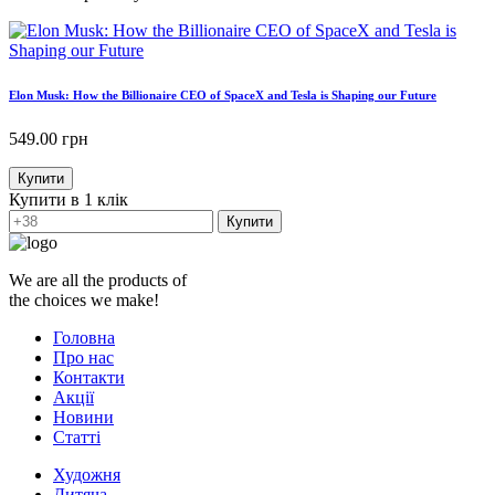
Elon Musk: How the Billionaire CEO of SpaceX and Tesla is Shaping our Future
549.00
грн
Купити
Купити в 1 клік
Купити
We are all the products of
the choices we make!
Головна
Про нас
Контакти
Акції
Новини
Статті
Художня
Дитяча