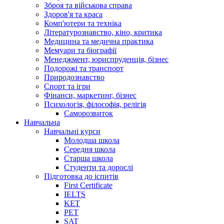
Зброя та військова справа
Здоров'я та краса
Комп'ютери та техніка
Літературознавство, кіно, критика
Медицина та медична практика
Мемуари та біографії
Менеджмент, юриспруденція, бізнес
Подорожі та транспорт
Природознавство
Спорт та ігри
Фінанси, маркетинг, бізнес
Психологія, філософія, релігія
Саморозвиток
Навчальна
Навчальні курси
Молодша школа
Середня школа
Старша школа
Студенти та дорослі
Підготовка до іспитів
First Certificate
IELTS
KET
PET
SAT