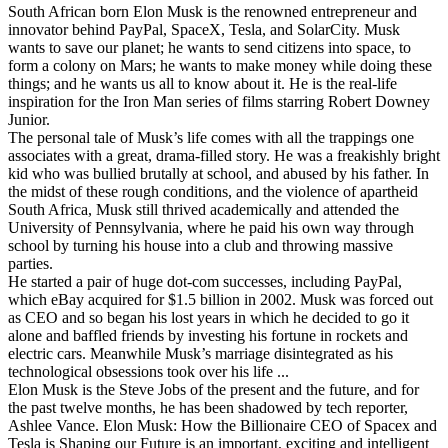
South African born Elon Musk is the renowned entrepreneur and
innovator behind PayPal, SpaceX, Tesla, and SolarCity. Musk
wants to save our planet; he wants to send citizens into space, to
form a colony on Mars; he wants to make money while doing these
things; and he wants us all to know about it. He is the real-life
inspiration for the Iron Man series of films starring Robert Downey
Junior.
The personal tale of Musk’s life comes with all the trappings one
associates with a great, drama-filled story. He was a freakishly bright
kid who was bullied brutally at school, and abused by his father. In
the midst of these rough conditions, and the violence of apartheid
South Africa, Musk still thrived academically and attended the
University of Pennsylvania, where he paid his own way through
school by turning his house into a club and throwing massive
parties.
He started a pair of huge dot-com successes, including PayPal,
which eBay acquired for $1.5 billion in 2002. Musk was forced out
as CEO and so began his lost years in which he decided to go it
alone and baffled friends by investing his fortune in rockets and
electric cars. Meanwhile Musk’s marriage disintegrated as his
technological obsessions took over his life ...
Elon Musk is the Steve Jobs of the present and the future, and for
the past twelve months, he has been shadowed by tech reporter,
Ashlee Vance. Elon Musk: How the Billionaire CEO of Spacex and
Tesla is Shaping our Future is an important, exciting and intelligent