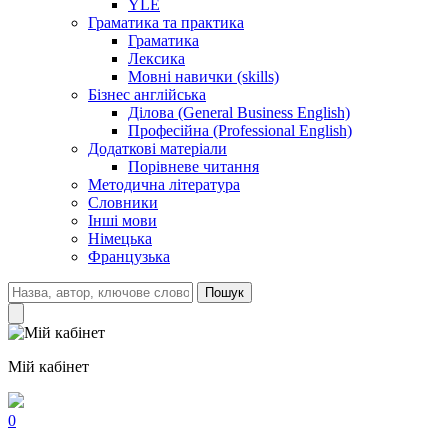
YLE
Граматика та практика
Граматика
Лексика
Мовні навички (skills)
Бізнес англійська
Ділова (General Business English)
Професійна (Professional English)
Додаткові матеріали
Порівневе читання
Методична література
Словники
Інші мови
Німецька
Французька
Пошук
Мій кабінет
0