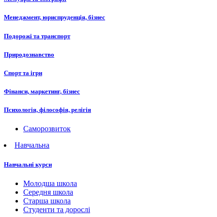
Менеджмент, юриспруденція, бізнес
Подорожі та транспорт
Природознавство
Спорт та ігри
Фінанси, маркетинг, бізнес
Психологія, філософія, релігія
Саморозвиток
Навчальна
Навчальні курси
Молодша школа
Середня школа
Старша школа
Студенти та дорослі