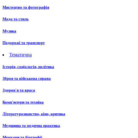
Мистецтво та фотографія
Мода та стиль
Музика
Подорожі та транспорт
Тематична
Історія, соціологія, політика
Зброя та військова справа
Здоров'я та краса
Комп'ютери та техніка
Літературознавство, кіно, критика
Медицина та медична практика
Мемуари та біографії