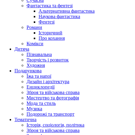
Сучасна
Фантастика та фентезі
Альтернативна фантастика
Наукова фантастика
Фентезі
Романи
Історичний
Про кохання
Комікси
Дитяча
Пізнавальна
Творчість і розвиток
Художня
Подарункова
Їжа та напої
Дизайн і архітектура
Енциклопедії
Зброя та військова справа
Мистецтво та фотографія
Мода та стиль
Музика
Подорожі та транспорт
Тематична
Історія, соціологія, політика
Зброя та військова справа