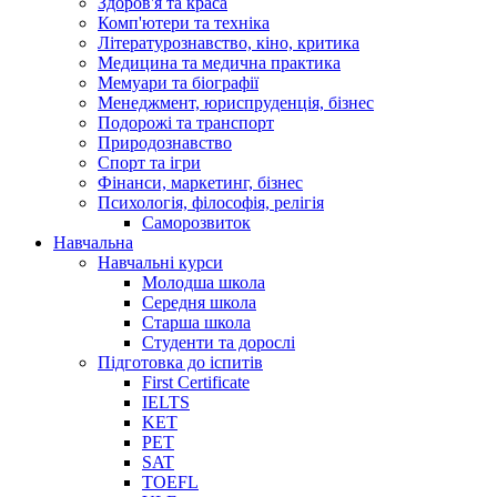
Здоров'я та краса
Комп'ютери та техніка
Літературознавство, кіно, критика
Медицина та медична практика
Мемуари та біографії
Менеджмент, юриспруденція, бізнес
Подорожі та транспорт
Природознавство
Спорт та ігри
Фінанси, маркетинг, бізнес
Психологія, філософія, релігія
Саморозвиток
Навчальна
Навчальні курси
Молодша школа
Середня школа
Старша школа
Студенти та дорослі
Підготовка до іспитів
First Certificate
IELTS
KET
PET
SAT
TOEFL