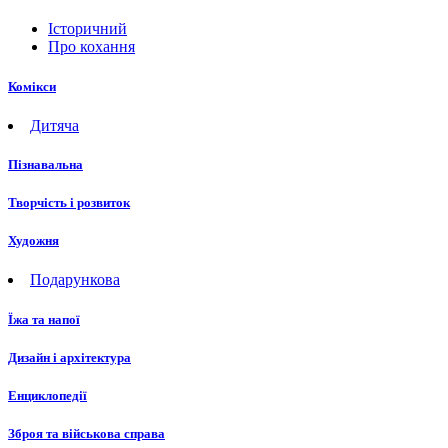
Історичний
Про кохання
Комікси
Дитяча
Пізнавальна
Творчість і розвиток
Художня
Подарункова
Їжа та напої
Дизайн і архітектура
Енциклопедії
Зброя та військова справа