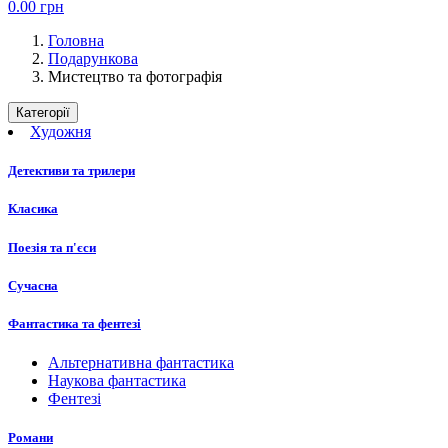
0.00
грн
Головна
Подарункова
Мистецтво та фотографія
Категорії
Художня
Детективи та трилери
Класика
Поезія та п'єси
Сучасна
Фантастика та фентезі
Альтернативна фантастика
Наукова фантастика
Фентезі
Романи