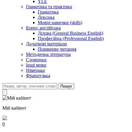
YLE
Граматика та практика
Граматика
Лексика
Мовні навички (skills)
Бізнес англійська
Ділова (General Business English)
Професійна (Professional English)
Додаткові матеріали
Порівневе читання
Методична література
Словники
Інші мови
Німецька
Французька
Пошук
Мій кабінет
0