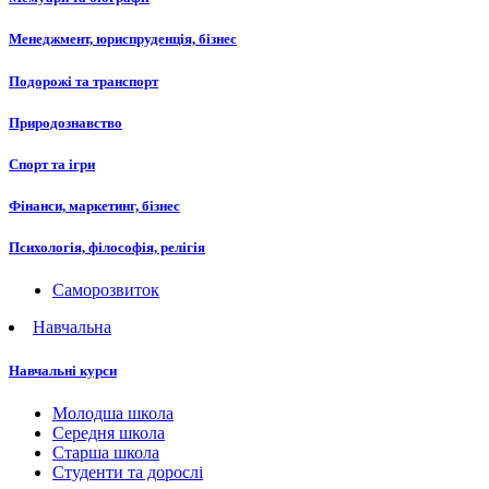
Менеджмент, юриспруденція, бізнес
Подорожі та транспорт
Природознавство
Спорт та ігри
Фінанси, маркетинг, бізнес
Психологія, філософія, релігія
Саморозвиток
Навчальна
Навчальні курси
Молодша школа
Середня школа
Старша школа
Студенти та дорослі