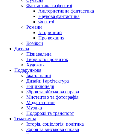
Сучасна
Фантастика та фентезі
Альтернативна фантастика
Наукова фантастика
Фентезі
Романи
Історичний
Про кохання
Комікси
Дитяча
Пізнавальна
Творчість і розвиток
Художня
Подарункова
Їжа та напої
Дизайн і архітектура
Енциклопедії
Зброя та військова справа
Мистецтво та фотографія
Мода та стиль
Музика
Подорожі та транспорт
Тематична
Історія, соціологія, політика
Зброя та військова справа