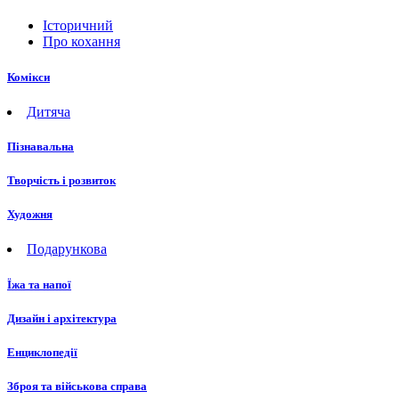
Історичний
Про кохання
Комікси
Дитяча
Пізнавальна
Творчість і розвиток
Художня
Подарункова
Їжа та напої
Дизайн і архітектура
Енциклопедії
Зброя та військова справа