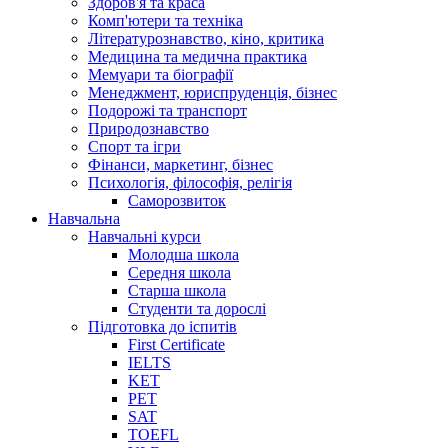
Здоров'я та краса
Комп'ютери та техніка
Літературознавство, кіно, критика
Медицина та медична практика
Мемуари та біографії
Менеджмент, юриспруденція, бізнес
Подорожі та транспорт
Природознавство
Спорт та ігри
Фінанси, маркетинг, бізнес
Психологія, філософія, релігія
Саморозвиток
Навчальна
Навчальні курси
Молодша школа
Середня школа
Старша школа
Студенти та дорослі
Підготовка до іспитів
First Certificate
IELTS
KET
PET
SAT
TOEFL