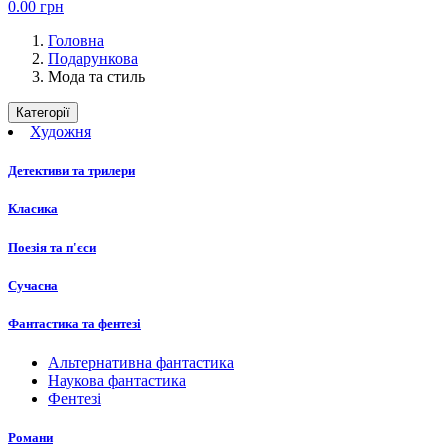
0.00
грн
Головна
Подарункова
Мода та стиль
Категорії
Художня
Детективи та трилери
Класика
Поезія та п'єси
Сучасна
Фантастика та фентезі
Альтернативна фантастика
Наукова фантастика
Фентезі
Романи