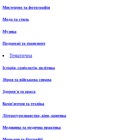
Мистецтво та фотографія
Мода та стиль
Музика
Подорожі та транспорт
Тематична
Історія, соціологія, політика
Зброя та військова справа
Здоров'я та краса
Комп'ютери та техніка
Літературознавство, кіно, критика
Медицина та медична практика
Мемуари та біографії