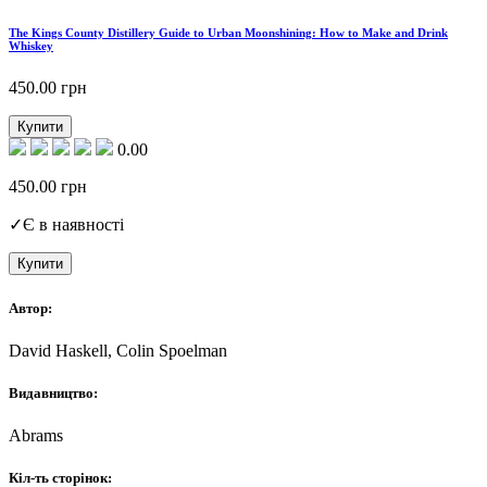
The Kings County Distillery Guide to Urban Moonshining: How to Make and Drink
Whiskey
450.00
грн
Купити
0.00
450.00
грн
✓
Є в наявності
Купити
Автор:
David Haskell, Colin Spoelman
Видавництво:
Abrams
Кіл-ть сторінок: