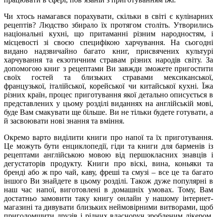
Чи хтось намагався порахувати, скільки в світі є кулінарних
рецептів? Людство збирало їх протягом століть. Утворились
національні кухні, що притаманні різним народностям, і
місцевості зі своєю специфікою харчування. На сьогодні
видано надзвичайно багато книг, присвячених культурі
харчування та екзотичним стравам різних народів світу. За
допомогою книг з рецептами Ви завжди зможете пригостити
своїх гостей та близьких стравами мексиканської,
французької, італійської, корейської чи китайської кухні. Їжа
різних країн, процес приготування якої детально описується в
представлених у цьому розділі виданнях на англійській мові,
буде Вам смакувати ще більше. Ви не тільки будете готувати, а
й засвоювати нові знання та вміння.
Окремо варто виділити книги про напої та їх приготування.
Це можуть бути енциклопедії, гіди та книги для барменів із
рецептами англійською мовою від першокласних знавців і
дегустаторів продукту. Книги про віскі, вина, коньяки та
бренді або ж про чай, каву, фреші та смузі – все це та багато
іншого Ви знайдете в цьому розділі. Також дуже популярні в
наш час напої, виготовлені в домашніх умовах. Тому, Вам
достатньо замовити таку книгу онлайн у нашому інтернет-
магазині та дивувати близьких неймовірними витворами, щоб
приголомшити друзів і рідних власноруч зробленим лікером,