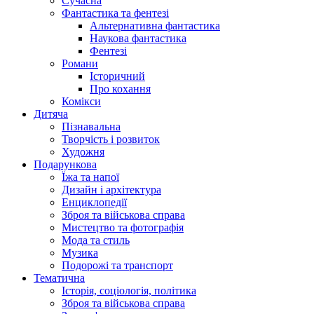
Сучасна
Фантастика та фентезі
Альтернативна фантастика
Наукова фантастика
Фентезі
Романи
Історичний
Про кохання
Комікси
Дитяча
Пізнавальна
Творчість і розвиток
Художня
Подарункова
Їжа та напої
Дизайн і архітектура
Енциклопедії
Зброя та військова справа
Мистецтво та фотографія
Мода та стиль
Музика
Подорожі та транспорт
Тематична
Історія, соціологія, політика
Зброя та військова справа