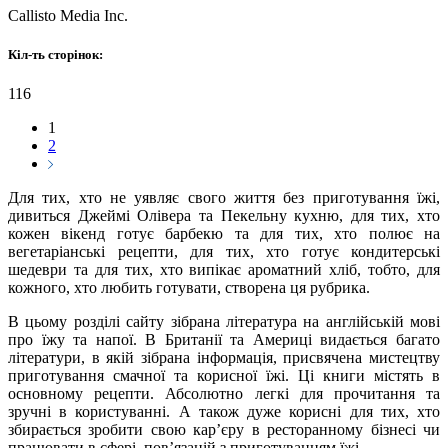
Callisto Media Inc.
Кіл-ть сторінок:
116
1
2
Для тих, хто не уявляє свого життя без приготування їжі,
дивиться Джеймі Олівера та Пекельну кухню, для тих, хто
кожен вікенд готує барбекю та для тих, хто полює на
вегетаріанські рецепти, для тих, хто готує кондитерські
шедеври та для тих, хто випікає ароматний хліб, тобто, для
кожного, хто любить готувати, створена ця рубрика.
В цьому розділі сайту зібрана література на англійській мові
про їжу та напої. В Британії та Америці видається багато
літератури, в якій зібрана інформація, присвячена мистецтву
приготування смачної та корисної їжі. Ці книги містять в
основному рецепти. Абсолютно легкі для прочитання та
зручні в користуванні. А також дуже корисні для тих, хто
збирається зробити свою кар’єру в ресторанному бізнесі чи
працювати в сфері, пов’язаній з приготуванням їжі.