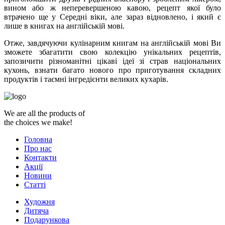
вином або ж неперевершеною кавою, рецепт якої було
втрачено ще у Середні віки, але зараз відновлено, і який є
лише в книгах на англійській мові.
Отже, завдячуючи кулінарним книгам на англійській мові Ви
зможете збагатити свою колекцію унікальних рецептів,
запозичити різноманітні цікаві ідеї зі страв національних
кухонь, взнати багато нового про приготування складних
продуктів і таємні інгредієнти великих кухарів.
We are all the products of
the choices we make!
Головна
Про нас
Контакти
Акції
Новини
Статті
Художня
Дитяча
Подарункова