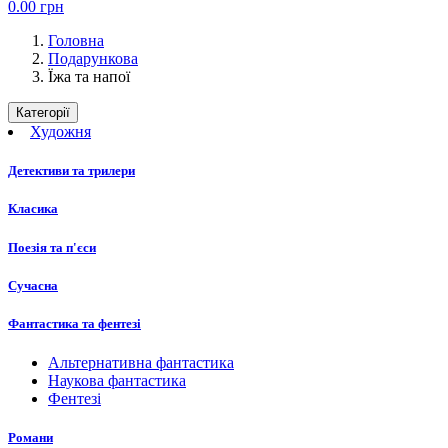
0.00
грн
Головна
Подарункова
Їжа та напої
Категорії
Художня
Детективи та трилери
Класика
Поезія та п'єси
Сучасна
Фантастика та фентезі
Альтернативна фантастика
Наукова фантастика
Фентезі
Романи