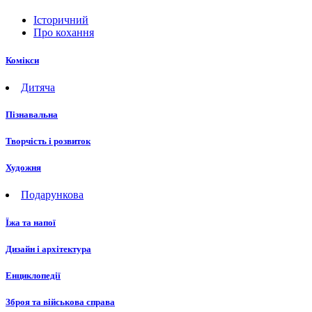
Історичний
Про кохання
Комікси
Дитяча
Пізнавальна
Творчість і розвиток
Художня
Подарункова
Їжа та напої
Дизайн і архітектура
Енциклопедії
Зброя та військова справа