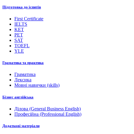
Підготовка до іспитів
First Certificate
IELTS
KET
PET
SAT
TOEFL
YLE
Граматика та практика
Граматика
Лексика
Мовні навички (skills)
Бізнес англійська
Ділова (General Business English)
Професійна (Professional English)
Додаткові матеріали