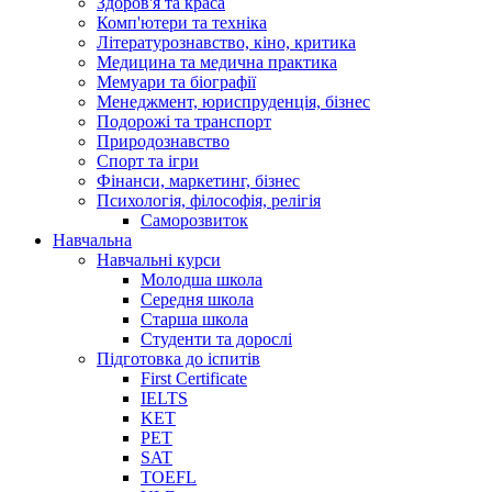
Здоров'я та краса
Комп'ютери та техніка
Літературознавство, кіно, критика
Медицина та медична практика
Мемуари та біографії
Менеджмент, юриспруденція, бізнес
Подорожі та транспорт
Природознавство
Спорт та ігри
Фінанси, маркетинг, бізнес
Психологія, філософія, релігія
Саморозвиток
Навчальна
Навчальні курси
Молодша школа
Середня школа
Старша школа
Студенти та дорослі
Підготовка до іспитів
First Certificate
IELTS
KET
PET
SAT
TOEFL