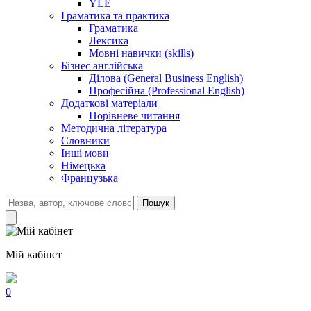
YLE
Граматика та практика
Граматика
Лексика
Мовні навички (skills)
Бізнес англійська
Ділова (General Business English)
Професійна (Professional English)
Додаткові матеріали
Порівневе читання
Методична література
Словники
Інші мови
Німецька
Французька
Пошук
Мій кабінет
0