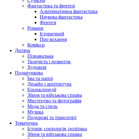
Сучасна
Фантастика та фентезі
Альтернативна фантастика
Наукова фантастика
Фентезі
Романи
Історичний
Про кохання
Комікси
Дитяча
Пізнавальна
Творчість і розвиток
Художня
Подарункова
Їжа та напої
Дизайн і архітектура
Енциклопедії
Зброя та військова справа
Мистецтво та фотографія
Мода та стиль
Музика
Подорожі та транспорт
Тематична
Історія, соціологія, політика
Зброя та військова справа