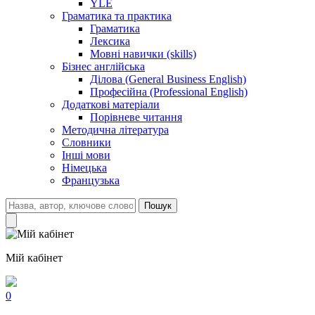
YLE
Граматика та практика
Граматика
Лексика
Мовні навички (skills)
Бізнес англійська
Ділова (General Business English)
Професійна (Professional English)
Додаткові матеріали
Порівневе читання
Методична література
Словники
Інші мови
Німецька
Французька
Пошук
Мій кабінет
0