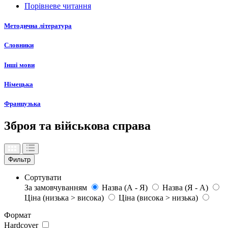
Порівневе читання
Методична література
Словники
Інші мови
Німецька
Французька
Зброя та військова справа
Фильтр
Сортувати
За замовчуванням
Назва (А - Я)
Назва (Я - А)
Ціна (низька > висока)
Ціна (висока > низька)
Формат
Hardcover