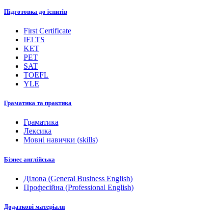
Підготовка до іспитів
First Certificate
IELTS
KET
PET
SAT
TOEFL
YLE
Граматика та практика
Граматика
Лексика
Мовні навички (skills)
Бізнес англійська
Ділова (General Business English)
Професійна (Professional English)
Додаткові матеріали