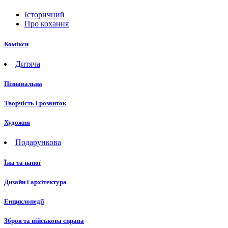
Історичний
Про кохання
Комікси
Дитяча
Пізнавальна
Творчість і розвиток
Художня
Подарункова
Їжа та напої
Дизайн і архітектура
Енциклопедії
Зброя та військова справа