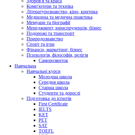
Здоров'я та краса
Комп'ютери та техніка
Літературознавство, кіно, критика
Медицина та медична практика
Мемуари та біографії
Менеджмент, юриспруденція, бізнес
Подорожі та транспорт
Природознавство
Спорт та ігри
Фінанси, маркетинг, бізнес
Психологія, філософія, релігія
Саморозвиток
Навчальна
Навчальні курси
Молодша школа
Середня школа
Старша школа
Студенти та дорослі
Підготовка до іспитів
First Certificate
IELTS
KET
PET
SAT
TOEFL