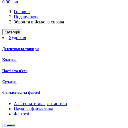
0.00
грн
Головна
Подарункова
Зброя та військова справа
Категорії
Художня
Детективи та трилери
Класика
Поезія та п'єси
Сучасна
Фантастика та фентезі
Альтернативна фантастика
Наукова фантастика
Фентезі
Романи