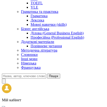
TOEFL
YLE
Граматика та практика
Граматика
Лексика
Мовні навички (skills)
Бізнес англійська
Ділова (General Business English)
Професійна (Professional English)
Додаткові матеріали
Порівневе читання
Методична література
Словники
Інші мови
Німецька
Французька
Пошук
Мій кабінет