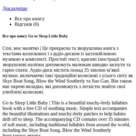
Докладніше
Все про книгу
Відгуків (0)
Все про книгу
Go to Sleep Little Baby
Спи, моє малятко | Це прекрасна та зворушлива книга з
текстами колискових і з аудіо-диском із заспокійливою
музикою в комплекті. Простий текст, красиві ілюстрації та
зворушливі наліпки допоможуть малюкам швидко заснути та
гарно спати. Аудіо-диск містить понад 35 хвилин м’якої
музики, включаючи такі традиційні колискові з усього світу як
Skye Boat Song, Blow the Wind Southerly та Suo Gan. Він також
має окремі вкладки, які допоможуть з легкістю знайти свої
улюблені колискові.
Go to Sleep Little Baby | This is a beautiful touchy-feely lullabies
book with a free CD of soothing music. Simple text accompanies
the beautiful illustrations and touchy-feely patches to help babies
drift off to sleep. The accompanying CD contains over 35 minutes
of soft music, including traditional lullabies from around the world,
including the Skye Boat Song, Blow the Wind Southerly
Інші книги автора