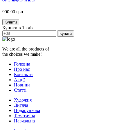
Go to Sleep Little Baby
990.00
грн
Купити
Купити в 1 клік
Купити
We are all the products of
the choices we make!
Головна
Про нас
Контакти
Акції
Новини
Статті
Художня
Дитяча
Подарункова
Тематична
Навчальна