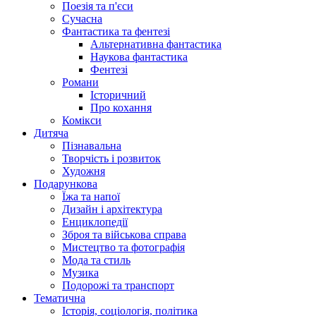
Поезія та п'єси
Сучасна
Фантастика та фентезі
Альтернативна фантастика
Наукова фантастика
Фентезі
Романи
Історичний
Про кохання
Комікси
Дитяча
Пізнавальна
Творчість і розвиток
Художня
Подарункова
Їжа та напої
Дизайн і архітектура
Енциклопедії
Зброя та військова справа
Мистецтво та фотографія
Мода та стиль
Музика
Подорожі та транспорт
Тематична
Історія, соціологія, політика