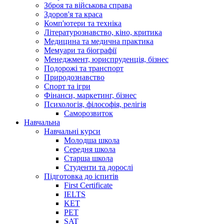
Зброя та військова справа
Здоров'я та краса
Комп'ютери та техніка
Літературознавство, кіно, критика
Медицина та медична практика
Мемуари та біографії
Менеджмент, юриспруденція, бізнес
Подорожі та транспорт
Природознавство
Спорт та ігри
Фінанси, маркетинг, бізнес
Психологія, філософія, релігія
Саморозвиток
Навчальна
Навчальні курси
Молодша школа
Середня школа
Старша школа
Студенти та дорослі
Підготовка до іспитів
First Certificate
IELTS
KET
PET
SAT