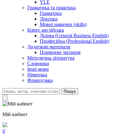
YLE
Граматика та практика
Граматика
Лексика
Мовні навички (skills)
Бізнес англійська
Ділова (General Business English)
Професійна (Professional English)
Додаткові матеріали
Порівневе читання
Методична література
Словники
Інші мови
Німецька
Французька
Пошук
Мій кабінет
0