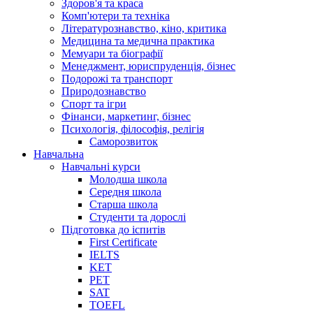
Здоров'я та краса
Комп'ютери та техніка
Літературознавство, кіно, критика
Медицина та медична практика
Мемуари та біографії
Менеджмент, юриспруденція, бізнес
Подорожі та транспорт
Природознавство
Спорт та ігри
Фінанси, маркетинг, бізнес
Психологія, філософія, релігія
Саморозвиток
Навчальна
Навчальні курси
Молодша школа
Середня школа
Старша школа
Студенти та дорослі
Підготовка до іспитів
First Certificate
IELTS
KET
PET
SAT
TOEFL