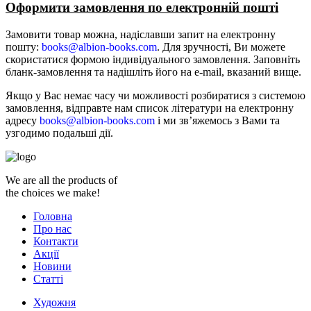
Оформити замовлення по електронній пошті
Замовити товар можна, надіславши запит на електронну
пошту:
books@albion-books.com
. Для зручності, Ви можете
скористатися формою індивідуального замовлення. Заповніть
бланк-замовлення та надішліть його на e-mail, вказаний вище.
Якщо у Вас немає часу чи можливості розбиратися з системою
замовлення, відправте нам список літератури на електронну
адресу
books@albion-books.com
і ми зв’яжемось з Вами та
узгодимо подальші дії.
We are all the products of
the choices we make!
Головна
Про нас
Контакти
Акції
Новини
Статті
Художня