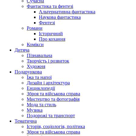
Сучасна
Фантастика та фентезі
Альтернативна фантастика
Наукова фантастика
Фентезі
Романи
Історичний
Про кохання
Комікси
Дитяча
Пізнавальна
Творчість і розвиток
Художня
Подарункова
Їжа та напої
Дизайн і архітектура
Енциклопедії
Зброя та військова справа
Мистецтво та фотографія
Мода та стиль
Музика
Подорожі та транспорт
Тематична
Історія, соціологія, політика
Зброя та військова справа