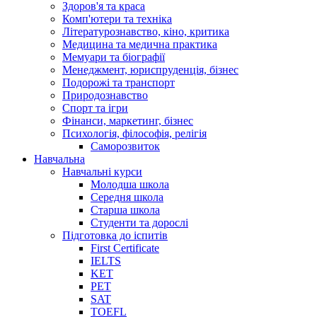
Здоров'я та краса
Комп'ютери та техніка
Літературознавство, кіно, критика
Медицина та медична практика
Мемуари та біографії
Менеджмент, юриспруденція, бізнес
Подорожі та транспорт
Природознавство
Спорт та ігри
Фінанси, маркетинг, бізнес
Психологія, філософія, релігія
Саморозвиток
Навчальна
Навчальні курси
Молодша школа
Середня школа
Старша школа
Студенти та дорослі
Підготовка до іспитів
First Certificate
IELTS
KET
PET
SAT
TOEFL