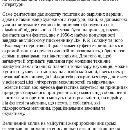
літератури.
Саме фантастика дає людству поштовх до омріяних вершин,
адже це такий жанр художньої літератури, який, за допомогою
уявних видуманих елементів, дозволяє сформувати світ,
відмінний від реального. Це може бути, наприклад, наукова
фантастика чи фентезі, яке у 1950-х набуло популярності
завдяки англійському письменнику Дж. Р. Р. Толкіну та його
«Володарю перстнів». З цього моменту фентезі виділилось в
окремий жанр та почало самостійно розвиватись, обростаючи
своїми піджанрами та підкатегоріями. Для того ж, щоб
заглянути й отримати уявлення про можливе технічне
майбутнє Землі та інших планет з точки зору науковців, можна
купити наукову фантастику на англійській мові, і весь спектр
незвичайних винаходів і відкриттів розкриється перед читачем
у всій красі цієї «літератури можливостей та міркувань».
Science fiction або наукова фантастика базується на принципах
природньо-наукового припущення, що мають під собою певні
гіпотези та теоретично можуть стати реальністю, на відміну
від фентезі та містики, що несуть в собі світи, які
підкорюються магічним, ірраціональним законам та
окультизму.
Величезний вплив на майбутній жанр зробили лицарські
середньовічні романи та епос, звідки і взяли початок цікаві