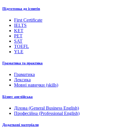
Підготовка до іспитів
First Certificate
IELTS
KET
PET
SAT
TOEFL
YLE
Граматика та практика
Граматика
Лексика
Мовні навички (skills)
Бізнес англійська
Ділова (General Business English)
Професійна (Professional English)
Додаткові матеріали