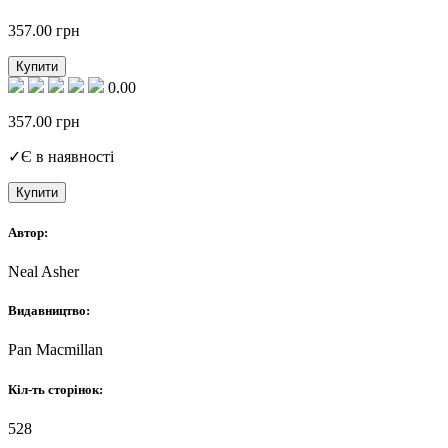
357.00
грн
Купити
0.00
357.00
грн
✓
Є в наявності
Купити
Автор:
Neal Asher
Видавництво:
Pan Macmillan
Кіл-ть сторінок:
528