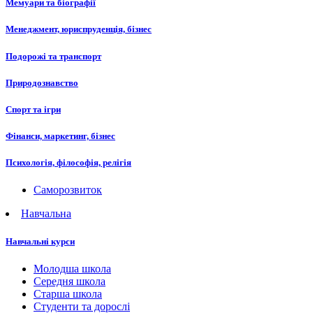
Мемуари та біографії
Менеджмент, юриспруденція, бізнес
Подорожі та транспорт
Природознавство
Спорт та ігри
Фінанси, маркетинг, бізнес
Психологія, філософія, релігія
Саморозвиток
Навчальна
Навчальні курси
Молодша школа
Середня школа
Старша школа
Студенти та дорослі