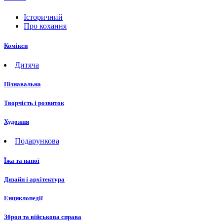
Історичний
Про кохання
Комікси
Дитяча
Пізнавальна
Творчість і розвиток
Художня
Подарункова
Їжа та напої
Дизайн і архітектура
Енциклопедії
Зброя та військова справа