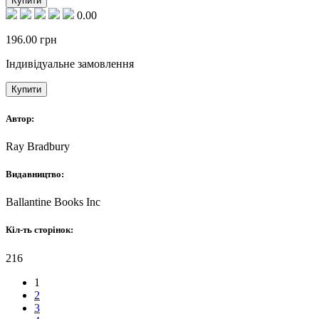
Купити
0.00
196.00
грн
Індивідуальне замовлення
Купити
Автор:
Ray Bradbury
Видавництво:
Ballantine Books Inc
Кіл-ть сторінок:
216
1
2
3