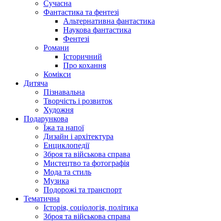
Сучасна
Фантастика та фентезі
Альтернативна фантастика
Наукова фантастика
Фентезі
Романи
Історичний
Про кохання
Комікси
Дитяча
Пізнавальна
Творчість і розвиток
Художня
Подарункова
Їжа та напої
Дизайн і архітектура
Енциклопедії
Зброя та військова справа
Мистецтво та фотографія
Мода та стиль
Музика
Подорожі та транспорт
Тематична
Історія, соціологія, політика
Зброя та військова справа