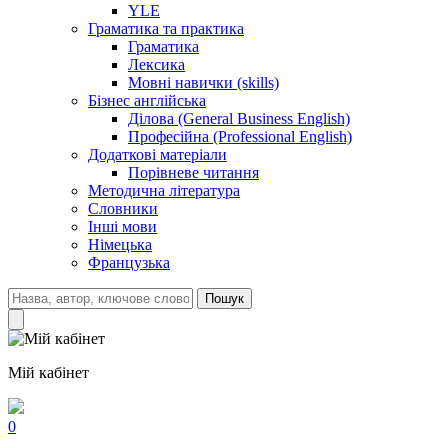
YLE
Граматика та практика
Граматика
Лексика
Мовні навички (skills)
Бізнес англійська
Ділова (General Business English)
Професійна (Professional English)
Додаткові матеріали
Порівневе читання
Методична література
Словники
Інші мови
Німецька
Французька
Пошук
Мій кабінет
0