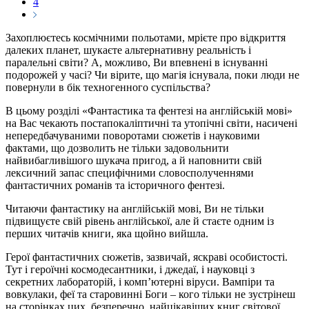
4
Захоплюєтесь космічними польотами, мрієте про відкриття
далеких планет, шукаєте альтернативну реальність і
паралельні світи? А, можливо, Ви впевнені в існуванні
подорожей у часі? Чи вірите, що магія існувала, поки люди не
повернули в бік техногенного суспільства?
В цьому розділі «Фантастика та фентезі на англійській мові»
на Вас чекають постапокаліптичні та утопічні світи, насичені
непередбачуваними поворотами сюжетів і науковими
фактами, що дозволить не тільки задовольнити
найвибагливішого шукача пригод, а й наповнити свій
лексичний запас специфічними словосполученнями
фантастичних романів та історичного фентезі.
Читаючи фантастику на англійській мові, Ви не тільки
підвищуєте свій рівень англійської, але й стаєте одним із
перших читачів книги, яка щойно вийшла.
Герої фантастичних сюжетів, зазвичай, яскраві особистості.
Тут і героїчні космодесантники, і джедаї, і науковці з
секретних лабораторій, і комп’ютерні віруси. Вампіри та
вовкулаки, феї та старовинні Боги – кого тільки не зустрінеш
на сторінках цих, безперечно, найцікавіших книг світової