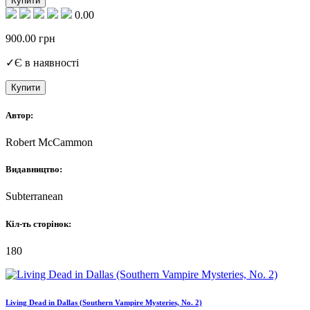
Купити
0.00
900.00
грн
✓
Є в наявності
Купити
Автор:
Robert McCammon
Видавництво:
Subterranean
Кіл-ть сторінок:
180
Living Dead in Dallas (Southern Vampire Mysteries, No. 2)