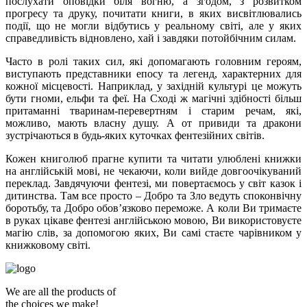
послухати оповідки біля вогню, а згодом, з розвитком
прогресу та друку, почитати книги, в яких висвітлювались
події, що не могли відбутись у реальному світі, але у яких
справедливість відновлено, хай і завдяки потойбічним силам.
Часто в ролі таких сил, які допомагають головним героям,
виступають представники епосу та легенд, характерних для
кожної місцевості. Наприклад, у західній культурі це можуть
бути гноми, ельфи та феї. На Сході ж магічні здібності більш
притаманні тваринам-перевертням і старим речам, які,
можливо, мають власну душу. А от привиди та дракони
зустрічаються в будь-яких куточках фентезійних світів.
Кожен книголюб прагне купити та читати улюблені книжки
на англійській мові, не чекаючи, коли вийде довгоочікуваний
переклад. Завдячуючи фентезі, ми повертаємось у світ казок і
дитинства. Там все просто – Добро та Зло ведуть споконвічну
боротьбу, та Добро обов’язково переможе. А коли Ви тримаєте
в руках цікаве фентезі англійською мовою, Ви використовуєте
магію слів, за допомогою яких, Ви самі стаєте чарівником у
книжковому світі.
We are all the products of
the choices we make!