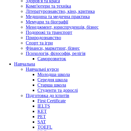
Здоров'я та краса
Комп'ютери та техніка
Літературознавство, кіно, критика
Медицина та медична практика
Мемуари та біографії
Менеджмент, юриспруденція, бізнес
Подорожі та транспорт
Природознавство
Спорт та ігри
Фінанси, маркетинг, бізнес
Психологія, філософія, релігія
Саморозвиток
Навчальна
Навчальні курси
Молодша школа
Середня школа
Старша школа
Студенти та дорослі
Підготовка до іспитів
First Certificate
IELTS
KET
PET
SAT
TOEFL