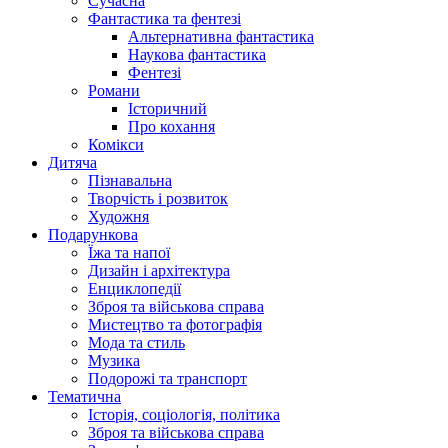
Сучасна
Фантастика та фентезі
Альтернативна фантастика
Наукова фантастика
Фентезі
Романи
Історичний
Про кохання
Комікси
Дитяча
Пізнавальна
Творчість і розвиток
Художня
Подарункова
Їжа та напої
Дизайн і архітектура
Енциклопедії
Зброя та військова справа
Мистецтво та фотографія
Мода та стиль
Музика
Подорожі та транспорт
Тематична
Історія, соціологія, політика
Зброя та військова справа