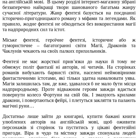
на англійській мові. В цьому розділі інтернет-магазину зібрані
беззаперечно найкращі твори шанованого багатьма жанру
сучасної літератури. Жанр фентезі базується на поєднанні
історично-пригодницького роману з міфами та легендами. Як
правило, жодне фентезі не обходиться без використання магії
та надприродних сил та істот.
Міське фентезі, героїчне фентезі, історичне або ж
гумористичне – багатогранні світи Магії, Драконів та
Чаклунів чекають на своїх палких прихильників.
Фентезі не має жорсткої прив’язки до науки й тому не
обмежує політ фантазії ні авторів, ні читачів. На сторінках
романів вибухають барвисті світи, населені неймовірними
фантастичними істотами, які тільки здатна намалювати уява.
Магія залишилась там, де вже, здавалося б не мало бути місця
надприродньому. Проте відважним героям завжди вдається
повернути колесо Фортуни на свій бік. І змахують крилами
дракони, і повертаються фейрі, і плетуться закляття та палають
магічні руни…
Достатньо лише зайти до книгарні, купити бажані книги
улюблених авторів на англійській мові, щоб оживити
персонажів зі сторінок та пуститись у цікаві фентезійні
пригоди. Віра в чудо та містику завжди спонукала людей