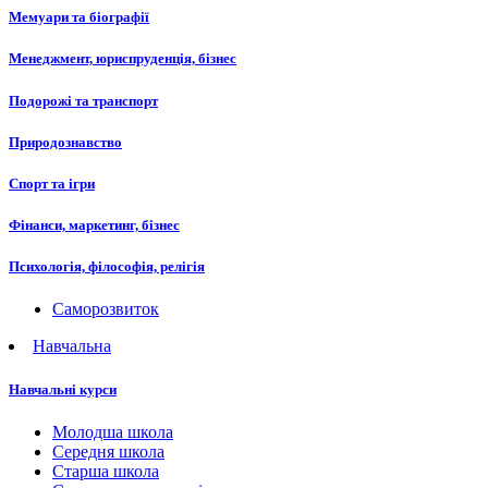
Мемуари та біографії
Менеджмент, юриспруденція, бізнес
Подорожі та транспорт
Природознавство
Спорт та ігри
Фінанси, маркетинг, бізнес
Психологія, філософія, релігія
Саморозвиток
Навчальна
Навчальні курси
Молодша школа
Середня школа
Старша школа