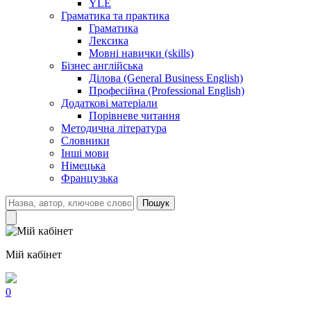
YLE
Граматика та практика
Граматика
Лексика
Мовні навички (skills)
Бізнес англійська
Ділова (General Business English)
Професійна (Professional English)
Додаткові матеріали
Порівневе читання
Методична література
Словники
Інші мови
Німецька
Французька
Пошук
Мій кабінет
0