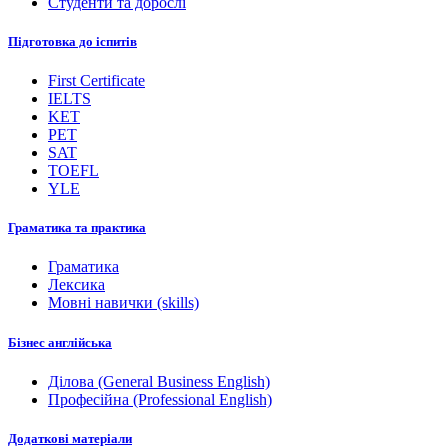
Студенти та дорослі
Підготовка до іспитів
First Certificate
IELTS
KET
PET
SAT
TOEFL
YLE
Граматика та практика
Граматика
Лексика
Мовні навички (skills)
Бізнес англійська
Ділова (General Business English)
Професійна (Professional English)
Додаткові матеріали