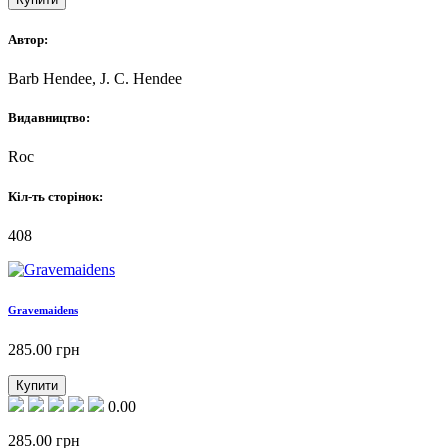
Автор:
Barb Hendee, J. C. Hendee
Видавництво:
Roc
Кіл-ть сторінок:
408
Gravemaidens
285.00
грн
Купити
0.00
285.00
грн