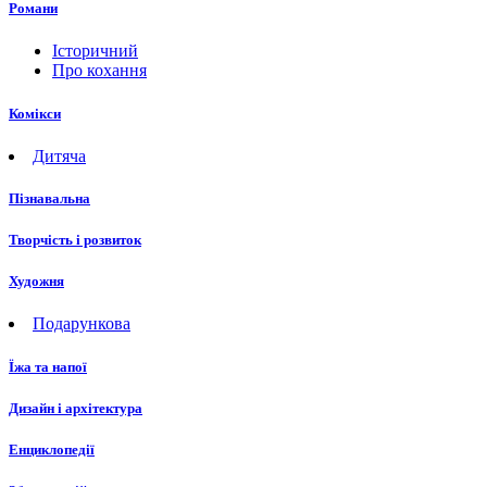
Романи
Історичний
Про кохання
Комікси
Дитяча
Пізнавальна
Творчість і розвиток
Художня
Подарункова
Їжа та напої
Дизайн і архітектура
Енциклопедії