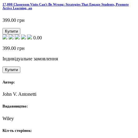
17,000 Classroom Visits Can't Be Wrong: Strategies That Engage Students, Promote
Active Learning, an
399.00
грн
Купити
0.00
399.00
грн
Індивідуальне замовлення
Купити
Автор:
John V. Antonetti
Видавництво:
Wiley
Кіл-ть сторінок: