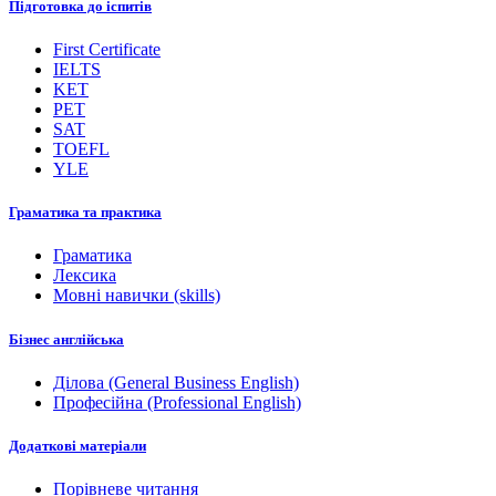
Підготовка до іспитів
First Certificate
IELTS
KET
PET
SAT
TOEFL
YLE
Граматика та практика
Граматика
Лексика
Мовні навички (skills)
Бізнес англійська
Ділова (General Business English)
Професійна (Professional English)
Додаткові матеріали
Порівневе читання