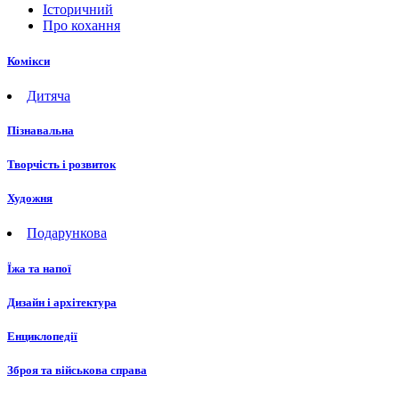
Історичний
Про кохання
Комікси
Дитяча
Пізнавальна
Творчість і розвиток
Художня
Подарункова
Їжа та напої
Дизайн і архітектура
Енциклопедії
Зброя та військова справа