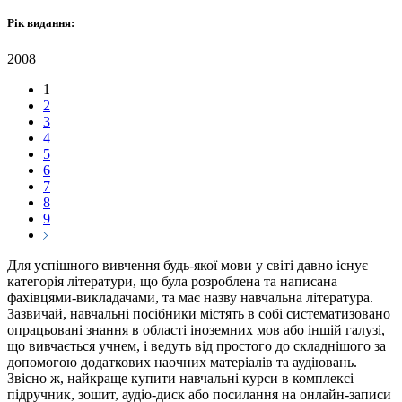
Рік видання:
2008
1
2
3
4
5
6
7
8
9
Для успішного вивчення будь-якої мови у світі давно існує
категорія літератури, що була розроблена та написана
фахівцями-викладачами, та має назву навчальна література.
Зазвичай, навчальні посібники містять в собі систематизовано
опрацьовані знання в області іноземних мов або іншій галузі,
що вивчається учнем, і ведуть від простого до складнішого за
допомогою додаткових наочних матеріалів та аудіювань.
Звісно ж, найкраще купити навчальні курси в комплексі –
підручник, зошит, аудіо-диск або посилання на онлайн-записи