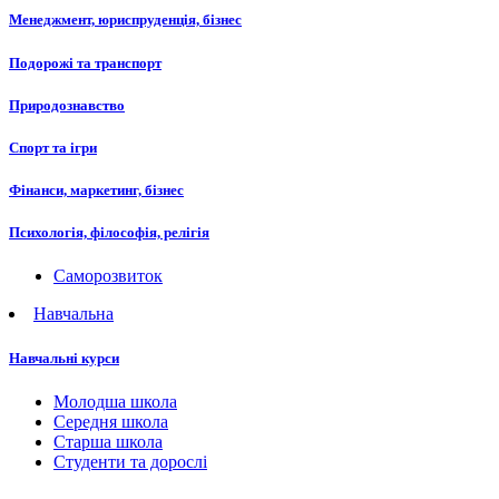
Менеджмент, юриспруденція, бізнес
Подорожі та транспорт
Природознавство
Спорт та ігри
Фінанси, маркетинг, бізнес
Психологія, філософія, релігія
Саморозвиток
Навчальна
Навчальні курси
Молодша школа
Середня школа
Старша школа
Студенти та дорослі