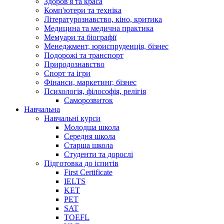
Здоров'я та краса
Комп'ютери та техніка
Літературознавство, кіно, критика
Медицина та медична практика
Мемуари та біографії
Менеджмент, юриспруденція, бізнес
Подорожі та транспорт
Природознавство
Спорт та ігри
Фінанси, маркетинг, бізнес
Психологія, філософія, релігія
Саморозвиток
Навчальна
Навчальні курси
Молодша школа
Середня школа
Старша школа
Студенти та дорослі
Підготовка до іспитів
First Certificate
IELTS
KET
PET
SAT
TOEFL