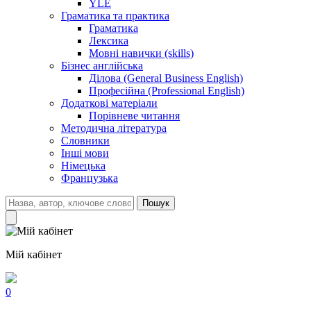
YLE
Граматика та практика
Граматика
Лексика
Мовні навички (skills)
Бізнес англійська
Ділова (General Business English)
Професійна (Professional English)
Додаткові матеріали
Порівневе читання
Методична література
Словники
Інші мови
Німецька
Французька
Пошук
Мій кабінет
0