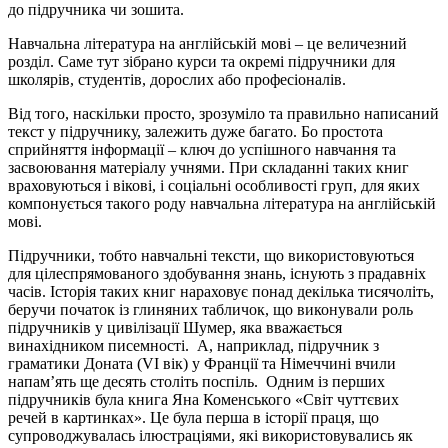
до підручника чи зошита.
Навчальна література на англійській мові – це величезний
розділ. Саме тут зібрано курси та окремі підручники для
школярів, студентів, дорослих або професіоналів.
Від того, наскільки просто, зрозуміло та правильно написаний
текст у підручнику, залежить дуже багато. Бо простота
сприйняття інформації – ключ до успішного навчання та
засвоювання матеріалу учнями. При складанні таких книг
враховуються і вікові, і соціальні особливості груп, для яких
компонується такого роду навчальна література на англійській
мові.
Підручники, тобто навчальні тексти, що використовуються
для цілеспрямованого здобування знань, існують з прадавніх
часів. Історія таких книг нараховує понад декілька тисячоліть,
беручи початок із глиняних табличок, що виконували роль
підручників у цивілізації Шумер, яка вважається
винахідником писемності. А, наприклад, підручник з
граматики Доната (VI вік) у Франції та Німеччині вчили
напам’ять ще десять століть поспіль. Одним із перших
підручників була книга Яна Коменського «Світ чуттєвих
речей в картинках». Це була перша в історії праця, що
супроводжувалась ілюстраціями, які використовувались як