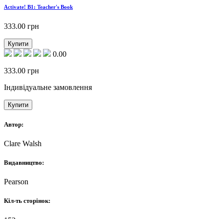
Activate! B1: Teacher's Book
333.00
грн
Купити
0.00
333.00
грн
Індивідуальне замовлення
Купити
Автор:
Clare Walsh
Видавництво:
Pearson
Кіл-ть сторінок: