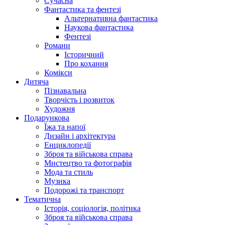
Сучасна
Фантастика та фентезі
Альтернативна фантастика
Наукова фантастика
Фентезі
Романи
Історичний
Про кохання
Комікси
Дитяча
Пізнавальна
Творчість і розвиток
Художня
Подарункова
Їжа та напої
Дизайн і архітектура
Енциклопедії
Зброя та військова справа
Мистецтво та фотографія
Мода та стиль
Музика
Подорожі та транспорт
Тематична
Історія, соціологія, політика
Зброя та військова справа