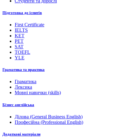
Студенти та дорослі
Підготовка до іспитів
First Certificate
IELTS
KET
PET
SAT
TOEFL
YLE
Граматика та практика
Граматика
Лексика
Мовні навички (skills)
Бізнес англійська
Ділова (General Business English)
Професійна (Professional English)
Додаткові матеріали