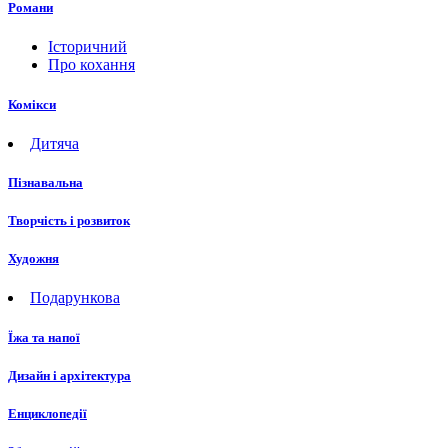
Романи
Історичний
Про кохання
Комікси
Дитяча
Пізнавальна
Творчість і розвиток
Художня
Подарункова
Їжа та напої
Дизайн і архітектура
Енциклопедії