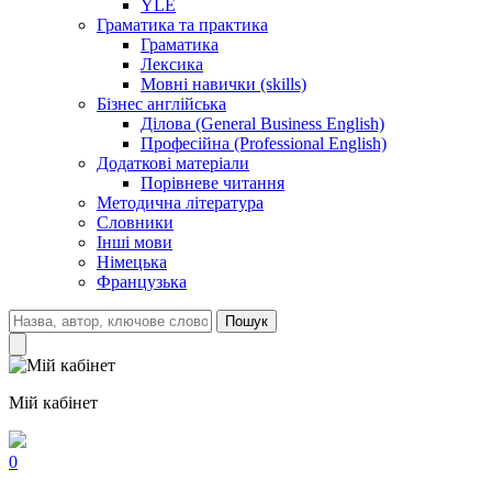
YLE
Граматика та практика
Граматика
Лексика
Мовні навички (skills)
Бізнес англійська
Ділова (General Business English)
Професійна (Professional English)
Додаткові матеріали
Порівневе читання
Методична література
Словники
Інші мови
Німецька
Французька
Пошук
Мій кабінет
0