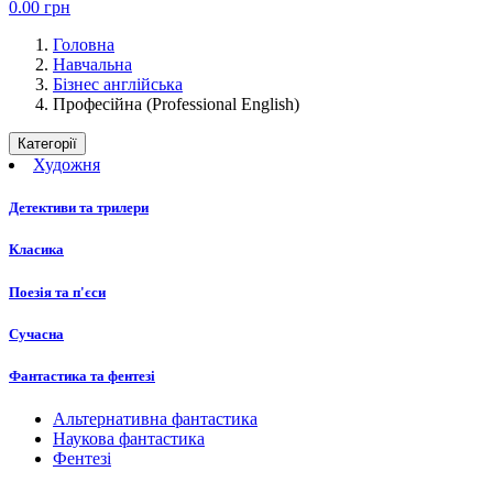
0.00
грн
Головна
Навчальна
Бізнес англійська
Професійна (Professional English)
Категорії
Художня
Детективи та трилери
Класика
Поезія та п'єси
Сучасна
Фантастика та фентезі
Альтернативна фантастика
Наукова фантастика
Фентезі