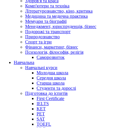
Здоров'я та краса
Комп'ютери та техніка
Літературознавство, кіно, критика
Медицина та медична практика
Мемуари та біографії
Менеджмент, юриспруденція, бізнес
Подорожі та транспорт
Природознавство
Спорт та ігри
Фінанси, маркетинг, бізнес
Психологія, філософія, релігія
Саморозвиток
Навчальна
Навчальні курси
Молодша школа
Середня школа
Старша школа
Студенти та дорослі
Підготовка до іспитів
First Certificate
IELTS
KET
PET
SAT
TOEFL