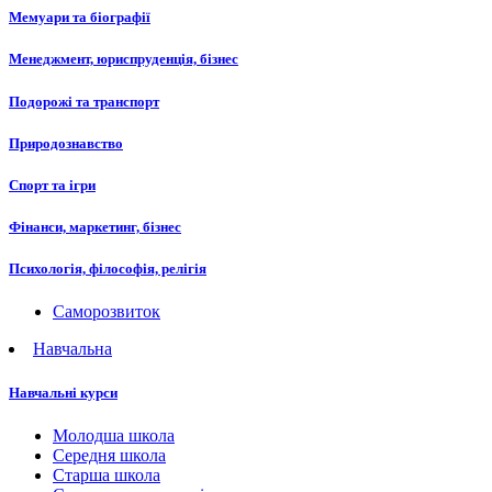
Мемуари та біографії
Менеджмент, юриспруденція, бізнес
Подорожі та транспорт
Природознавство
Спорт та ігри
Фінанси, маркетинг, бізнес
Психологія, філософія, релігія
Саморозвиток
Навчальна
Навчальні курси
Молодша школа
Середня школа
Старша школа