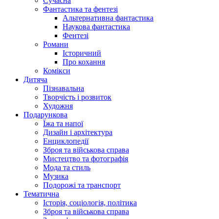
Сучасна
Фантастика та фентезі
Альтернативна фантастика
Наукова фантастика
Фентезі
Романи
Історичний
Про кохання
Комікси
Дитяча
Пізнавальна
Творчість і розвиток
Художня
Подарункова
Їжа та напої
Дизайн і архітектура
Енциклопедії
Зброя та військова справа
Мистецтво та фотографія
Мода та стиль
Музика
Подорожі та транспорт
Тематична
Історія, соціологія, політика
Зброя та військова справа