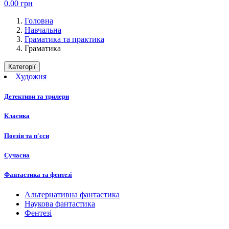
0.00
грн
Головна
Навчальна
Граматика та практика
Граматика
Категорії
Художня
Детективи та трилери
Класика
Поезія та п'єси
Сучасна
Фантастика та фентезі
Альтернативна фантастика
Наукова фантастика
Фентезі