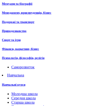
Мемуари та біографії
Менеджмент, юриспруденція, бізнес
Подорожі та транспорт
Природознавство
Спорт та ігри
Фінанси, маркетинг, бізнес
Психологія, філософія, релігія
Саморозвиток
Навчальна
Навчальні курси
Молодша школа
Середня школа
Старша школа