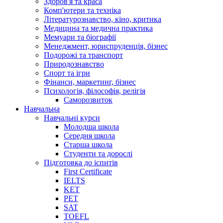
Здоров'я та краса
Комп'ютери та техніка
Літературознавство, кіно, критика
Медицина та медична практика
Мемуари та біографії
Менеджмент, юриспруденція, бізнес
Подорожі та транспорт
Природознавство
Спорт та ігри
Фінанси, маркетинг, бізнес
Психологія, філософія, релігія
Саморозвиток
Навчальна
Навчальні курси
Молодша школа
Середня школа
Старша школа
Студенти та дорослі
Підготовка до іспитів
First Certificate
IELTS
KET
PET
SAT
TOEFL