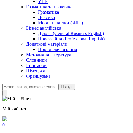
YLE
Граматика та практика
Граматика
Лексика
Мовні навички (skills)
Бізнес англійська
Ділова (General Business English)
Професійна (Professional English)
Додаткові матеріали
Порівневе читання
Методична література
Словники
Інші мови
Німецька
Французька
Пошук
Мій кабінет
0