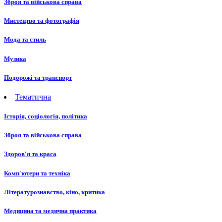
Зброя та військова справа
Мистецтво та фотографія
Мода та стиль
Музика
Подорожі та транспорт
Тематична
Історія, соціологія, політика
Зброя та військова справа
Здоров'я та краса
Комп'ютери та техніка
Літературознавство, кіно, критика
Медицина та медична практика