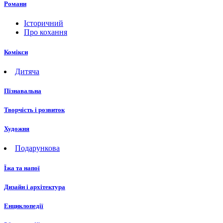
Романи
Історичний
Про кохання
Комікси
Дитяча
Пізнавальна
Творчість і розвиток
Художня
Подарункова
Їжа та напої
Дизайн і архітектура
Енциклопедії