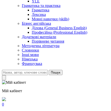
YLE
Граматика та практика
Граматика
Лексика
Мовні навички (skills)
Бізнес англійська
Ділова (General Business English)
Професійна (Professional English)
Додаткові матеріали
Порівневе читання
Методична література
Словники
Інші мови
Німецька
Французька
Пошук
Мій кабінет
0