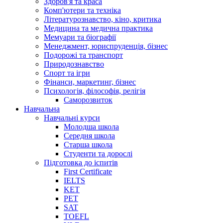
Здоров'я та краса
Комп'ютери та техніка
Літературознавство, кіно, критика
Медицина та медична практика
Мемуари та біографії
Менеджмент, юриспруденція, бізнес
Подорожі та транспорт
Природознавство
Спорт та ігри
Фінанси, маркетинг, бізнес
Психологія, філософія, релігія
Саморозвиток
Навчальна
Навчальні курси
Молодша школа
Середня школа
Старша школа
Студенти та дорослі
Підготовка до іспитів
First Certificate
IELTS
KET
PET
SAT
TOEFL