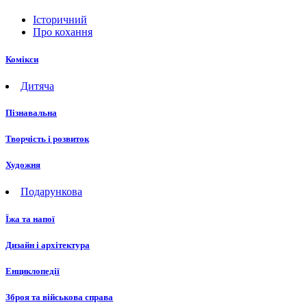
Історичний
Про кохання
Комікси
Дитяча
Пізнавальна
Творчість і розвиток
Художня
Подарункова
Їжа та напої
Дизайн і архітектура
Енциклопедії
Зброя та військова справа