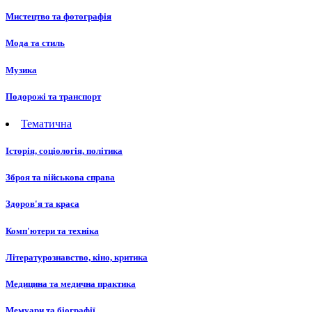
Мистецтво та фотографія
Мода та стиль
Музика
Подорожі та транспорт
Тематична
Історія, соціологія, політика
Зброя та військова справа
Здоров'я та краса
Комп'ютери та техніка
Літературознавство, кіно, критика
Медицина та медична практика
Мемуари та біографії