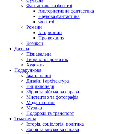
Сучасна
Фантастика та фентезі
Альтернативна фантастика
Наукова фантастика
Фентезі
Романи
Історичний
Про кохання
Комікси
Дитяча
Пізнавальна
Творчість і розвиток
Художня
Подарункова
Їжа та напої
Дизайн і архітектура
Енциклопедії
Зброя та військова справа
Мистецтво та фотографія
Мода та стиль
Музика
Подорожі та транспорт
Тематична
Історія, соціологія, політика
Зброя та військова справа