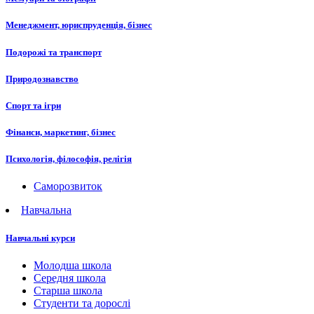
Менеджмент, юриспруденція, бізнес
Подорожі та транспорт
Природознавство
Спорт та ігри
Фінанси, маркетинг, бізнес
Психологія, філософія, релігія
Саморозвиток
Навчальна
Навчальні курси
Молодша школа
Середня школа
Старша школа
Студенти та дорослі