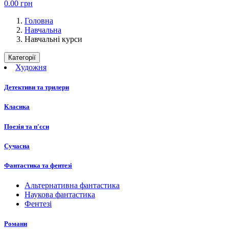
0.00
грн
Головна
Навчальна
Навчальні курси
Категорії
Художня
Детективи та трилери
Класика
Поезія та п'єси
Сучасна
Фантастика та фентезі
Альтернативна фантастика
Наукова фантастика
Фентезі
Романи