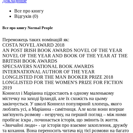
Докладніше
Все про книгу
Відгуків (0)
Все про книгу
Normal People
Переможець таких номінацій як:
COSTA NOVEL AWARD 2018
AN POST IRISH BOOK AWARDS NOVEL OF THE YEAR
NOVEL OF THE YEAR AND BOOK OF THE YEAR AT THE
BRITISH BOOK AWARDS
SPECSAVERS NATIONAL BOOK AWARDS
INTERNATIONAL AUTHOR OF THE YEAR
LONGLISTED FOR THE MAN BOOKER PRIZE 2018
LONGLISTED FOR THE WOMEN'S PRIZE FOR FICTION
2019
Коннелл і Маріанна підростають в одному маленькому
містечку на заході Ірландії, але їх схожість на цьому
закінчується. У школі Коннелл популярний хлопець, якого
люблять усі, а Маріанна - самітниця. Але коли вони вперше
зав'язують розмову - незручну, на перший погляд – між ними
пробігає іскра , починається історія, що змінить їх життя.
«Звичайні люди» - це історія про взаємне захоплення, дружбу
та кохання. Вона переносить читача від тієї розмови на багато