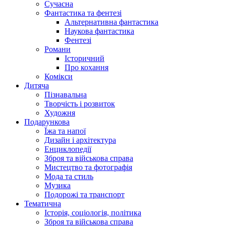
Сучасна
Фантастика та фентезі
Альтернативна фантастика
Наукова фантастика
Фентезі
Романи
Історичний
Про кохання
Комікси
Дитяча
Пізнавальна
Творчість і розвиток
Художня
Подарункова
Їжа та напої
Дизайн і архітектура
Енциклопедії
Зброя та військова справа
Мистецтво та фотографія
Мода та стиль
Музика
Подорожі та транспорт
Тематична
Історія, соціологія, політика
Зброя та військова справа