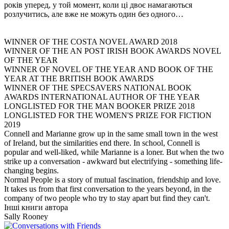
років уперед, у той момент, коли ці двоє намагаються
розлучитись, але вже не можуть один без одного…
WINNER OF THE COSTA NOVEL AWARD 2018
WINNER OF THE AN POST IRISH BOOK AWARDS NOVEL
OF THE YEAR
WINNER OF NOVEL OF THE YEAR AND BOOK OF THE
YEAR AT THE BRITISH BOOK AWARDS
WINNER OF THE SPECSAVERS NATIONAL BOOK
AWARDS INTERNATIONAL AUTHOR OF THE YEAR
LONGLISTED FOR THE MAN BOOKER PRIZE 2018
LONGLISTED FOR THE WOMEN'S PRIZE FOR FICTION
2019
Connell and Marianne grow up in the same small town in the west
of Ireland, but the similarities end there. In school, Connell is
popular and well-liked, while Marianne is a loner. But when the two
strike up a conversation - awkward but electrifying - something life-
changing begins.
Normal People is a story of mutual fascination, friendship and love.
It takes us from that first conversation to the years beyond, in the
company of two people who try to stay apart but find they can't.
Інші книги автора
Sally Rooney