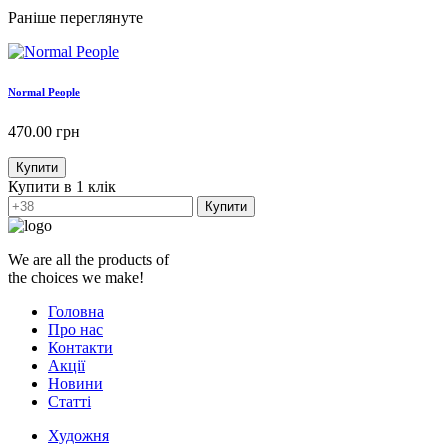
Раніше переглянуте
Normal People
470.00
грн
Купити
Купити в 1 клік
Купити
We are all the products of
the choices we make!
Головна
Про нас
Контакти
Акції
Новини
Статті
Художня