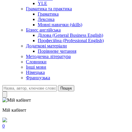
YLE
Граматика та практика
Граматика
Лексика
Мовні навички (skills)
Бізнес англійська
Ділова (General Business English)
Професійна (Professional English)
Додаткові матеріали
Порівневе читання
Методична література
Словники
Інші мови
Німецька
Французька
Пошук
Мій кабінет
0