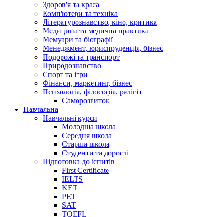
Здоров'я та краса
Комп'ютери та техніка
Літературознавство, кіно, критика
Медицина та медична практика
Мемуари та біографії
Менеджмент, юриспруденція, бізнес
Подорожі та транспорт
Природознавство
Спорт та ігри
Фінанси, маркетинг, бізнес
Психологія, філософія, релігія
Саморозвиток
Навчальна
Навчальні курси
Молодша школа
Середня школа
Старша школа
Студенти та дорослі
Підготовка до іспитів
First Certificate
IELTS
KET
PET
SAT
TOEFL