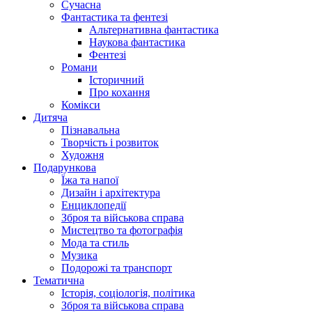
Сучасна
Фантастика та фентезі
Альтернативна фантастика
Наукова фантастика
Фентезі
Романи
Історичний
Про кохання
Комікси
Дитяча
Пізнавальна
Творчість і розвиток
Художня
Подарункова
Їжа та напої
Дизайн і архітектура
Енциклопедії
Зброя та військова справа
Мистецтво та фотографія
Мода та стиль
Музика
Подорожі та транспорт
Тематична
Історія, соціологія, політика
Зброя та військова справа