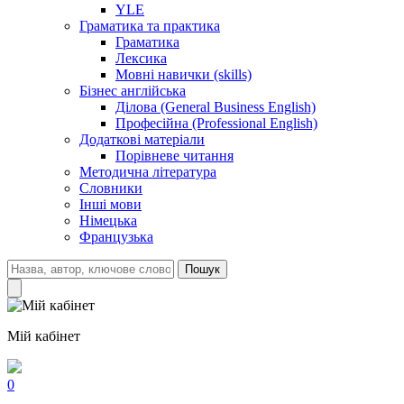
YLE
Граматика та практика
Граматика
Лексика
Мовні навички (skills)
Бізнес англійська
Ділова (General Business English)
Професійна (Professional English)
Додаткові матеріали
Порівневе читання
Методична література
Словники
Інші мови
Німецька
Французька
Пошук
Мій кабінет
0