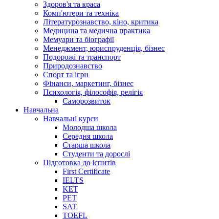
Здоров'я та краса
Комп'ютери та техніка
Літературознавство, кіно, критика
Медицина та медична практика
Мемуари та біографії
Менеджмент, юриспруденція, бізнес
Подорожі та транспорт
Природознавство
Спорт та ігри
Фінанси, маркетинг, бізнес
Психологія, філософія, релігія
Саморозвиток
Навчальна
Навчальні курси
Молодша школа
Середня школа
Старша школа
Студенти та дорослі
Підготовка до іспитів
First Certificate
IELTS
KET
PET
SAT
TOEFL