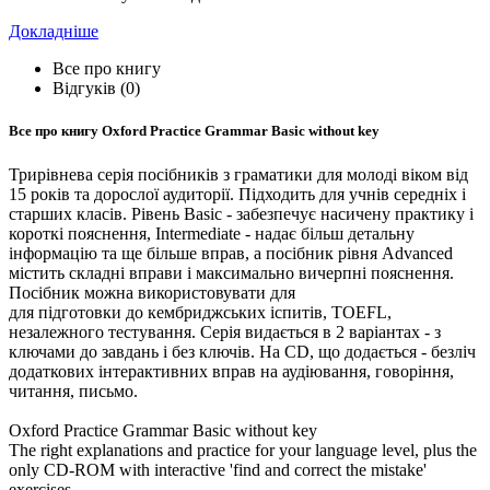
Докладніше
Все про книгу
Відгуків (0)
Все про книгу
Oxford Practice Grammar Basic without key
Трирівнева серія посібників з граматики для молоді віком від
15 років та дорослої аудиторії. Підходить для учнів середніх і
старших класів. Рівень Basic - забезпечує насичену практику і
короткі пояснення, Intermediate - надає більш детальну
інформацію та ще більше вправ, а посібник рівня Advanced
містить складні вправи і максимально вичерпні пояснення.
Посібник можна використовувати для
для підготовки до кембриджських іспитів, TOEFL,
незалежного тестування. Серія видається в 2 варіантах - з
ключами до завдань і без ключів. На CD, що додається - безліч
додаткових інтерактивних вправ на аудіювання, говоріння,
читання, письмо.
Oxford Practice Grammar Basic without key
The right explanations and practice for your language level, plus the
only CD-ROM with interactive 'find and correct the mistake'
exercises.