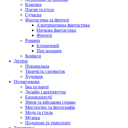
Класика
Поезія та п'єси
Сучасна
Фантастика та фентезі
Альтернативна фантастика
Наукова фантастика
Фентезі
Романи
Історичний
Про кохання
Комікси
Дитяча
Пізнавальна
Творчість і розвиток
Художня
Подарункова
Їжа та напої
Дизайн і архітектура
Енциклопедії
Зброя та військова справа
Мистецтво та фотографія
Мода та стиль
Музика
Подорожі та транспорт
Тематична