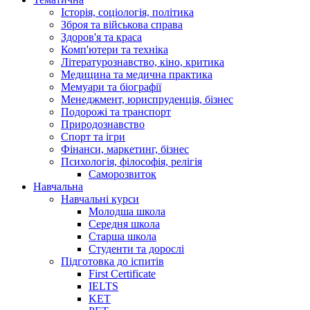
Історія, соціологія, політика
Зброя та військова справа
Здоров'я та краса
Комп'ютери та техніка
Літературознавство, кіно, критика
Медицина та медична практика
Мемуари та біографії
Менеджмент, юриспруденція, бізнес
Подорожі та транспорт
Природознавство
Спорт та ігри
Фінанси, маркетинг, бізнес
Психологія, філософія, релігія
Саморозвиток
Навчальна
Навчальні курси
Молодша школа
Середня школа
Старша школа
Студенти та дорослі
Підготовка до іспитів
First Certificate
IELTS
KET