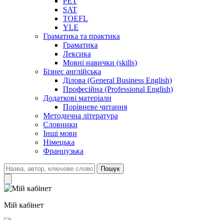
PET
SAT
TOEFL
YLE
Граматика та практика
Граматика
Лексика
Мовні навички (skills)
Бізнес англійська
Ділова (General Business English)
Професійна (Professional English)
Додаткові матеріали
Порівневе читання
Методична література
Словники
Інші мови
Німецька
Французька
Пошук
Мій кабінет