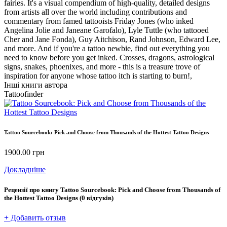
fairies. It's a visual compendium of high-quality, detailed designs
from artists all over the world including contributions and
commentary from famed tattooists Friday Jones (who inked
Angelina Jolie and Janeane Garofalo), Lyle Tuttle (who tattooed
Cher and Jane Fonda), Guy Aitchison, Rand Johnson, Edward Lee,
and more. And if you're a tattoo newbie, find out everything you
need to know before you get inked. Crosses, dragons, astrological
signs, snakes, phoenixes, and more - this is a treasure trove of
inspiration for anyone whose tattoo itch is starting to burn!,
Інші книги автора
Tattoofinder
Tattoo Sourcebook: Pick and Choose from Thousands of the Hottest Tattoo Designs
1900.00
грн
Докладніше
Рецензії про книгу
Tattoo Sourcebook: Pick and Choose from Thousands of
the Hottest Tattoo Designs
(0 відгуків)
+ Добавить отзыв