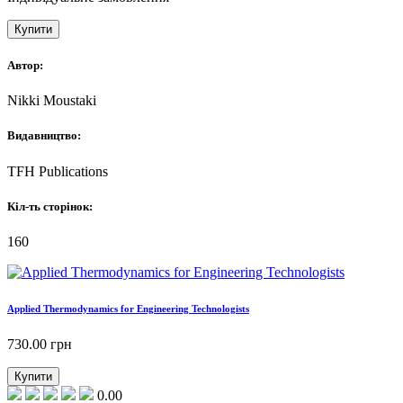
Купити
Автор:
Nikki Moustaki
Видавництво:
TFH Publications
Кіл-ть сторінок:
160
Applied Thermodynamics for Engineering Technologists
730.00
грн
Купити
0.00