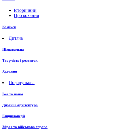
Історичний
Про кохання
Комікси
Дитяча
Пізнавальна
Творчість і розвиток
Художня
Подарункова
Їжа та напої
Дизайн і архітектура
Енциклопедії
Зброя та військова справа