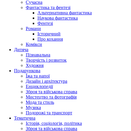
Сучасна
Фантастика та фентезі
Альтернативна фантастика
Наукова фантастика
Фентезі
Романи
Історичний
Про кохання
Комікси
Дитяча
Пізнавальна
Творчість і розвиток
Художня
Подарункова
Їжа та напої
Дизайн і архітектура
Енциклопедії
Зброя та військова справа
Мистецтво та фотографія
Мода та стиль
Музика
Подорожі та транспорт
Тематична
Історія, соціологія, політика
Зброя та військова справа