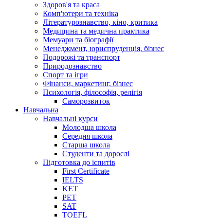
Здоров'я та краса
Комп'ютери та техніка
Літературознавство, кіно, критика
Медицина та медична практика
Мемуари та біографії
Менеджмент, юриспруденція, бізнес
Подорожі та транспорт
Природознавство
Спорт та ігри
Фінанси, маркетинг, бізнес
Психологія, філософія, релігія
Саморозвиток
Навчальна
Навчальні курси
Молодша школа
Середня школа
Старша школа
Студенти та дорослі
Підготовка до іспитів
First Certificate
IELTS
KET
PET
SAT
TOEFL