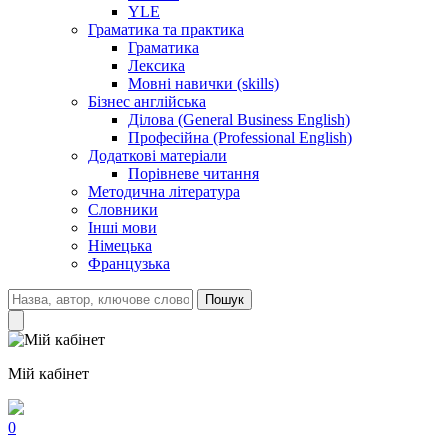
YLE
Граматика та практика
Граматика
Лексика
Мовні навички (skills)
Бізнес англійська
Ділова (General Business English)
Професійна (Professional English)
Додаткові матеріали
Порівневе читання
Методична література
Словники
Інші мови
Німецька
Французька
Пошук
Мій кабінет
0