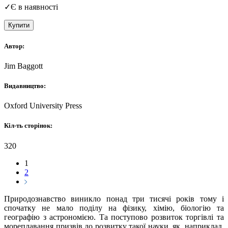
✓
Є в наявності
Купити
Автор:
Jim Baggott
Видавництво:
Oxford University Press
Кіл-ть сторінок:
320
1
2
Природознавство виникло понад три тисячі років тому і
спочатку не мало поділу на фізику, хімію, біологію та
географію з астрономією. Та поступово розвиток торгівлі та
мореплавання призвів до розвитку такої науки, як, наприклад,