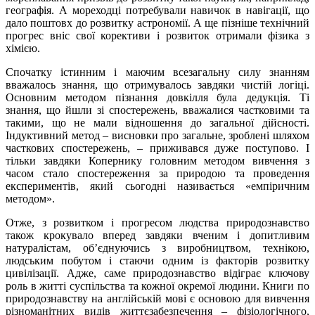
географія. А мореходці потребували навичок в навігації, що
дало поштовх до розвитку астрономії. А ще пізніше технічний
прогрес вніс свої корективи і розвиток отримали фізика з
хімією.
Спочатку істинним і маючим всезагальну силу знанням
вважалось знання, що отримувалось завдяки чистій логіці.
Основним методом пізнання довкілля була дедукція. Ті
знання, що йшли зі спостережень, вважалися частковими та
такими, що не мали відношення до загальної дійсності.
Індуктивний метод – висновки про загальне, зроблені шляхом
часткових спостережень, – приживався дуже поступово. І
тільки завдяки Копернику головним методом вивчення з
часом стало спостереження за природою та проведення
експериментів, який сьогодні називається «емпіричним
методом».
Отже, з розвитком і прогресом людства природознавство
також крокувало вперед завдяки вченим і допитливим
натуралістам, об’єднуючись з виробництвом, технікою,
людським побутом і стаючи одним із факторів розвитку
цивілізації. Адже, саме природознавство відіграє ключову
роль в житті суспільства та кожної окремої людини. Книги по
природознавству на англійській мові є основою для вивчення
різноманітних видів життєзабезпечення – фізіологічного,