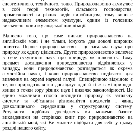
енергетичного, технічного, тощо. Природознавство акумулює
в собі теорії технологій, сільського господарства,
промисловості та різних видів виробництва, тому воно є
надважливим елементом культури, одним із головних
визначень розвитку людської цивілізації.
Відносно того, що саме вивчає природознавство на
англійській мові і не тільки, існують два доволі широких
поняття. Перше: природознавство – це загальна наука про
природу як єдину цілісність. Друге: природознавство включає
в себе сукупність наук про природу, як цілісність. Тому
предмет дослідження природознавства відрізняється у
випадку, коли природознавство розглядається як окрема
самостійна наука, і коли природознавство поділяють для
вивчення на окремі наукові галузі. Специфічною відміною є
те, що природознавство досліджує одні й ті ж самі природні
явища з точки зору різних наук і виявляє закономірності. Це
єдино можливий спосіб дослідити природу як загальну
систему та об’єднати різноманіття предметів і явищ
довколишнього середовища у структуровану систему.
Результати подібних досліджень ми можемо бачити
викладеними на сторінках книг про природознавство на
англійській мові, які Ви можете підібрати для себе у цьому
розділі нашого сайту.