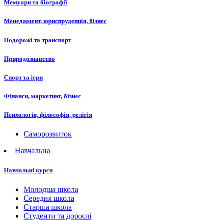
Мемуари та біографії
Менеджмент, юриспруденція, бізнес
Подорожі та транспорт
Природознавство
Спорт та ігри
Фінанси, маркетинг, бізнес
Психологія, філософія, релігія
Саморозвиток
Навчальна
Навчальні курси
Молодша школа
Середня школа
Старша школа
Студенти та дорослі