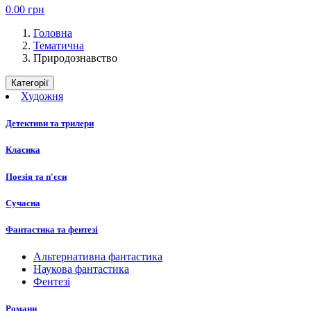
0.00
грн
Головна
Тематична
Природознавство
Категорії
Художня
Детективи та трилери
Класика
Поезія та п'єси
Сучасна
Фантастика та фентезі
Альтернативна фантастика
Наукова фантастика
Фентезі
Романи