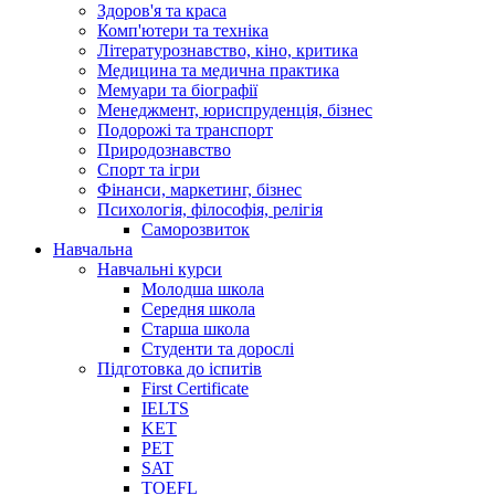
Здоров'я та краса
Комп'ютери та техніка
Літературознавство, кіно, критика
Медицина та медична практика
Мемуари та біографії
Менеджмент, юриспруденція, бізнес
Подорожі та транспорт
Природознавство
Спорт та ігри
Фінанси, маркетинг, бізнес
Психологія, філософія, релігія
Саморозвиток
Навчальна
Навчальні курси
Молодша школа
Середня школа
Старша школа
Студенти та дорослі
Підготовка до іспитів
First Certificate
IELTS
KET
PET
SAT
TOEFL