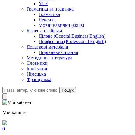
YLE
Граматика та практика
Граматика
Лексика
Мовні навички (skills)
Бізнес англійська
Ділова (General Business English)
Професійна (Professional English)
Додаткові матеріали
Порівневе читання
Методична література
Словники
Інші мови
Німецька
Французька
Пошук
Мій кабінет
0