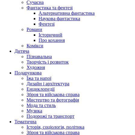
Сучасна
Фантастика та фентезі
Альтернативна фантастика
Наукова фантастика
Фентезі
Романи
Історичний
Про кохання
Комікси
Дитяча
Пізнавальна
Творчість і розвиток
Художня
Подарункова
Їжа та напої
Дизайн і архітектура
Енциклопедії
Зброя та військова справа
Мистецтво та фотографія
Мода та стиль
Музика
Подорожі та транспорт
Тематична
Історія, соціологія, політика
Зброя та військова справа