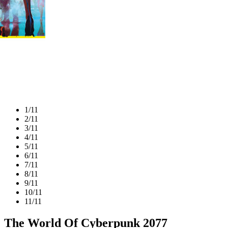
1/11
2/11
3/11
4/11
5/11
6/11
7/11
8/11
9/11
10/11
11/11
The World Of Cyberpunk 2077