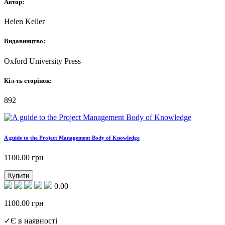
Автор:
Helen Keller
Видавництво:
Oxford University Press
Кіл-ть сторінок:
892
A guide to the Project Management Body of Knowledge
1100.00
грн
Купити
0.00
1100.00
грн
✓
Є в наявності