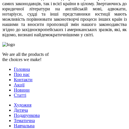
самих законодавців, так і всієї країни в цілому. Звертаючись до
юридичної літератури на англійській мові, адвокати,
нотаріуси, судді та інші представники юстиції мають
можливість порівнювати законотворчі процеси інших країн із
нашими та вносити пропозиції змін нашого законодавства
згідно до західноєвропейських і американських зразків, які, як
відомо, визнані найдемократичнішими у світі.
We are all the products of
the choices we make!
Головна
Про нас
Контакти
Акції
Новини
Статті
Художня
Дитяча
Подарункова
Тематична
Навчальна