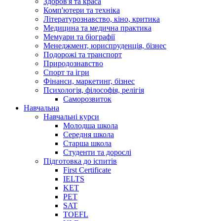
Здоров'я та краса
Комп'ютери та техніка
Літературознавство, кіно, критика
Медицина та медична практика
Мемуари та біографії
Менеджмент, юриспруденція, бізнес
Подорожі та транспорт
Природознавство
Спорт та ігри
Фінанси, маркетинг, бізнес
Психологія, філософія, релігія
Саморозвиток
Навчальна
Навчальні курси
Молодша школа
Середня школа
Старша школа
Студенти та дорослі
Підготовка до іспитів
First Certificate
IELTS
KET
PET
SAT
TOEFL