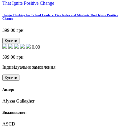
Design Thinking for School Leaders: Five Roles and Mindsets That Ignite Positive
Change
399.00
грн
Купити
0.00
399.00
грн
Індивідуальне замовлення
Купити
Автор:
Alyssa Gallagher
Видавництво:
ASCD