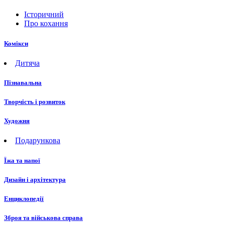
Історичний
Про кохання
Комікси
Дитяча
Пізнавальна
Творчість і розвиток
Художня
Подарункова
Їжа та напої
Дизайн і архітектура
Енциклопедії
Зброя та військова справа