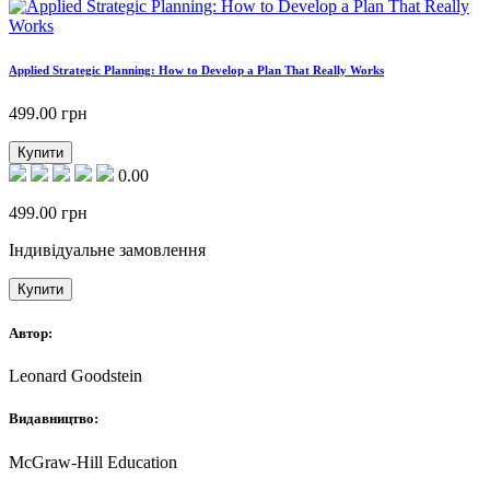
Applied Strategic Planning: How to Develop a Plan That Really Works
499.00
грн
Купити
0.00
499.00
грн
Індивідуальне замовлення
Купити
Автор:
Leonard Goodstein
Видавництво:
McGraw-Hill Education