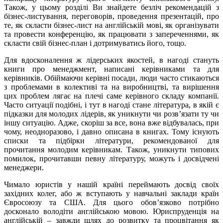
Також, у цьому розділі Ви знайдете безліч рекомендацій з
бізнес-листування, переговорів, проведення презентацій, про
те, як скласти бізнес-лист на англійській мові, як організувати
та провести конференцію, як працювати з запереченнями, як
скласти свій бізнес-план і дотримуватись його, тощо.
Для вдосконалення ж лідерських якостей, в нагоді стануть
книги про менеджмент, написані керівниками та для
керівників. Обіймаючи керівні посади, люди часто стикаються
з проблемами в колективі та на виробництві, та вирішення
цих проблем лягає на плечі саме керівного складу компанії.
Часто ситуації подібні, і тут в нагоді стане література, в якій є
підказки для молодих лідерів, як уникнути чи розв’язати ту чи
іншу ситуацію. Адже, скоріш за все, вона вже відбувалась, при
чому, неодноразово, і давно описана в книгах. Тому існують
списки та підбірки літератури, рекомендованої для
прочитання молодим керівникам. Також, уникнути типових
помилок, прочитавши певну літературу, можуть і досвідчені
менеджери.
Чимало юристів у нашій країні переймають досвід своїх
західних колег, або ж вступають у навчальні заклади країн
Євросоюзу та США. Для цього обов’язково потрібно
досконало володіти англійською мовою. Юриспруденція на
англійській – завжди шлях до розвитку та процвітання як