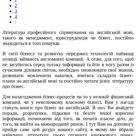
1
2
3
4
Література професійного спрямування на англійській мові,
такого як менеджмент, юриспруденція чи бізнес, постійно
знаходиться в топі пошуків.
В світі бізнесу та розвитку передових технологій найвищі
позиції займають англомовні компанії. А отже, для того, щоб
не загубитись серед потоку інформації та йти в ногу разом із
сучасним діловим світом, необхідно оновлювати свої знання,
розвивати мовленнєві навички, вчитись складати бізнес-
плани на англійській мові та постійно читати різну літературу
про бізнес.
Для налагодження бізнес-процесів чи то у великій фінансовій
компанії, чи у невеличкому власному бізнесі, Вам у нагоді
стануть книги про бізнес на англійській. В них Ви знайдете
поради, розрахунки, підказки та безліч іншої корисної
інформації, починаючи від того, як почати власне діло, до
того, як вийти на міжнародний ринок. І тут Вам на допомогу
прийде саме цей розділ нашого сайту, в якому ми зібрали
найкращу літературу цього сегменту книжкового ринку.