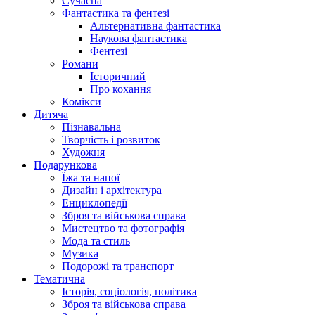
Сучасна
Фантастика та фентезі
Альтернативна фантастика
Наукова фантастика
Фентезі
Романи
Історичний
Про кохання
Комікси
Дитяча
Пізнавальна
Творчість і розвиток
Художня
Подарункова
Їжа та напої
Дизайн і архітектура
Енциклопедії
Зброя та військова справа
Мистецтво та фотографія
Мода та стиль
Музика
Подорожі та транспорт
Тематична
Історія, соціологія, політика
Зброя та військова справа