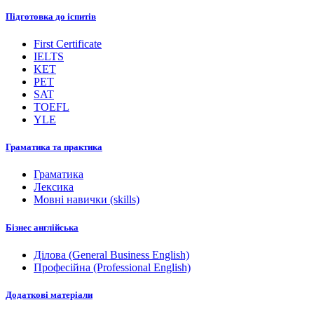
Підготовка до іспитів
First Certificate
IELTS
KET
PET
SAT
TOEFL
YLE
Граматика та практика
Граматика
Лексика
Мовні навички (skills)
Бізнес англійська
Ділова (General Business English)
Професійна (Professional English)
Додаткові матеріали