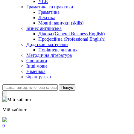
YLE
Граматика та практика
Граматика
Лексика
Мовні навички (skills)
Бізнес англійська
Ділова (General Business English)
Професійна (Professional English)
Додаткові матеріали
Порівневе читання
Методична література
Словники
Інші мови
Німецька
Французька
Пошук
Мій кабінет
0