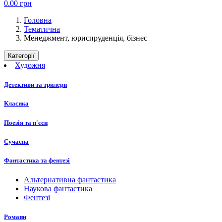
0.00
грн
Головна
Тематична
Менеджмент, юриспруденція, бізнес
Категорії
Художня
Детективи та трилери
Класика
Поезія та п'єси
Сучасна
Фантастика та фентезі
Альтернативна фантастика
Наукова фантастика
Фентезі
Романи