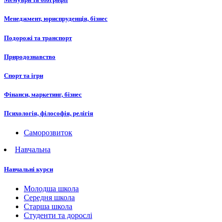
Менеджмент, юриспруденція, бізнес
Подорожі та транспорт
Природознавство
Спорт та ігри
Фінанси, маркетинг, бізнес
Психологія, філософія, релігія
Саморозвиток
Навчальна
Навчальні курси
Молодша школа
Середня школа
Старша школа
Студенти та дорослі