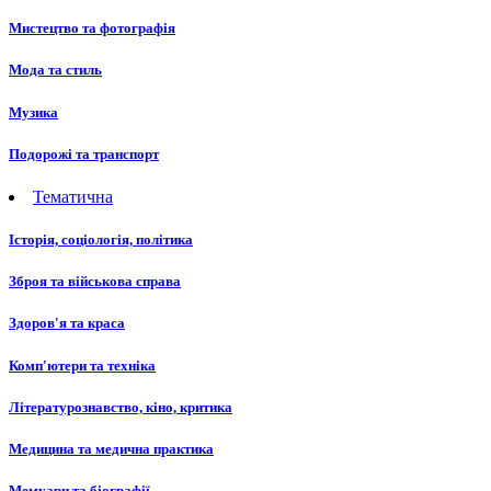
Мистецтво та фотографія
Мода та стиль
Музика
Подорожі та транспорт
Тематична
Історія, соціологія, політика
Зброя та військова справа
Здоров'я та краса
Комп'ютери та техніка
Літературознавство, кіно, критика
Медицина та медична практика
Мемуари та біографії