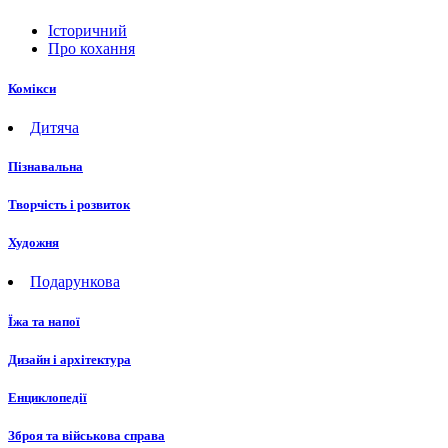
Історичний
Про кохання
Комікси
Дитяча
Пізнавальна
Творчість і розвиток
Художня
Подарункова
Їжа та напої
Дизайн і архітектура
Енциклопедії
Зброя та військова справа