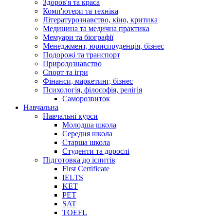
Здоров'я та краса
Комп'ютери та техніка
Літературознавство, кіно, критика
Медицина та медична практика
Мемуари та біографії
Менеджмент, юриспруденція, бізнес
Подорожі та транспорт
Природознавство
Спорт та ігри
Фінанси, маркетинг, бізнес
Психологія, філософія, релігія
Саморозвиток
Навчальна
Навчальні курси
Молодша школа
Середня школа
Старша школа
Студенти та дорослі
Підготовка до іспитів
First Certificate
IELTS
KET
PET
SAT
TOEFL