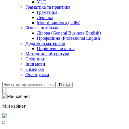
YLE
Граматика та практика
Граматика
Лексика
Мовні навички (skills)
Бізнес англійська
Ділова (General Business English)
Професійна (Professional English)
Додаткові матеріали
Порівневе читання
Методична література
Словники
Інші мови
Німецька
Французька
Пошук
Мій кабінет
0