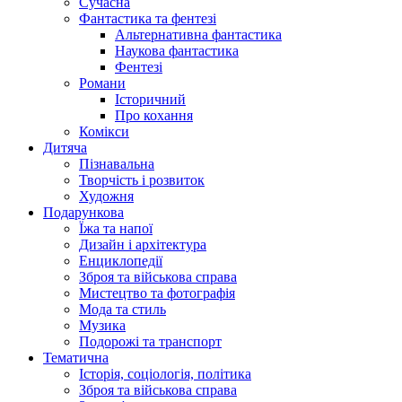
Сучасна
Фантастика та фентезі
Альтернативна фантастика
Наукова фантастика
Фентезі
Романи
Історичний
Про кохання
Комікси
Дитяча
Пізнавальна
Творчість і розвиток
Художня
Подарункова
Їжа та напої
Дизайн і архітектура
Енциклопедії
Зброя та військова справа
Мистецтво та фотографія
Мода та стиль
Музика
Подорожі та транспорт
Тематична
Історія, соціологія, політика
Зброя та військова справа