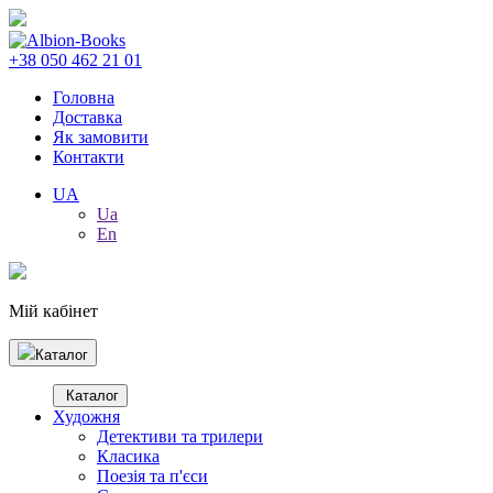
+38 050 462 21 01
Головна
Доставка
Як замовити
Контакти
UA
Ua
En
Мій кабінет
Каталог
Каталог
Художня
Детективи та трилери
Класика
Поезія та п'єси