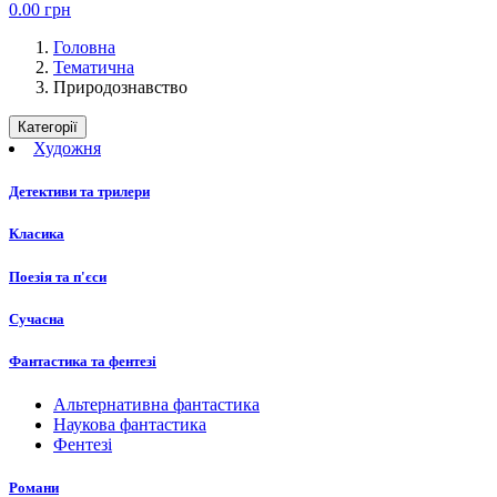
0.00
грн
Головна
Тематична
Природознавство
Категорії
Художня
Детективи та трилери
Класика
Поезія та п'єси
Сучасна
Фантастика та фентезі
Альтернативна фантастика
Наукова фантастика
Фентезі
Романи