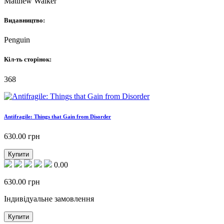
Matthew Walker
Видавництво:
Penguin
Кіл-ть сторінок:
368
Antifragile: Things that Gain from Disorder
630.00
грн
Купити
0.00
630.00
грн
Індивідуальне замовлення
Купити