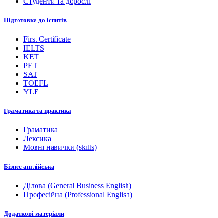
Студенти та дорослі
Підготовка до іспитів
First Certificate
IELTS
KET
PET
SAT
TOEFL
YLE
Граматика та практика
Граматика
Лексика
Мовні навички (skills)
Бізнес англійська
Ділова (General Business English)
Професійна (Professional English)
Додаткові матеріали