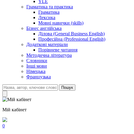
YLE
Граматика та практика
Граматика
Лексика
Мовні навички (skills)
Бізнес англійська
Ділова (General Business English)
Професійна (Professional English)
Додаткові матеріали
Порівневе читання
Методична література
Словники
Інші мови
Німецька
Французька
Пошук
Мій кабінет
0