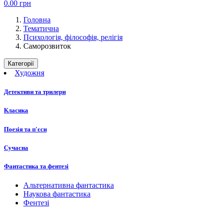
0.00
грн
Головна
Тематична
Психологія, філософія, релігія
Саморозвиток
Категорії
Художня
Детективи та трилери
Класика
Поезія та п'єси
Сучасна
Фантастика та фентезі
Альтернативна фантастика
Наукова фантастика
Фентезі