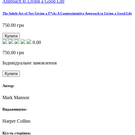
The Subtle Art of Not Giving a F*ck: A Counterintuitive Approach to Living a Good Life
750.00
грн
Купити
0.00
750.00
грн
Індивідуальне замовлення
Купити
Автор:
Mark Manson
Видавництво:
Harper Collins
Кіл-ть сторінок: