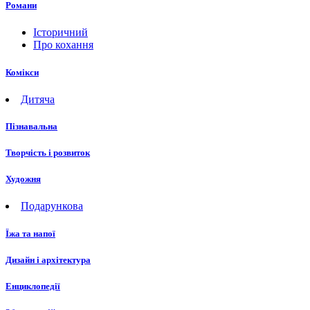
Романи
Історичний
Про кохання
Комікси
Дитяча
Пізнавальна
Творчість і розвиток
Художня
Подарункова
Їжа та напої
Дизайн і архітектура
Енциклопедії