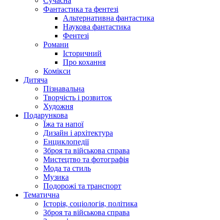
Сучасна
Фантастика та фентезі
Альтернативна фантастика
Наукова фантастика
Фентезі
Романи
Історичний
Про кохання
Комікси
Дитяча
Пізнавальна
Творчість і розвиток
Художня
Подарункова
Їжа та напої
Дизайн і архітектура
Енциклопедії
Зброя та військова справа
Мистецтво та фотографія
Мода та стиль
Музика
Подорожі та транспорт
Тематична
Історія, соціологія, політика
Зброя та військова справа