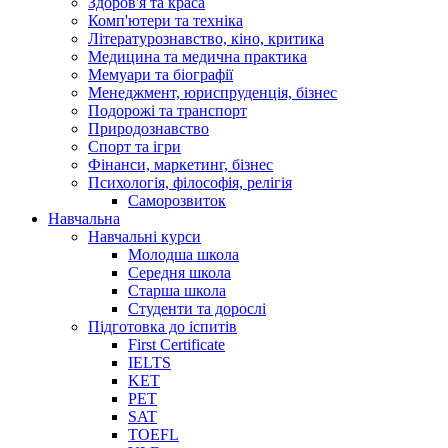
Здоров'я та краса
Комп'ютери та техніка
Літературознавство, кіно, критика
Медицина та медична практика
Мемуари та біографії
Менеджмент, юриспруденція, бізнес
Подорожі та транспорт
Природознавство
Спорт та ігри
Фінанси, маркетинг, бізнес
Психологія, філософія, релігія
Саморозвиток
Навчальна
Навчальні курси
Молодша школа
Середня школа
Старша школа
Студенти та дорослі
Підготовка до іспитів
First Certificate
IELTS
KET
PET
SAT
TOEFL