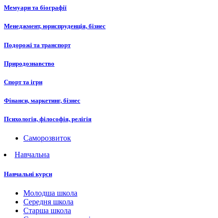
Мемуари та біографії
Менеджмент, юриспруденція, бізнес
Подорожі та транспорт
Природознавство
Спорт та ігри
Фінанси, маркетинг, бізнес
Психологія, філософія, релігія
Саморозвиток
Навчальна
Навчальні курси
Молодша школа
Середня школа
Старша школа