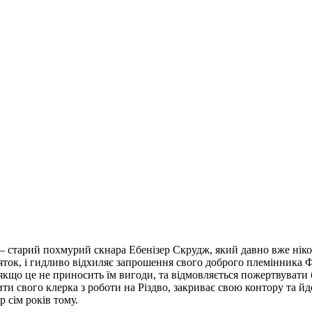
й — старий похмурий скнара Ебенізер Скрудж, який давно вже ніко
вяток, і гидливо відхиляє запрошення свого доброго племінника Ф
 якщо це не приносить їм вигоди, та відмовляється пожертвуват
ти свого клерка з роботи на Різдво, закриває свою контору та й
 сім років тому.