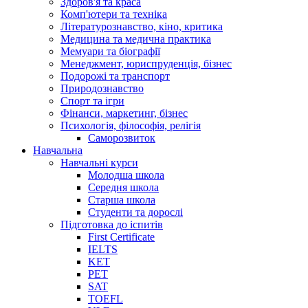
Здоров'я та краса
Комп'ютери та техніка
Літературознавство, кіно, критика
Медицина та медична практика
Мемуари та біографії
Менеджмент, юриспруденція, бізнес
Подорожі та транспорт
Природознавство
Спорт та ігри
Фінанси, маркетинг, бізнес
Психологія, філософія, релігія
Саморозвиток
Навчальна
Навчальні курси
Молодша школа
Середня школа
Старша школа
Студенти та дорослі
Підготовка до іспитів
First Certificate
IELTS
KET
PET
SAT
TOEFL