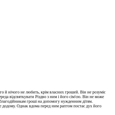
го й нічого не любить, крім власних грошей. Він не розуміє
реда відсвяткувати Різдво з ним і його сім'єю. Він не може
и благодійникам гроші на допомогу нужденним дітям.
де додому. Однак вдома перед ним раптом постає дух його