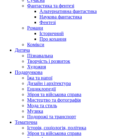
Сучасна
Фантастика та фентезі
Альтернативна фантастика
Наукова фантастика
Фентезі
Романи
Історичний
Про кохання
Комікси
Дитяча
Пізнавальна
Творчість і розвиток
Художня
Подарункова
Їжа та напої
Дизайн і архітектура
Енциклопедії
Зброя та військова справа
Мистецтво та фотографія
Мода та стиль
Музика
Подорожі та транспорт
Тематична
Історія, соціологія, політика
Зброя та військова справа