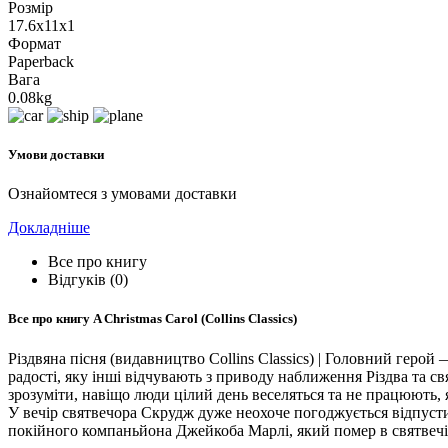
Розмір
17.6x11x1
Формат
Paperback
Вага
0.08kg
Умови доставки
Ознайомтеся з умовами доставки
Докладніше
Все про книгу
Відгуків (0)
Все про книгу
A Christmas Carol (Collins Classics)
Різдвяна пісня (видавництво Collins Classics) | Головний геро
радості, яку інші відчувають з приводу наближення Різдва та с
зрозуміти, навіщо люди цілий день веселяться та не працюють,
У вечір святвечора Скрудж дуже неохоче погоджується відпусти
покійного компаньйона Джейкоба Марлі, який помер в святвечір