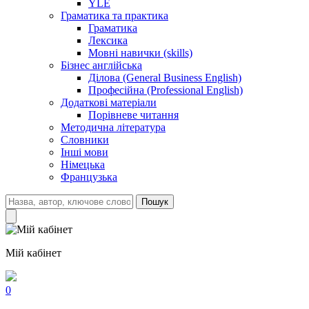
YLE
Граматика та практика
Граматика
Лексика
Мовні навички (skills)
Бізнес англійська
Ділова (General Business English)
Професійна (Professional English)
Додаткові матеріали
Порівневе читання
Методична література
Словники
Інші мови
Німецька
Французька
Пошук
Мій кабінет
0