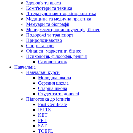
Здоров'я та краса
Комп'ютери та техніка
Літературознавство, кіно, критика
Медицина та медична практика
Мемуари та біографії
Менеджмент, юриспруденція, бізнес
Подорожі та транспорт
Природознавство
Спорт та ігри
Фінанси, маркетинг, бізнес
Психологія, філософія, релігія
Саморозвиток
Навчальна
Навчальні курси
Молодша школа
Середня школа
Старша школа
Студенти та дорослі
Підготовка до іспитів
First Certificate
IELTS
KET
PET
SAT
TOEFL