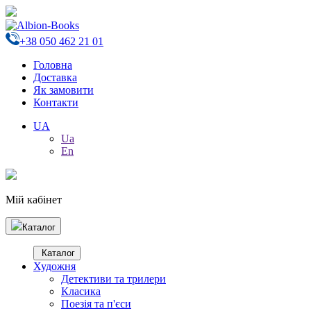
+38 050 462 21 01
Головна
Доставка
Як замовити
Контакти
UA
Ua
En
Мій кабінет
Каталог
Каталог
Художня
Детективи та трилери
Класика
Поезія та п'єси