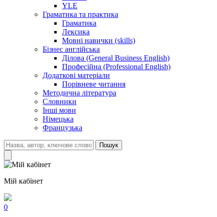
YLE
Граматика та практика
Граматика
Лексика
Мовні навички (skills)
Бізнес англійська
Ділова (General Business English)
Професійна (Professional English)
Додаткові матеріали
Порівневе читання
Методична література
Словники
Інші мови
Німецька
Французька
Пошук
Мій кабінет
0