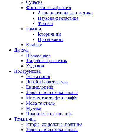
Сучасна
Фантастика та фентезі
Альтернативна фантастика
Наукова фантастика
Фентезі
Романи
Історичний
Про кохання
Комікси
Дитяча
Пізнавальна
Творчість і розвиток
Художня
Подарункова
Їжа та напої
Дизайн і архітектура
Енциклопедії
Зброя та військова справа
Мистецтво та фотографія
Мода та стиль
Музика
Подорожі та транспорт
Тематична
Історія, соціологія, політика
Зброя та військова справа