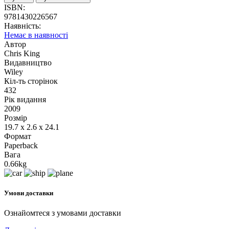
ISBN:
9781430226567
Наявність:
Немає в наявності
Автор
Chris King
Видавництво
Wiley
Кіл-ть сторінок
432
Рік видання
2009
Розмір
19.7 x 2.6 x 24.1
Формат
Paperback
Вага
0.66kg
Умови доставки
Ознайомтеся з умовами доставки