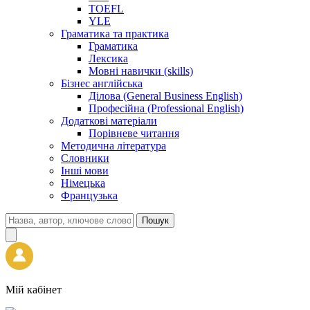
TOEFL
YLE
Граматика та практика
Граматика
Лексика
Мовні навички (skills)
Бізнес англійська
Ділова (General Business English)
Професійна (Professional English)
Додаткові матеріали
Порівневе читання
Методична література
Словники
Інші мови
Німецька
Французька
Пошук
Мій кабінет