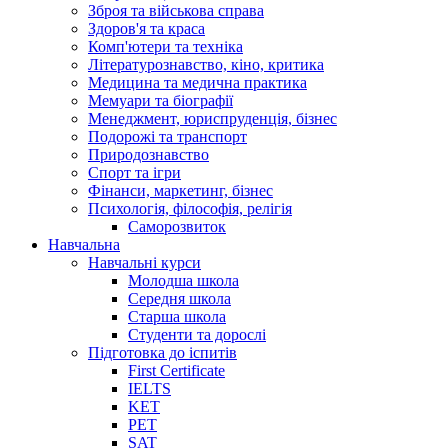
Зброя та військова справа
Здоров'я та краса
Комп'ютери та техніка
Літературознавство, кіно, критика
Медицина та медична практика
Мемуари та біографії
Менеджмент, юриспруденція, бізнес
Подорожі та транспорт
Природознавство
Спорт та ігри
Фінанси, маркетинг, бізнес
Психологія, філософія, релігія
Саморозвиток
Навчальна
Навчальні курси
Молодша школа
Середня школа
Старша школа
Студенти та дорослі
Підготовка до іспитів
First Certificate
IELTS
KET
PET
SAT