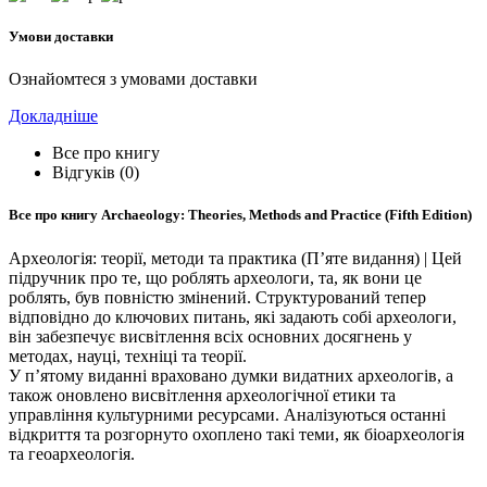
Умови доставки
Ознайомтеся з умовами доставки
Докладніше
Все про книгу
Відгуків (0)
Все про книгу
Archaeology: Theories, Methods and Practice (Fifth Edition)
Археологія: теорії, методи та практика (П’яте видання) | Цей
підручник про те, що роблять археологи, та, як вони це
роблять, був повністю змінений. Структурований тепер
відповідно до ключових питань, які задають собі археологи,
він забезпечує висвітлення всіх основних досягнень у
методах, науці, техніці та теорії.
У п’ятому виданні враховано думки видатних археологів, а
також оновлено висвітлення археологічної етики та
управління культурними ресурсами. Аналізуються останні
відкриття та розгорнуто охоплено такі теми, як біоархеологія
та геоархеологія.