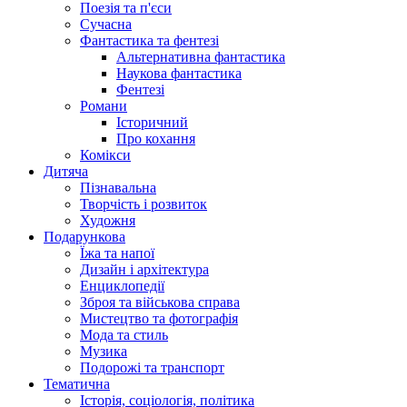
Поезія та п'єси
Сучасна
Фантастика та фентезі
Альтернативна фантастика
Наукова фантастика
Фентезі
Романи
Історичний
Про кохання
Комікси
Дитяча
Пізнавальна
Творчість і розвиток
Художня
Подарункова
Їжа та напої
Дизайн і архітектура
Енциклопедії
Зброя та військова справа
Мистецтво та фотографія
Мода та стиль
Музика
Подорожі та транспорт
Тематична
Історія, соціологія, політика