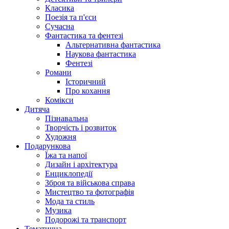
Класика
Поезія та п'єси
Сучасна
Фантастика та фентезі
Альтернативна фантастика
Наукова фантастика
Фентезі
Романи
Історичний
Про кохання
Комікси
Дитяча
Пізнавальна
Творчість і розвиток
Художня
Подарункова
Їжа та напої
Дизайн і архітектура
Енциклопедії
Зброя та військова справа
Мистецтво та фотографія
Мода та стиль
Музика
Подорожі та транспорт
Тематична