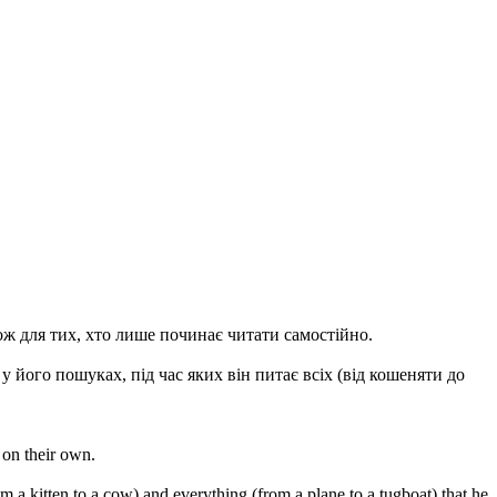
кож для тих, хто лише починає читати самостійно.
 його пошуках, під час яких він питає всіх (від кошеняти до
 on their own.
m a kitten to a cow) and everything (from a plane to a tugboat) that he