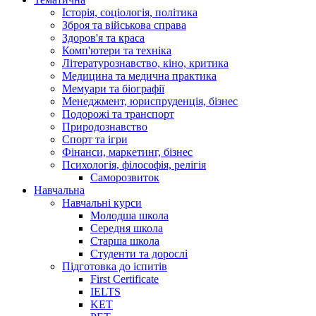
Історія, соціологія, політика
Зброя та військова справа
Здоров'я та краса
Комп'ютери та техніка
Літературознавство, кіно, критика
Медицина та медична практика
Мемуари та біографії
Менеджмент, юриспруденція, бізнес
Подорожі та транспорт
Природознавство
Спорт та ігри
Фінанси, маркетинг, бізнес
Психологія, філософія, релігія
Саморозвиток
Навчальна
Навчальні курси
Молодша школа
Середня школа
Старша школа
Студенти та дорослі
Підготовка до іспитів
First Certificate
IELTS
KET