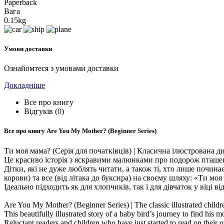
Paperback
Вага
0.15kg
Умови доставки
Ознайомтеся з умовами доставки
Докладніше
Все про книгу
Відгуків (0)
Все про книгу
Are You My Mother? (Beginner Series)
Ти моя мама? (Серія для початківців) | Класична ілюстрована ди
Це красиво історія з яскравими малюнками про подорож пташе
Дітки, які не дуже люблять читати, а також ті, хто лише почин
корови) та все (від літака до буксира) на своєму шляху: «Ти моя
Ідеально підходить як для хлопчиків, так і для дівчаток у віці від
Are You My Mother? (Beginner Series) | The classic illustrated childre
This beautifully illustrated story of a baby bird’s journey to find his
Reluctant readers and children who have just started to read on their 