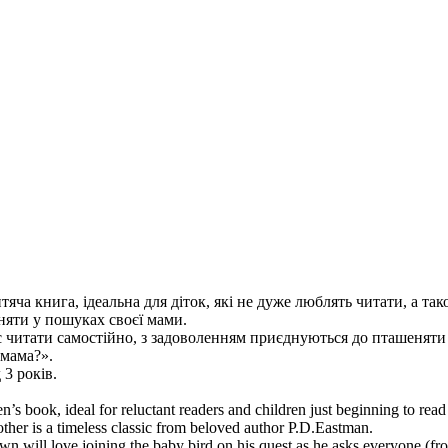
тяча книга, ідеальна для діток, які не дуже люблять читати, а та
няти у пошуках своєї мами.
ає читати самостійно, з задоволенням приєднуються до пташеняти у
 мама?».
 3 років.
n’s book, ideal for reluctant readers and children just beginning to read
 mother is a timeless classic from beloved author P.D.Eastman.
own will love joining the baby bird on his quest as he asks everyone (fro