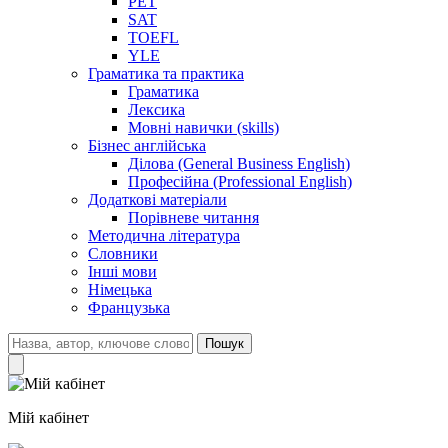
PET
SAT
TOEFL
YLE
Граматика та практика
Граматика
Лексика
Мовні навички (skills)
Бізнес англійська
Ділова (General Business English)
Професійна (Professional English)
Додаткові матеріали
Порівневе читання
Методична література
Словники
Інші мови
Німецька
Французька
Пошук
Мій кабінет