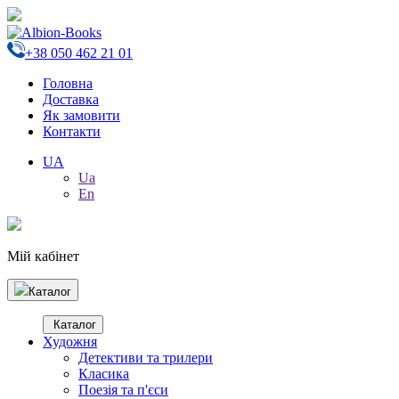
+38 050 462 21 01
Головна
Доставка
Як замовити
Контакти
UA
Ua
En
Мій кабінет
Каталог
Каталог
Художня
Детективи та трилери
Класика
Поезія та п'єси