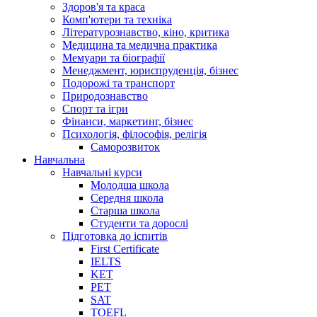
Здоров'я та краса
Комп'ютери та техніка
Літературознавство, кіно, критика
Медицина та медична практика
Мемуари та біографії
Менеджмент, юриспруденція, бізнес
Подорожі та транспорт
Природознавство
Спорт та ігри
Фінанси, маркетинг, бізнес
Психологія, філософія, релігія
Саморозвиток
Навчальна
Навчальні курси
Молодша школа
Середня школа
Старша школа
Студенти та дорослі
Підготовка до іспитів
First Certificate
IELTS
KET
PET
SAT
TOEFL