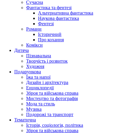
Сучасна
Фантастика та фентезі
Альтернативна фантастика
Наукова фантастика
Фентезі
Романи
Історичний
Про кохання
Комікси
Дитяча
Пізнавальна
Творчість і розвиток
Художня
Подарункова
Їжа та напої
Дизайн і архітектура
Енциклопедії
Зброя та військова справа
Мистецтво та фотографія
Мода та стиль
Музика
Подорожі та транспорт
Тематична
Історія, соціологія, політика
Зброя та військова справа