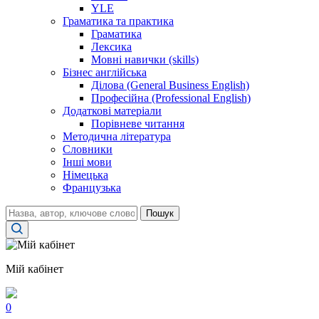
YLE
Граматика та практика
Граматика
Лексика
Мовні навички (skills)
Бізнес англійська
Ділова (General Business English)
Професійна (Professional English)
Додаткові матеріали
Порівневе читання
Методична література
Словники
Інші мови
Німецька
Французька
Пошук
Мій кабінет
0