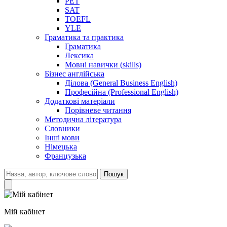
PET
SAT
TOEFL
YLE
Граматика та практика
Граматика
Лексика
Мовні навички (skills)
Бізнес англійська
Ділова (General Business English)
Професійна (Professional English)
Додаткові матеріали
Порівневе читання
Методична література
Словники
Інші мови
Німецька
Французька
Пошук
Мій кабінет