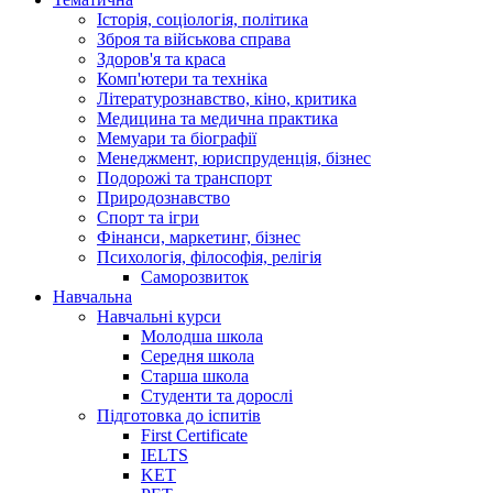
Історія, соціологія, політика
Зброя та військова справа
Здоров'я та краса
Комп'ютери та техніка
Літературознавство, кіно, критика
Медицина та медична практика
Мемуари та біографії
Менеджмент, юриспруденція, бізнес
Подорожі та транспорт
Природознавство
Спорт та ігри
Фінанси, маркетинг, бізнес
Психологія, філософія, релігія
Саморозвиток
Навчальна
Навчальні курси
Молодша школа
Середня школа
Старша школа
Студенти та дорослі
Підготовка до іспитів
First Certificate
IELTS
KET