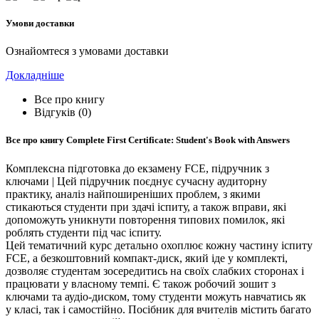
Умови доставки
Ознайомтеся з умовами доставки
Докладніше
Все про книгу
Відгуків (0)
Все про книгу
Complete First Certificate: Student's Book with Answers
Комплексна підготовка до екзамену FCE, підручник з
ключами | Цей підручник поєднує сучасну аудиторну
практику, аналіз найпоширеніших проблем, з якими
стикаються студенти при здачі іспиту, а також вправи, які
допоможуть уникнути повторення типових помилок, які
роблять студенти під час іспиту.
Цей тематичний курс детально охоплює кожну частину іспиту
FCE, а безкоштовний компакт-диск, який іде у комплекті,
дозволяє студентам зосередитись на своїх слабких сторонах і
працювати у власному темпі. Є також робочий зошит з
ключами та аудіо-диском, тому студенти можуть навчатись як
у класі, так і самостійно. Посібник для вчителів містить багато