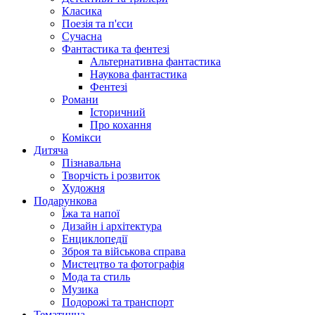
Класика
Поезія та п'єси
Сучасна
Фантастика та фентезі
Альтернативна фантастика
Наукова фантастика
Фентезі
Романи
Історичний
Про кохання
Комікси
Дитяча
Пізнавальна
Творчість і розвиток
Художня
Подарункова
Їжа та напої
Дизайн і архітектура
Енциклопедії
Зброя та військова справа
Мистецтво та фотографія
Мода та стиль
Музика
Подорожі та транспорт
Тематична