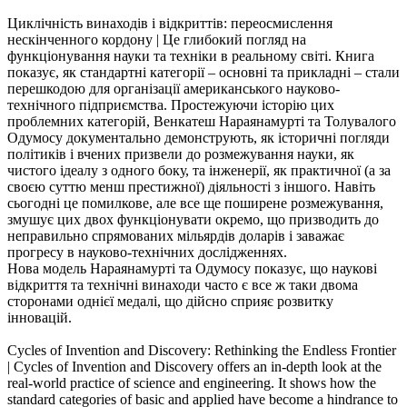
Циклічність винаходів і відкриттів: переосмислення
нескінченного кордону | Це глибокий погляд на
функціонування науки та техніки в реальному світі. Книга
показує, як стандартні категорії – основні та прикладні – стали
перешкодою для організації американського науково-
технічного підприємства. Простежуючи історію цих
проблемних категорій, Венкатеш Нараянамурті та Толувалого
Одумосу документально демонструють, як історичні погляди
політиків і вчених призвели до розмежування науки, як
чистого ідеалу з одного боку, та інженерії, як практичної (а за
своєю суттю менш престижної) діяльності з іншого. Навіть
сьогодні це помилкове, але все ще поширене розмежування,
змушує цих двох функціонувати окремо, що призводить до
неправильно спрямованих мільярдів доларів і заважає
прогресу в науково-технічних дослідженнях.
Нова модель Нараянамурті та Одумосу показує, що наукові
відкриття та технічні винаходи часто є все ж таки двома
сторонами однієї медалі, що дійсно сприяє розвитку
інновацій.
Cycles of Invention and Discovery: Rethinking the Endless Frontier
| Cycles of Invention and Discovery offers an in-depth look at the
real-world practice of science and engineering. It shows how the
standard categories of basic and applied have become a hindrance to