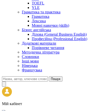
TOEFL
YLE
Граматика та практика
Граматика
Лексика
Мовні навички (skills)
Бізнес англійська
Ділова (General Business English)
Професійна (Professional English)
Додаткові матеріали
Порівневе читання
Методична література
Словники
Інші мови
Німецька
Французька
Пошук
Мій кабінет