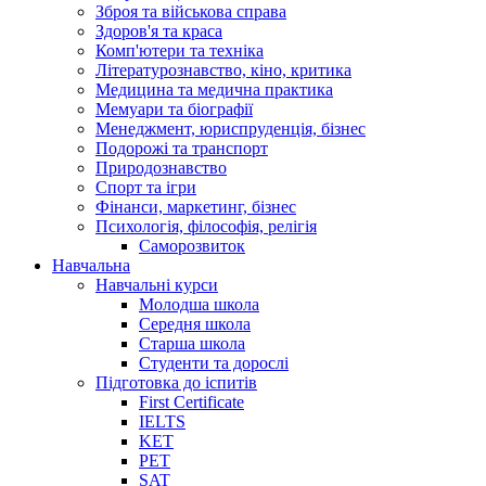
Зброя та військова справа
Здоров'я та краса
Комп'ютери та техніка
Літературознавство, кіно, критика
Медицина та медична практика
Мемуари та біографії
Менеджмент, юриспруденція, бізнес
Подорожі та транспорт
Природознавство
Спорт та ігри
Фінанси, маркетинг, бізнес
Психологія, філософія, релігія
Саморозвиток
Навчальна
Навчальні курси
Молодша школа
Середня школа
Старша школа
Студенти та дорослі
Підготовка до іспитів
First Certificate
IELTS
KET
PET
SAT