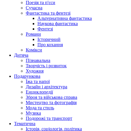
Поезія та п'єси
Сучасна
Фантастика та фентезі
Альтернативна фантастика
Наукова фантастика
Фентезі
Романи
Історичний
Про кохання
Комікси
Дитяча
Пізнавальна
Творчість і розвиток
Художня
Подарункова
Їжа та напої
Дизайн і архітектура
Енциклопедії
Зброя та військова справа
Мистецтво та фотографія
Мода та стиль
Музика
Подорожі та транспорт
Тематична
Історія, соціологія, політика