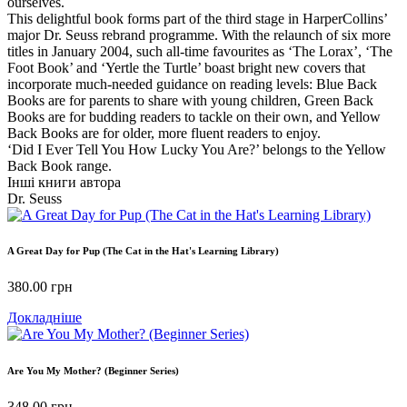
ourselves.
This delightful book forms part of the third stage in HarperCollins’
major Dr. Seuss rebrand programme. With the relaunch of six more
titles in January 2004, such all-time favourites as ‘The Lorax’, ‘The
Foot Book’ and ‘Yertle the Turtle’ boast bright new covers that
incorporate much-needed guidance on reading levels: Blue Back
Books are for parents to share with young children, Green Back
Books are for budding readers to tackle on their own, and Yellow
Back Books are for older, more fluent readers to enjoy.
‘Did I Ever Tell You How Lucky You Are?’ belongs to the Yellow
Back Book range.
Інші книги автора
Dr. Seuss
A Great Day for Pup (The Cat in the Hat's Learning Library)
380.00
грн
Докладніше
Are You My Mother? (Beginner Series)
348.00
грн