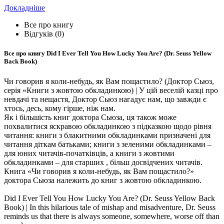
Докладніше
Все про книгу
Відгуків (0)
Все про книгу
Did I Ever Tell You How Lucky You Are? (Dr. Seuss Yellow
Back Book)
Чи говорив я коли-небудь, як Вам пощастило? (Доктор Сьюз,
серія «Книги з жовтою обкладинкою) | У цій веселій казці про
невдачі та нещастя, Доктор Сьюз нагадує нам, що завжди є
хтось, десь, кому гірше, ніж нам.
Як і більшість книг доктора Сьюза, ця також може
похвалитися яскравою обкладинкою з підказкою щодо рівня
читання: книги з блакитними обкладинками призначені для
читання діткам батьками; книги з зеленими обкладинками –
для юних читачів-початківців, а книги з жовтими
обкладинками – для старших , більш досвідчених читачів.
Книга «Чи говорив я коли-небудь, як Вам пощастило?»
доктора Сьюза належить до книг з жовтою обкладинкою.
Did I Ever Tell You How Lucky You Are? (Dr. Seuss Yellow Back
Book) | In this hilarious tale of mishap and misadventure, Dr. Seuss
reminds us that there is always someone, somewhere, worse off than