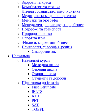
Здоров'я та краса
Комп'ютери та техніка
Літературознавство, кіно, критика
Медицина та медична практика
Мемуари та біографії
Менеджмент, юриспруденція, бізнес
Подорожі та транспорт
Природознавство
Спорт та ігри
Фінанси, маркетинг, бізнес
Психологія, філософія, релігія
Саморозвиток
Навчальна
Навчальні курси
Молодша школа
Середня школа
Старша школа
Студенти та дорослі
Підготовка до іспитів
First Certificate
IELTS
KET
PET
SAT
TOEFL