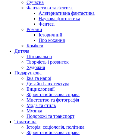
Сучасна
Фантастика та фентезі
Альтернативна фантастика
Наукова фантастика
Фентезі
Романи
Історичний
Про кохання
Комікси
Дитяча
Пізнавальна
Творчість і розвиток
Художня
Подарункова
Їжа та напої
Дизайн і архітектура
Енциклопедії
Зброя та військова справа
Мистецтво та фотографія
Мода та стиль
Музика
Подорожі та транспорт
Тематична
Історія, соціологія, політика
Зброя та військова справа