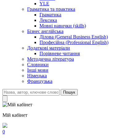
YLE
Граматика та практика
Граматика
Лексика
Мовні навички (skills)
Бізнес англійська
Ділова (General Business English)
Професійна (Professional English)
Додаткові матеріали
Порівневе читання
Методична література
Словники
Інші мови
Німецька
Французька
Пошук
Мій кабінет
0