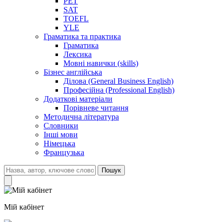
PET
SAT
TOEFL
YLE
Граматика та практика
Граматика
Лексика
Мовні навички (skills)
Бізнес англійська
Ділова (General Business English)
Професійна (Professional English)
Додаткові матеріали
Порівневе читання
Методична література
Словники
Інші мови
Німецька
Французька
Пошук
Мій кабінет