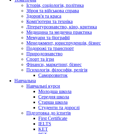
Історія, соціологія, політика
Зброя та військова справа
Здоров'я та краса
Комп'ютери та техніка
Літературознавство, кіно, критика
Медицина та медична практика
Мемуари та біографії
Менеджмент, юриспруденція, бізнес
Подорожі та транспорт
Природознавство
Спорт та ігри
Фінанси, маркетинг, бізнес
Психологія, філософія, релігія
Саморозвиток
Навчальна
Навчальні курси
Молодша школа
Середня школа
Старша школа
Студенти та дорослі
Підготовка до іспитів
First Certificate
IELTS
KET