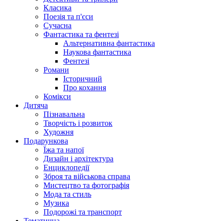
Класика
Поезія та п'єси
Сучасна
Фантастика та фентезі
Альтернативна фантастика
Наукова фантастика
Фентезі
Романи
Історичний
Про кохання
Комікси
Дитяча
Пізнавальна
Творчість і розвиток
Художня
Подарункова
Їжа та напої
Дизайн і архітектура
Енциклопедії
Зброя та військова справа
Мистецтво та фотографія
Мода та стиль
Музика
Подорожі та транспорт
Тематична