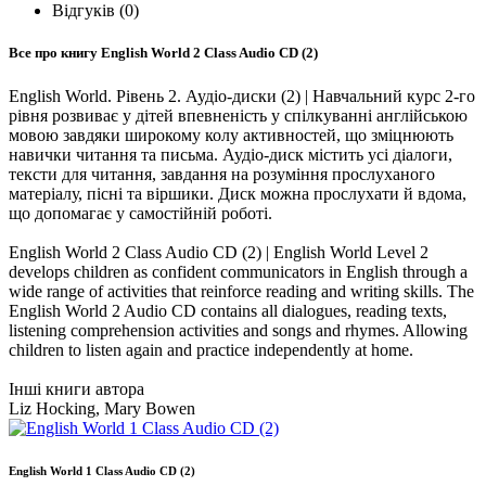
Відгуків (0)
Все про книгу
English World 2 Class Audio CD (2)
English World. Рівень 2. Аудіо-диски (2) | Навчальний курс 2-го
рівня розвиває у дітей впевненість у спілкуванні англійською
мовою завдяки широкому колу активностей, що зміцнюють
навички читання та письма. Аудіо-диск містить усі діалоги,
тексти для читання, завдання на розуміння прослуханого
матеріалу, пісні та віршики. Диск можна прослухати й вдома,
що допомагає у самостійній роботі.
English World 2 Class Audio CD (2) | English World Level 2
develops children as confident communicators in English through a
wide range of activities that reinforce reading and writing skills. The
English World 2 Audio CD contains all dialogues, reading texts,
listening comprehension activities and songs and rhymes. Allowing
children to listen again and practice independently at home.
Інші книги автора
Liz Hocking, Mary Bowen
English World 1 Class Audio CD (2)