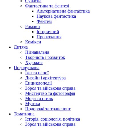
Сучасна
Фантастика та фентезі
Альтернативна фантастика
Наукова фантастика
Фентезі
Романи
Історичний
Про кохання
Комікси
Дитяча
Пізнавальна
Творчість і розвиток
Художня
Подарункова
Їжа та напої
Дизайн і архітектура
Енциклопедії
Зброя та військова справа
Мистецтво та фотографія
Мода та стиль
Музика
Подорожі та транспорт
Тематична
Історія, соціологія, політика
Зброя та військова справа