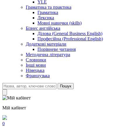
YLE
Граматика та практика
Граматика
Лексика
Мовні навички (skills)
Бізнес англійська
Ділова (General Business English)
Професійна (Professional English)
Додаткові матеріали
Порівневе читання
Методична література
Словники
Інші мови
Німецька
Французька
Пошук
Мій кабінет
0