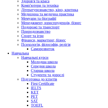
Здоров'я та краса
Комп'ютери та техніка
Літературознавство, кіно, критика
Медицина та медична практика
Мемуари та біографії
Менеджмент, юриспруденція, бізнес
Подорожі та транспорт
Природознавство
Спорт та ігри
Фінанси, маркетинг, бізнес
Психологія, філософія, релігія
Саморозвиток
Навчальна
Навчальні курси
Молодша школа
Середня школа
Старша школа
Студенти та дорослі
Підготовка до іспитів
First Certificate
IELTS
KET
PET
SAT
TOEFL