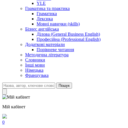
YLE
Граматика та практика
Граматика
Лексика
Мовні навички (skills)
Бізнес англійська
Ділова (General Business English)
Професійна (Professional English)
Додаткові матеріали
Порівневе читання
Методична література
Словники
Інші мови
Німецька
Французька
Пошук
Мій кабінет
0