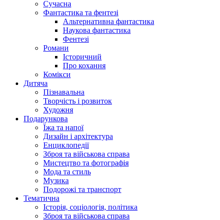
Сучасна
Фантастика та фентезі
Альтернативна фантастика
Наукова фантастика
Фентезі
Романи
Історичний
Про кохання
Комікси
Дитяча
Пізнавальна
Творчість і розвиток
Художня
Подарункова
Їжа та напої
Дизайн і архітектура
Енциклопедії
Зброя та військова справа
Мистецтво та фотографія
Мода та стиль
Музика
Подорожі та транспорт
Тематична
Історія, соціологія, політика
Зброя та військова справа