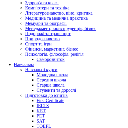
Здоров'я та краса
Комп'ютери та техніка
Літературознавство, кіно, критика
Медицина та медична практика
Мемуари та біографії
Менеджмент, юриспруденція, бізнес
Подорожі та транспорт
Природознавство
Спорт та ігри
Фінанси, маркетинг, бізнес
Психологія, філософія, релігія
Саморозвиток
Навчальна
Навчальні курси
Молодша школа
Середня школа
Старша школа
Студенти та дорослі
Підготовка до іспитів
First Certificate
IELTS
KET
PET
SAT
TOEFL