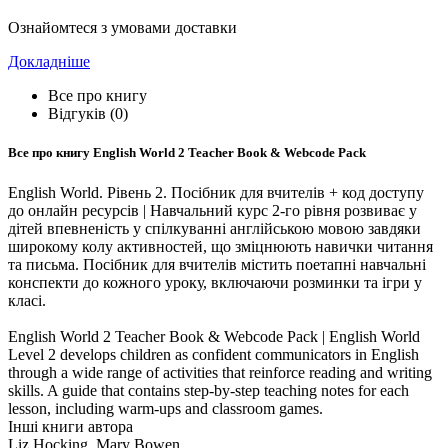
Ознайомтеся з умовами доставки
Докладніше
Все про книгу
Відгуків (0)
Все про книгу
English World 2 Teacher Book & Webcode Pack
English World. Рівень 2. Посібник для вчителів + код доступу
до онлайн ресурсів | Навчальний курс 2-го рівня розвиває у
дітей впевненість у спілкуванні англійською мовою завдяки
широкому колу активностей, що зміцнюють навички читання
та письма. Посібник для вчителів містить поетапні навчальні
конспекти до кожного уроку, включаючи розминки та ігри у
класі.
English World 2 Teacher Book & Webcode Pack | English World
Level 2 develops children as confident communicators in English
through a wide range of activities that reinforce reading and writing
skills. A guide that contains step-by-step teaching notes for each
lesson, including warm-ups and classroom games.
Інші книги автора
Liz Hocking, Mary Bowen