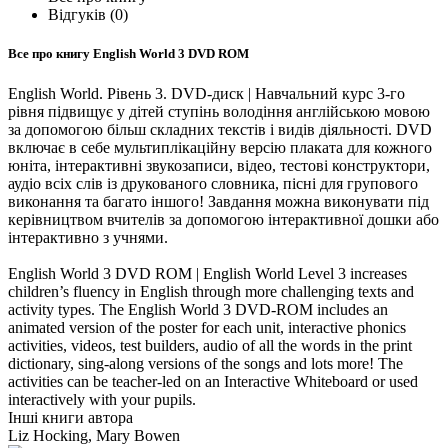
Відгуків (0)
Все про книгу
English World 3 DVD ROM
English World. Рівень 3. DVD-диск | Навчальний курс 3-го
рівня підвищує у дітей ступінь володіння англійською мовою
за допомогою більш складних текстів і видів діяльності. DVD
включає в себе мультиплікаційну версію плаката для кожного
юніта, інтерактивні звукозаписи, відео, тестові конструктори,
аудіо всіх слів із друкованого словника, пісні для групового
виконання та багато іншого! Завдання можна виконувати під
керівництвом вчителів за допомогою інтерактивної дошки або
інтерактивно з учнями.
English World 3 DVD ROM | English World Level 3 increases
children’s fluency in English through more challenging texts and
activity types. The English World 3 DVD-ROM includes an
animated version of the poster for each unit, interactive phonics
activities, videos, test builders, audio of all the words in the print
dictionary, sing-along versions of the songs and lots more! The
activities can be teacher-led on an Interactive Whiteboard or used
interactively with your pupils.
Інші книги автора
Liz Hocking, Mary Bowen