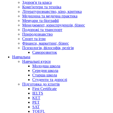
Здоров'я та краса
Комп'ютери та техніка
Літературознавство, кіно, критика
Медицина та медична практика
Мемуари та біографії
Менеджмент, юриспруденція, бізнес
Подорожі та транспорт
Природознавство
Спорт та ігри
Фінанси, маркетинг, бізнес
Психологія, філософія, релігія
Саморозвиток
Навчальна
Навчальні курси
Молодша школа
Середня школа
Старша школа
Студенти та дорослі
Підготовка до іспитів
First Certificate
IELTS
KET
PET
SAT
TOEFL