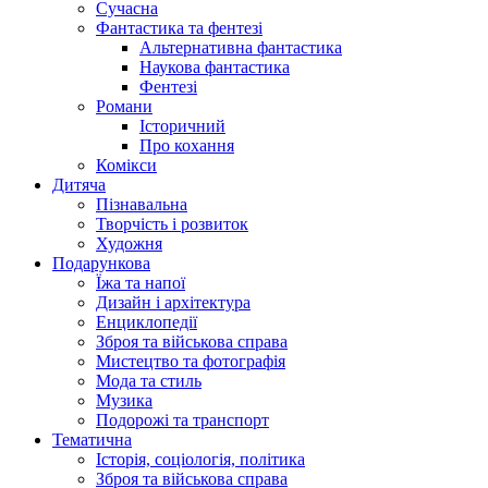
Сучасна
Фантастика та фентезі
Альтернативна фантастика
Наукова фантастика
Фентезі
Романи
Історичний
Про кохання
Комікси
Дитяча
Пізнавальна
Творчість і розвиток
Художня
Подарункова
Їжа та напої
Дизайн і архітектура
Енциклопедії
Зброя та військова справа
Мистецтво та фотографія
Мода та стиль
Музика
Подорожі та транспорт
Тематична
Історія, соціологія, політика
Зброя та військова справа