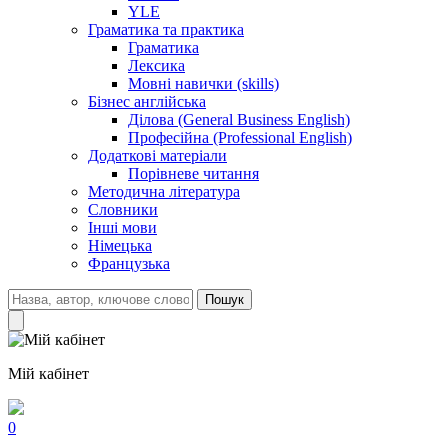
YLE
Граматика та практика
Граматика
Лексика
Мовні навички (skills)
Бізнес англійська
Ділова (General Business English)
Професійна (Professional English)
Додаткові матеріали
Порівневе читання
Методична література
Словники
Інші мови
Німецька
Французька
Пошук
Мій кабінет
0