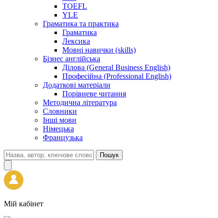
TOEFL
YLE
Граматика та практика
Граматика
Лексика
Мовні навички (skills)
Бізнес англійська
Ділова (General Business English)
Професійна (Professional English)
Додаткові матеріали
Порівневе читання
Методична література
Словники
Інші мови
Німецька
Французька
Пошук
Мій кабінет