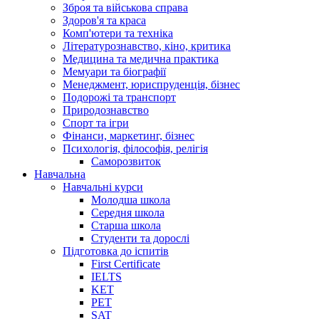
Зброя та військова справа
Здоров'я та краса
Комп'ютери та техніка
Літературознавство, кіно, критика
Медицина та медична практика
Мемуари та біографії
Менеджмент, юриспруденція, бізнес
Подорожі та транспорт
Природознавство
Спорт та ігри
Фінанси, маркетинг, бізнес
Психологія, філософія, релігія
Саморозвиток
Навчальна
Навчальні курси
Молодша школа
Середня школа
Старша школа
Студенти та дорослі
Підготовка до іспитів
First Certificate
IELTS
KET
PET
SAT