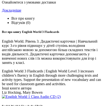
Ознайомтеся з умовами доставки
Докладніше
Все про книгу
Відгуків (0)
Все про книгу
English World 3 Flashcards
English World. Рівень 3. Дидактичні карточки | Навчальний
курс 3-го рівня підвищує у дітей ступінь володіння
англійською мовою за допомогою більш складних текстів і
видів діяльності. Дидактичні карточки допомагають у
вивченні нових слів і їх можна використовувати для ігор і
занять у класі.
English World 3 Flashcards | English World Level 3 increases
children’s fluency in English through more challenging texts and
activity types. Support the presentation of new vocabulary and can
be used for classroom games and activities.
Інші книги автора
Liz Hocking, Mary Bowen