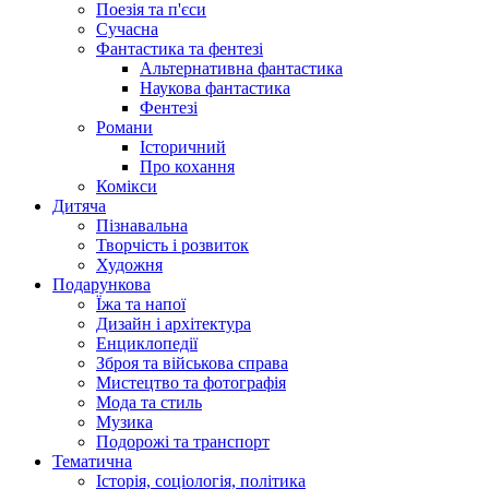
Поезія та п'єси
Сучасна
Фантастика та фентезі
Альтернативна фантастика
Наукова фантастика
Фентезі
Романи
Історичний
Про кохання
Комікси
Дитяча
Пізнавальна
Творчість і розвиток
Художня
Подарункова
Їжа та напої
Дизайн і архітектура
Енциклопедії
Зброя та військова справа
Мистецтво та фотографія
Мода та стиль
Музика
Подорожі та транспорт
Тематична
Історія, соціологія, політика